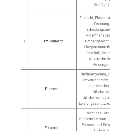
Gründungsbegleitung
Eherecht, Ehevertrag, Güterstan
Trennung, Scheidung,
Scheidungsanwalt, Sorgerec
Aufenthaltsbestimmungsrec
F
Familienrecht
Umgangsrecht, Kindesunterh
Ehegattenunterhalt, nachehel
Unterhalt, Scheidungsverfah
einvernehmliche Scheidun
Versorgungsausgleich
Filmfinanzierung, Filmproduktio
Filmvertragsrecht, Filmnutzung
Jugendschutz, Medienrech
Filmrecht
Urheberrechts-Clearing;
Urheberrechtsverletzungsverfa
Leistungsschutzrechte; Prozess
Recht des Fotografen, Recht
Bildberichterstattung, Panoramaf
Fotorecht bei Personen, Fotorec
Fotorecht
Sachen, Modelvertrag,