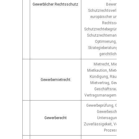
Gewerblicher Rechtsschutz
Bewertungen,
Schutzrechtsverletzungsverfa
europäischer und internation
Rechtsschutz und
Schutzrechtebegründung/-verlän
Schutzrechtemanagement, Port
Optimierung, Schutzrechte
Strategieberatung. Behördlich
gerichtliche Verfahren
Mietrecht, Mietvertragsrech
Mietkaution, Mietdauer, Mietm
Kündigung, Räumungsverfah
Gewerbemietrecht
Mietvertrag, Gewerbemietvert
Geschäftsraummietvertra
Vertragsmanagement, Prozess
Gewerbeprüfung, Gewerbeanme
Gewerbeschein, Gewerbe-
Gewerberecht
Untersagungsverfahren,
Zuverlässigekeit, Verwaltungsve
Prozessführung