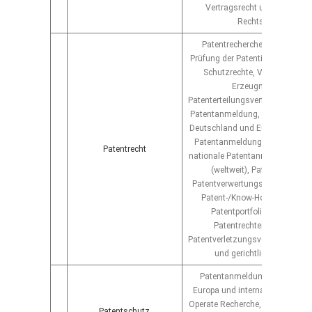
Vertragsrecht und gewerblic
Rechtsschutz
Patentrecherche, Patentberat
Prüfung der Patentierbarkeit, alt
Schutzrechte, Verfahrenspat
Erzeugnispatent,
Patenterteilungsverfahren, provi
Patentanmeldung, Patentanmel
Deutschland und Europe, interna
Patentanmeldung (PCT-Einreic
Patentrecht
nationale Patentanmeldung im 
(weltweit), Patentbewertun
Patentverwertungsrecht, Patent
Patent-/Know-How-Lizenzvert
Patentportfolio-Optimierun
Patentrechtemanagement
Patentverletzungsverfahren, beh
und gerichtliche Verfahre
Patentanmeldung in Deutschl
Europa und international, Free
Operate Recherche, Patentverlän
Patentschutz