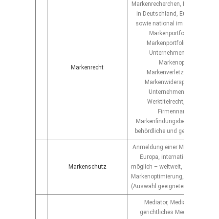
Markenrecherchen, Markenanme
in Deutschland, Europe, interna
sowie national im Ausland (wel
Markenportfolioverwaltung
Markenportfolio-Optimierun
Unternehmensberatung zu
Markenoptimierung,
Markenrecht
Markenverletzungsverfahre
Markenwiderspruchsverfahr
Unternehmenskennzeiche
Werktitelrecht, Namensrech
Firmennamensrecht,
Markenfindungsbegleitung, Bra
behördliche und gerichtliche Ve
Anmeldung einer Marke in Deuts
Europa, international und – s
Markenschutz
möglich – weltweit, Markenverlä
Markenoptimierung, Vertreteropt
(Auswahl geeigneter nationaler Ve
Mediator, Mediationsverfahr
gerichtliches Mediationsverfa