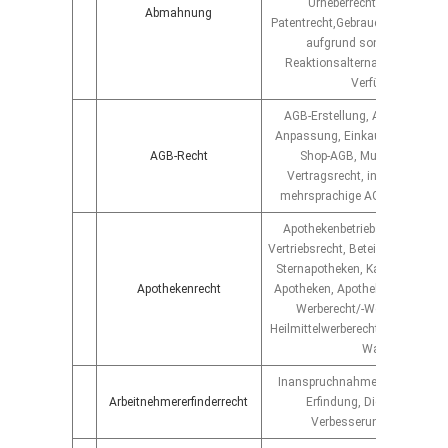
Urheberrecht, Designrecht
Abmahnung
Patentrecht,Gebrauchsmusterrec
aufgrund sonstiger Rechte
Reaktionsalternativen; einstwe
Verfügung
AGB-Erstellung, AGB-Prüfung,
Anpassung, Einkaufs-AGB, Lief
AGB-Recht
Shop-AGB, Muster-AGB, AG
Vertragsrecht, internationale
mehrsprachige AGB, AGB im In
Apothekenbetriebsrecht, Apoth
Vertriebsrecht, Beteiligung an Ap
Sternapotheken, Kauf und Verk
Apothekenrecht
Apotheken, Apothekerrecht, Apo
Werberecht/-Wettbewerbsrec
Heilmittelwerberecht, apothekenpf
Waren
Inanspruchnahme der Erfindung,
Arbeitnehmererfinderrecht
Erfindung, Diensterfindung
Verbesserungsvorschlag