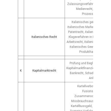
Zulassungsverfahren, Urheberre
Medienrecht, Technikrecht
Prozessverfahren
Italienisches geistiges Eigen
italienisches Markenrecht, itali
Patentrecht, italienisches Desig
Italienisches Recht
Klageverfahren in Italien, italie
Arbeitsrecht, italienisches Vertri
italienisches Gewährleistungs
Produkthaftungsrecht
Prüfung und Begleitung der di
Kapitalmarktfinanzierungsmöglic
K
Kapitalmarktrecht
Bankrecht, Schadensersatzrec
Anleger
Kartellverbotssverfahren,
Fusionskontrolle,
Zusammenschlusskontroll
Missbrauchsausfsichtsverfah
Kartellbussgeld, Kartellstrafe, 