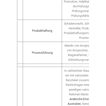
Promotion, Habilitation, Aktenein
die Prüfungsakte, formell
Prüfungsmängel, materiel
Prüfungsfehler, Befangenhe
Schadensrecht, Schadensersatz,
Hersteller, Produkthaftungsre
Produkthaftung
Produkthaftungsmanagement, R
Prozessführung
Abwehr von Ansprüchen, Durch
von Ansprüchen, Gerichtsverfa
Prozessführung
Klageverfahren, Schiedsverfa
Schlichtungsverfahren, Media
In zahlreichen Staaten der Welt 
wir mit nationalen und internat
Kanzleien zusammen und kön
Rechtsfragen international na
jeweiligen nationalen rechtli
Rahmen klären lassen:
Ägyp
Arabische Emirate
, Argentin
Australien
, Benelux (Länderdr