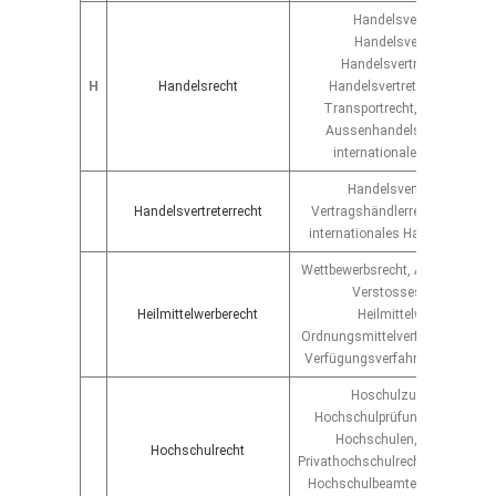
Handelsvertragsrecht,
Handelsvertreterrecht,
Handelsvertreterprovision
H
Handelsrecht
Handelsvertretervertragsrec
Transportrecht, Speditionsre
Aussenhandelsrecht, Zollrec
internationales Handelsrec
Handelsvertretervertrag,
Handelsvertreterrecht
Vertragshändlerrecht, Prozess
internationales Handelsvertrete
Wettbewerbsrecht, Abmahngun
Verstosses gegen das
Heilmittelwerberecht
Heilmittelwerberecht,
Ordnungsmittelverfahren, einstw
Verfügungsverfahren, Prozessf
Hoschulzugangsrecht,
Hochschulprüfungsrecht, Rech
Hochschulen, Universitäte
Hochschulrecht
Privathochschulrecht, Studienpla
Hochschulbeamtenrecht, Dienst