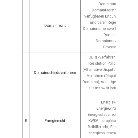
Domainnamensrecht,
Domainregistrierung mit al
verfügbaren Endungen nach all
und deren Regelwerken weltw
Domainrecht
Domainnamensverletzung, Doma
Domainverkauf,
Domainnutzungsvertrag,
Prozessführung
UDRP-Verfahren (Uniform Dis
Resolution Policy), ADR-Verf
(Alternative Dispute Resolution),
Domainschiedsverfahren
Verfahren (Dispute Verfahren f
Domains), sonstige Schiedsverfa
alle insoweit betroffenen Do
Energiekartellrecht,
Energiewirtschaftsrecht,
Energiesteuerrecht, EEG-Verfa
E
Energierecht
KWKG, europäisches Energie-
Beihilferecht, Energievertragsr
energiepolitische Rechtsbera