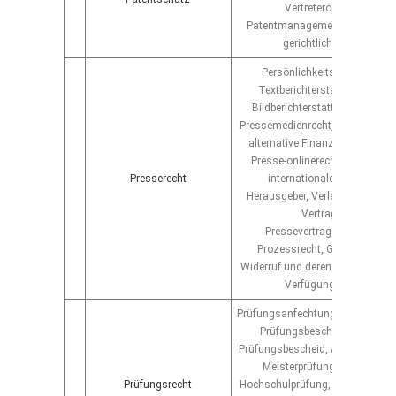
Vertreteroptimierung,
Patentmanagement, behördlic
gerichtliche Verfahren
Persönlichkeitsrecht, Recht 
Textberichterstattung, Recht
Bildberichterstattung, Grundre
Pressemedienrecht, Presseverlag
alternative Finanzierungsmet
Presse-onlinerecht, EU-Presser
Presserecht
internationales Presserech
Herausgeber, Verleger, Chefreda
Vertragsrecht,
Pressevertragsmanagemen
Prozessrecht, Gegendarstell
Widerruf und deren Abwehr, eins
Verfügungsverfahren
Prüfungsanfechtung, Widerspru
Prüfungsbescheid, Klage ge
Prüfungsbescheid, Ausbildungsp
Meisterprüfung, Abiturprüfu
Prüfungsrecht
Hochschulprüfung, Universitätsp