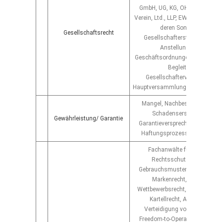
GmbH, UG, KG, OHG, AG, KGaA,
Verein, Ltd., LLP, EWiV, Stiftung, 
deren Sonderformen;
Gesellschaftsrecht
Gesellschafterstreit, Complia
Anstellungsverträge,
Geschäftsordnungen, Vorbereit
Begleitung von
Gesellschafterversammlung
Hauptversammlungen; Gerichtsv
Mangel, Nachbesserung, Rückt
Schadensersatz, Widerruf
Gewährleistung/ Garantie
Garantieversprechen, Haftungs
Haftungsprozess, Prozessfü
Fachanwälte für gewerblich
Rechtsschutz, Patentrecht
Gebrauchsmusterrecht, Design
Markenrecht, Urheberrecht
Wettbewerbsrecht, Sortenschutz
Kartellrecht, Anmeldung u
Verteidigung von Schutzrech
Freedom-to-Operate-Recherche