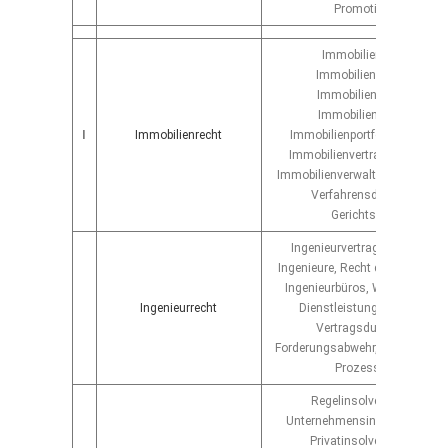
Promotionsrecht
Immobilienkaufrecht,
Immobilienmaklerrecht,
Immobilienfinanzrecht,
Immobilienverwaltung,
I
Immobilienrecht
Immobilienportfolio-Optimier
Immobilienvertragsmanagem
Immobilienverwalterrecht, behö
Verfahrensdurchführung,
Gerichtsverfahren
Ingenieurvertragsrecht, Recht
Ingenieure, Recht der Ingenieur
Ingenieurbüros, Werkvertragsr
Ingenieurrecht
Dienstleistungsvertragsrec
Vertragsdurchsetzung,
Forderungsabwehr, Ingenieursh
Prozessführung
Regelinsolvenzverfahren,
Unternehmensinsolvenzverfa
Privatinsolvenzverfahren