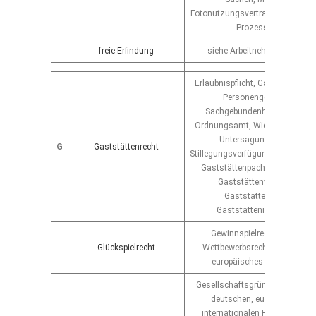
Fotonutzungsvertrag, Fotolizenz
Prozessführung
freie Erfindung
siehe Arbeitnehmererfinderr
Erlaubnispflicht, Gaststättenerl
Personengebundenheit,
Sachgebundenheit, Gewerbe
Ordnungsamt, Widerruf der Erla
Untersagungsverfügung,
G
Gaststättenrecht
Stillegungsverfügung, Gaststätt
Gaststättenpacht, Bierlieferver
Gaststättenvertragsrecht
Gaststättenkaufrecht ,
Gaststätteninsolvenzrech
Gewinnspielrecht, Auslobun
Glückspielrecht
Wettbewerbsrecht, Jugendsch
europäisches Glückspielrec
Gesellschaftsgründungsrecht fü
deutschen, europäischen u
internationalen Rechtsformen