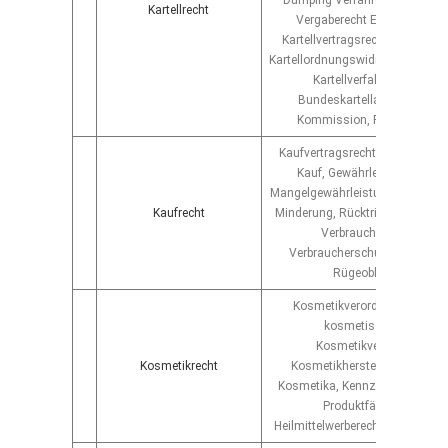
Dumping Verfahren, EU-Kartell
Kartellrecht
Vergaberecht EU-Vergaberec
Kartellvertragsrecht, Verteidig
Kartellordnungswidrigkeiten, Vert
Kartellverfahren vor dem
Bundeskartellamt und der 
Kommission, Prozessführ
Kaufvertragsrecht, Sachkauf, R
Kauf, Gewährleistung, Mang
Mangelgewährleistung, Nachbes
Kaufrecht
Minderung, Rücktritt, Schadens
Verbrauchsgüterkauf,
Verbraucherschutz, Handelsk
Rügeobliegenheit
Kosmetikverordnung, Sicher
kosmetischer Mittel,
Kosmetikvertriebsrecht,
Kosmetikrecht
Kosmetikherstellung, Import
Kosmetika, Kennzeichnungspfli
Produktfälschungen,
Heilmittelwerberecht, Wettbewer