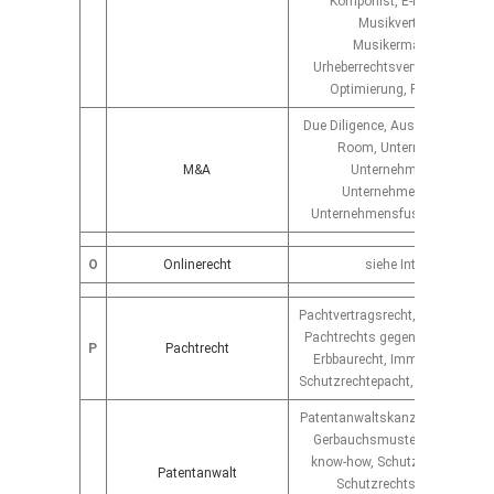
Komponist, E-Musik, U-Mus
Musikvertriebsrecht,
Musikermanagement,
Urheberrechtsverwaltung, Portf
Optimierung, Prozessführu
Due Diligence, Ausstattung ein
Room, Unternehmenskauf
M&A
Unternehmensverkauf,
Unternehmensbewertung
Unternehmensfusion, Umwan
O
Onlinerecht
siehe Intenetrecht
Pachtvertragsrecht, Besonderhei
Pachtrechts gegenüber dem Mie
P
Pachtrecht
Erbbaurecht, Immobilienpachtr
Schutzrechtepacht, Unternehme
Patentanwaltskanzlei, Marken, P
Gerbauchsmuster, Designs, So
know-how, Schutzrechtsrecher
Patentanwalt
Schutzrechtsüberwachung