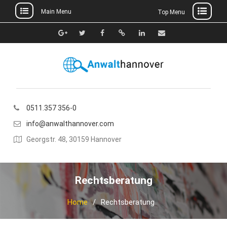
Main Menu
Top Menu
Skip
to
Google+
Twitter
Facebook
Xing
Linkedin
E-
content
Mail
0511.357 356-0
info@anwalthannover.com
Georgstr. 48, 30159 Hannover
Rechtsberatung
Home
Rechtsberatung