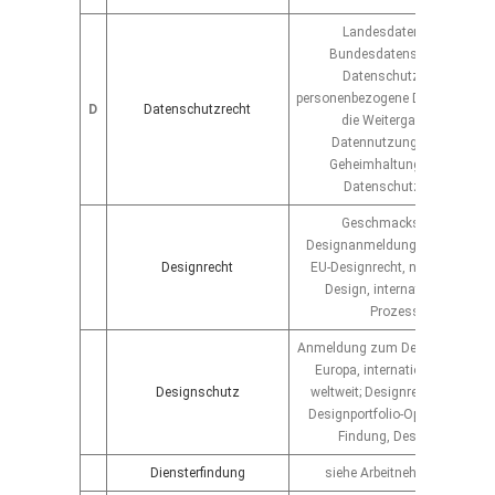
Landesdatenschutzrecht
Bundesdatenschutzrecht, 
Datenschutz, Datenrecht
personenbezogene Daten, Einwill
D
Datenschutzrecht
die Weitergabe von Daten
Datennutzungsvereinbarun
Geheimhaltungsvereinbaru
Datenschutzbeauftragter
Geschmacksmusterrecht
Designanmeldung, Designverle
Designrecht
EU-Designrecht, nicht-eingetr
Design, internationales Desi
Prozessführung
Anmeldung zum Design in Deuts
Europa, international oder nat
Designschutz
weltweit; Designrechtemanage
Designportfolio-Optimierung, D
Findung, Designrecherche
Diensterfindung
siehe Arbeitnehmererfinderr