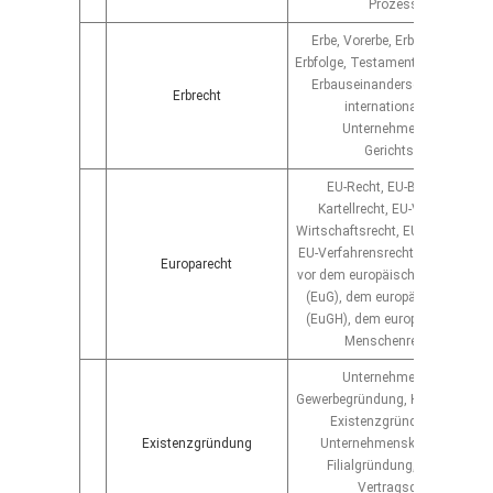
Prozessführung
Erbe, Vorerbe, Erbschaft, Erbve
Erbfolge, Testament, Berliner Te
Erbauseinandersetzung, Erbsc
Erbrecht
internationales Erbrecht,
Unternehmensnachfolge,
Gerichtsverfahren
EU-Recht, EU-Beihilferecht, 
Kartellrecht, EU-Vergaberecht
Wirtschaftsrecht, EU-Gesellschaf
EU-Verfahrensrecht, EU-Prozess
Europarecht
vor dem europäischen Gericht 1.
(EuG), dem europäischen Geric
(EuGH), dem europäischen Geric
Menschenrechte (EGMR)
Unternehmensgründung,
Gewerbegründung, Handwerksgr
Existenzgründungsberatun
Existenzgründung
Unternehmenskauf, Franchis
Filialgründung, Lizenzsieru
Vertragsgestaltung,