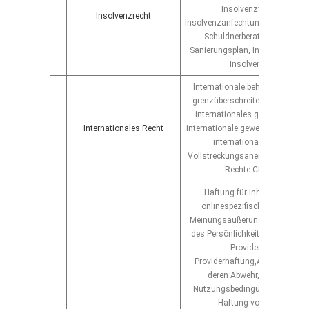
Insolvenzverwaltung,
Insolvenzrecht
Insolvenzanfechtung, Gläubigerb
Schuldnerberatung, Sanieru
Sanierungsplan, Insolvenzanme
Insolvenzabwehr
Internationale behördliche Verf
grenzüberschreitende Vertrags
internationales geistiges Eig
Internationales Recht
internationale gewerbliche Schut
internationales Kaufrecht
Vollstreckungsanerkennungsver
Rechte-Clearing etc.
Haftung für Inhalte im Intern
onlinespezifisches Urheberre
Meinungsäußerungen im Netz, 
des Persönlichkeitsrechts, Ehr
Providerverträge,
Providerhaftung,Abmahnunge
deren Abwehr, Erstellung v
Nutzungsbedingungen für Web
Haftung von Foren- und