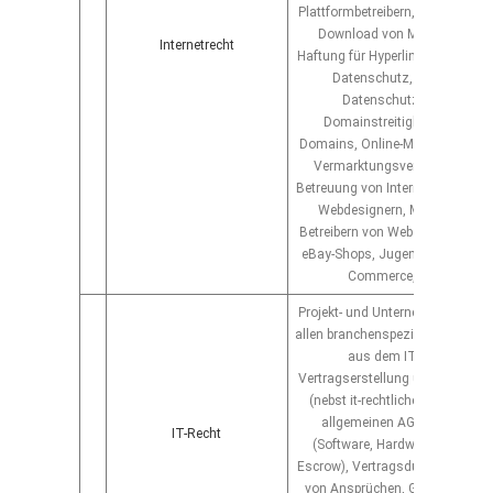
Plattformbetreibern, Filesharing, i
Download von Musik und Fil
Internetrecht
Haftung für Hyperlinks, Suchma
Datenschutz, Erstellung v
Datenschutzerklärungen,
Domainstreitigkeiten, Recht 
Domains, Online-Marketing (Wer
Vermarktungsverträge), Recht
Betreuung von Internet-Service-Pr
Webdesignern, Medienagentu
Betreibern von Webshops Websi
eBay-Shops, Jugendschutz im N
Commerce, E-Business
Projekt- und Unternehmensbeglei
allen branchenspezifischen Rech
aus dem IT-/ TK-Markt.
Vertragserstellung und Vertrags
(nebst it-rechtlichen besonder
allgemeinen AGB), Lizenzw
IT-Recht
(Software, Hardware, Hinterle
Escrow), Vertragsdurchsetzung,
von Ansprüchen, Genehmigung