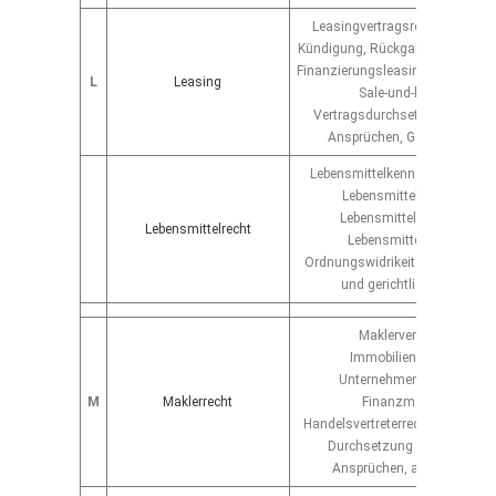
Leasingvertragsrecht, Leasing
Kündigung, Rückgabe der Leasin
Finanzierungsleasing, Geschäfts
L
Leasing
Sale-und-lease-back,
Vertragsdurchsetzung, Abweh
Ansprüchen, Gerichtsverfah
Lebensmittelkennzeichenrecht,
Lebensmittelhygienerecht
Lebensmittelvertragsrecht
Lebensmittelrecht
Lebensmittelwerberecht,
Ordnungswidrikeitenrecht, behö
und gerichtliche Verfahre
Maklervertragsrecht,
Immobilienmaklerrecht,
Unternehmensmaklerrecht
M
Maklerrecht
Finanzmaklerrecht,
Handelsvertreterrecht, Maklerpro
Durchsetzung und Abwehr 
Ansprüchen, auch vor Geric