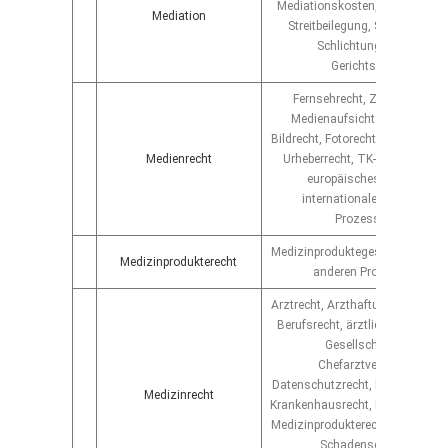
Mediationskosten, aussergerich
Mediation
Streitbeilegung, Schiedsverfa
Schlichtungsverfahren,
Gerichtsverfahren
Fernsehrecht, Zulassungsre
Medienaufsichtsrecht, Filmre
Bildrecht, Fotorecht, Medienarbei
Medienrecht
Urheberrecht, TK-Recht, Sende
europäisches Medienrecht
internationales Medienrech
Prozessführung
Medizinproduktegesetz, Abgren
Medizinprodukterecht
anderen Produktgruppen
Arztrecht, Arzthaftungsrecht, är
Berufsrecht, ärztliches Vertrag
Gesellschaftsrecht,
Chefarztvertragsrecht,
Datenschutzrecht, Heilmittelwer
Medizinrecht
Krankenhausrecht, Krankenkasse
Medizinprodukterecht, Vergütung
Schadensersatzrecht,