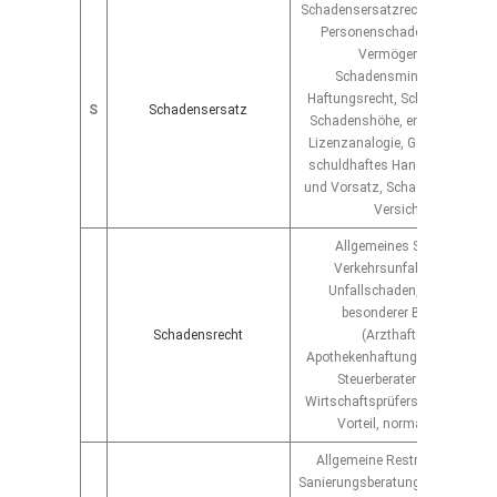
Schadensersatzrecht, Schmerze
Personenschaden, Sachscha
Vermögensschaden,
Schadensminderungspflich
Haftungsrecht, Schadensberec
S
Schadensersatz
Schadenshöhe, entgangener G
Lizenzanalogie, Gewinnabschö
schuldhaftes Handeln, Fahrläss
und Vorsatz, Schadensregulier
Versicherungen
Allgemeines Schadensrech
Verkehrsunfall, Arbeitsunfal
Unfallschaden, Schadensre
besonderer Berufsgruppe
Schadensrecht
(Arzthaftungsrecht,
Apothekenhaftungsrecht, Haftu
Steuerberaters, Haftung d
Wirtschaftsprüfers ua.), anrech
Vorteil, normativer Schad
Allgemeine Restrukturierungs
Sanierungsberatung, Verhandlun