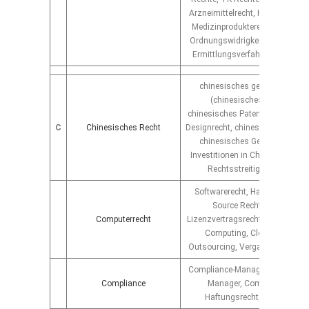
Arzneimittelrecht, Heilmittelwerb
Medizinprodukterecht sowie so
Ordnungswidrigkeiten, Verteidi
Ermittlungsverfahren und vor G
chinesisches geistiges Eige
(chinesisches Markenrecht
chinesisches Patentrecht, chine
C
Chinesisches Recht
Designrecht, chinesisches Urhebe
chinesisches Gesellschaftsre
Investitionen in Chine/ Import& 
Rechtsstreitigkeiten in Chi
Softwarerecht, Hardwarerecht,
Source Recht, Lizenzrecht
Computerrecht
Lizenzvertragsrecht, Onlinerecht
Computing, Cloud Computi
Outsourcing, Vergabe, Prozess
Compliance-Management, Compl
Compliance
Manager, Compliance-Office
Haftungsrecht, Schadensre