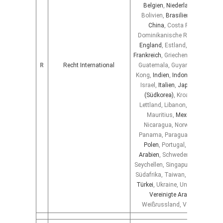
Belgien
,
Niederlande
,
Luxemb
Bolivien,
Brasilien
, Bulgarien, 
China
, Costa Rica, Dänema
Dominikanische Republik, El Sa
England
, Estland, Ecuador, Fin
Frankreich
, Griechenland,
Großbri
R
Recht International
Guatemala, Guyana, Honduras
Kong,
Indien
,
Indonesien
, Irland
Israel,
Italien
,
Japan
,
Kanada
,
(Südkorea)
, Kroatien, Kuba, L
Lettland, Libanon, Litauen, Mal
Mauritius,
Mexiko
, Neuseela
Nicaragua, Norwegen,
Österr
Panama, Paraguay, Peru, Philip
Polen
, Portugal,
Russland
,
Sa
Arabien
, Schweden,
Schweiz
, S
Seychellen, Singapur,
Spanien
, S
Südafrika, Taiwan, Thailand, Tu
Türkei
, Ukraine, Ungarn,
USA
, U
Vereinigte Arabische Emira
Weißrussland, Venezuela Vi