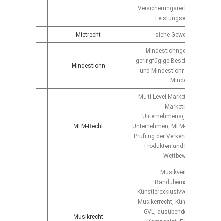
Versicherungsrecht, Rettungs
Leistungserbringerrecht
Mietrecht
siehe Gewerbemietrecht
Mindestlohngesetz, Praktik
geringfügige Beschäftgung, St
Mindestlohn
und Mindestlohn, Ausnahme
Mindestlohn
Multi-Level-Marketing-Recht, N
Marketing Recht,
Unternehmensgründung für 
MLM-Recht
Unternehmen, MLM-Berater, MLM-
Prüfung der Verkehrsfähigkeit v
Produkten und MLM-Leistun
Wettbewerbsrecht
Musikvertragsrecht,
Bandübernahmevertrag,
Künstlerexklusivvertrag, Labelv
Musikerrecht, Künstlernamen,
GVL, ausübende Künstler, Tex
Musikrecht