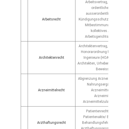
Arbeitsvertrag, Arbeitszeugn
ordentliche Kündigung,
ausserordentliche Kündigu
Arbeitsrecht
Kündigungsschutz, Urlaub, Arbei
Mitbestimmung und sonsti
kollektives Arbeitsrecht,
Arbeitsgerichtsprozessführ
Architektenvertrag, Architektenh
Honorarordnung für Architekt
Architektenrecht
Ingenieure (HOAI), Werberecht
Architekten, Urheberrecht für Arch
Beweissicherung
Abgrenzung Arzneimittel/ Lebens
Nahrungsergänzungsmitte
Arzneimittelrecht
Arzneimittelwerberecht,
Arzneimittelvetrieb,
Arzneimittelzulassungsverfa
Patientenrecht, Einsicht in 
Patientenakte/ Behandlungsa
Arzthaftungsrecht
Behandlungsfehler, Therapiefe
Arzthaftungsprozessführung, 