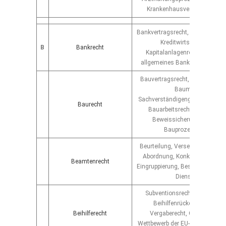
Krankenhausversicherungsr
Bankvertragsrecht, Bankaufsicht
Kreditwirtschaftsrecht,
B
Bankrecht
Kapitalanlagenrecht, Finanzre
allgemeines Bankrecht/ Banke
Bauvertragsrecht, Bauhaftungs
Baumangel,
Sachverständigengutachten, Ba
Baurecht
Bauarbeitsrecht, Baustrafrec
Beweissicherungsverfahre
Bauprozessführung
Beurteilung, Versetzung, Umse
Abordnung, Konkurrentenverfa
Beamtenrecht
Eingruppierung, Besoldung, öffe
Dienstrecht
Subventionsrecht, EU-Kartellr
Beihilfenrückerstattung, E
Beihilferecht
Vergaberecht, Generaldirekt
Wettbewerb der EU-Kommission