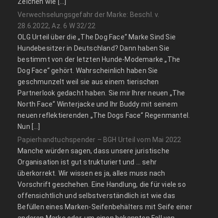
Zeichen wie […]
Verwechselungsgefahr der Marke: Beschl. v.
28.6.2022, Az. 6 W 32/22
OLG Urteil über die „The Dog Face“ Marke Sind Sie
Hundebesitzer in Deutschland? Dann haben Sie
bestimmt von der letzten Hunde-Modemarke „The
Dog Face“ gehört. Wahrscheinlich haben Sie
geschmunzelt weil sie aus einem tierischen
Partnerlook gedacht haben. Sie mir Ihrer neuen „The
North Face“ Winterjacke und Ihr Buddy mit seinem
neuen reflektierenden „The Dogs Face“ Regenmantel.
Nun […]
Papierhandtuchspender – BGH Urteil vom Mai 2022
Manche würden sagen, dass unsere juristische
Organisation ist gut strukturiert und … sehr
überkorrekt. Wir wissen es ja, alles muss nach
Vorschrift geschehen. Eine Handlung, die für viele so
offensichtlich und selbstverständlich ist wie das
Befüllen eines Marken-Seifenbehälters mit Seife einer
anderen Marke oder, um einen bekannten Fall von