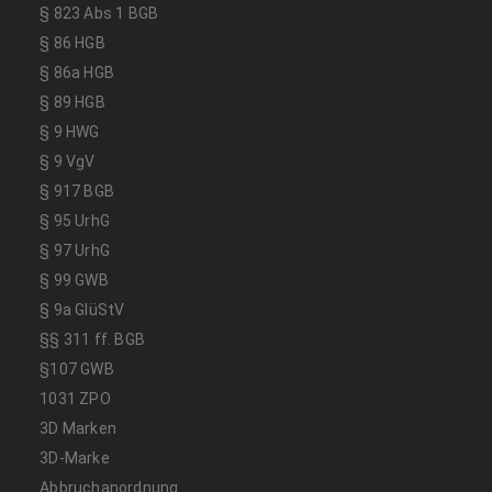
§ 823 Abs 1 BGB
§ 86 HGB
§ 86a HGB
§ 89 HGB
§ 9 HWG
§ 9 VgV
§ 917 BGB
§ 95 UrhG
§ 97 UrhG
§ 99 GWB
§ 9a GlüStV
§§ 311 ff. BGB
§107 GWB
1031 ZPO
3D Marken
3D-Marke
Abbruchanordnung