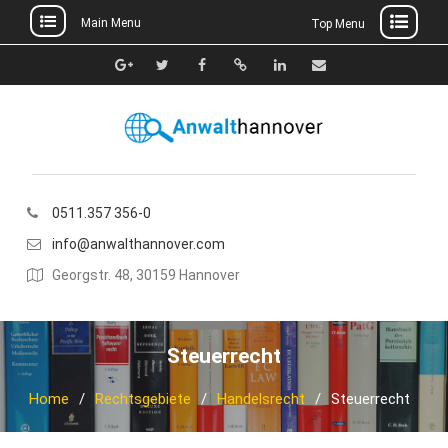
Main Menu
Top Menu
Skip
to
Google+
Twitter
Facebook
Xing
Linkedin
E-
content
Mail
0511.357 356-0
info@anwalthannover.com
Georgstr. 48, 30159 Hannover
Steuerrecht
Home
Rechtsgebiete
Handelsrecht
Steuerrecht