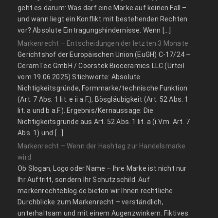
geht es darum: Was darf eine Marke auf keinen Fall –
und wann liegt ein Konflikt mit bestehenden Rechten
vor? Absolute Eintragungshindernisse: Wenn […]
Markenrecht – Entscheidungen der letzten 3 Monate
Gerichtshof der Europäischen Union (EuGH) C‑17/24 –
CeramTec GmbH / Coorstek Bioceramics LLC (Urteil
vom 19.06.2025) Stichworte: Absolute
Nichtigkeitsgründe, Formmarke/technische Funktion
(Art. 7 Abs. 1 lit. e ii a.F.), Bösgläubigkeit (Art. 52 Abs. 1
lit. a und b a.F.). Ergebnis/Kernaussage: Die
Nichtigkeitsgründe aus Art. 52 Abs. 1 lit. a (i.V.m. Art. 7
Abs. 1) und […]
Markenrecht – Wenn der Hashtag zur Handelsmarke
wird
Ob Slogan, Logo oder Name – Ihre Marke ist nicht nur
Ihr Auftritt, sondern Ihr Schutzschild. Auf
markenrechteblog.de bieten wir Ihnen rechtliche
Durchblicke zum Markenrecht – verständlich,
unterhaltsam und mit einem Augenzwinkern. Fiktives