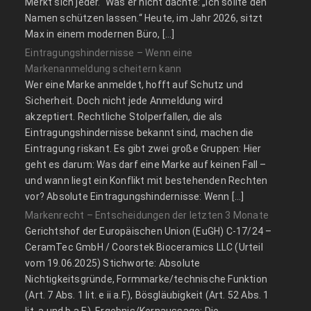
Merkt sich jeder.“ Was er nicht dachte: „Ich sollte den
Namen schützen lassen.“ Heute, im Jahr 2026, sitzt
Max in einem modernen Büro, […]
Eintragungshindernisse – Wenn eine
Markenanmeldung scheitern kann
Wer eine Marke anmeldet, hofft auf Schutz und
Sicherheit. Doch nicht jede Anmeldung wird
akzeptiert. Rechtliche Stolperfallen, die als
Eintragungshindernisse bekannt sind, machen die
Eintragung riskant. Es gibt zwei große Gruppen: Hier
geht es darum: Was darf eine Marke auf keinen Fall –
und wann liegt ein Konflikt mit bestehenden Rechten
vor? Absolute Eintragungshindernisse: Wenn […]
Markenrecht – Entscheidungen der letzten 3 Monate
Gerichtshof der Europäischen Union (EuGH) C‑17/24 –
CeramTec GmbH / Coorstek Bioceramics LLC (Urteil
vom 19.06.2025) Stichworte: Absolute
Nichtigkeitsgründe, Formmarke/technische Funktion
(Art. 7 Abs. 1 lit. e ii a.F.), Bösgläubigkeit (Art. 52 Abs. 1
lit. a und b a.F.). Ergebnis/Kernaussage: Die