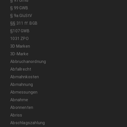
§ 97 UrhG
§ 99 GWB
§ 9a GlüStV
§§ 311 ff. BGB
§107 GWB
1031 ZPO
3D Marken
3D-Marke
Abbruchanordnung
Abfallrecht
Abmahnkosten
Abmahnung
Abmessungen
Abnahme
Abonnenten
Abriss
Abschlagszahlung