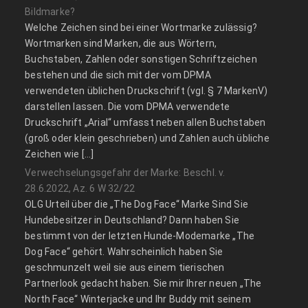
Bildmarke?
Welche Zeichen sind bei einer Wortmarke zulässig?
Wortmarken sind Marken, die aus Wörtern,
Buchstaben, Zahlen oder sonstigen Schriftzeichen
bestehen und die sich mit der vom DPMA
verwendeten üblichen Druckschrift (vgl. § 7 MarkenV)
darstellen lassen. Die vom DPMA verwendete
Druckschrift „Arial“ umfasst neben allen Buchstaben
(groß oder klein geschrieben) und Zahlen auch übliche
Zeichen wie […]
Verwechselungsgefahr der Marke: Beschl. v.
28.6.2022, Az. 6 W 32/22
OLG Urteil über die „The Dog Face“ Marke Sind Sie
Hundebesitzer in Deutschland? Dann haben Sie
bestimmt von der letzten Hunde-Modemarke „The
Dog Face“ gehört. Wahrscheinlich haben Sie
geschmunzelt weil sie aus einem tierischen
Partnerlook gedacht haben. Sie mir Ihrer neuen „The
North Face“ Winterjacke und Ihr Buddy mit seinem