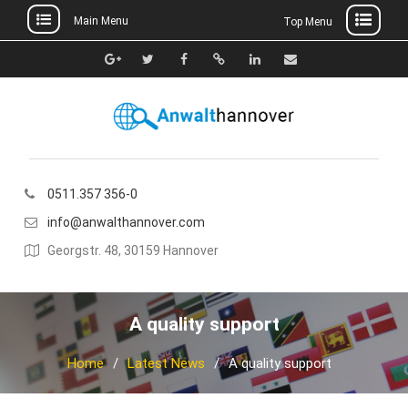
Main Menu
Top Menu
Skip
to
Google+
Twitter
Facebook
Xing
Linkedin
E-
content
Mail
0511.357 356-0
info@anwalthannover.com
Georgstr. 48, 30159 Hannover
A quality support
Home
Latest News
A quality support