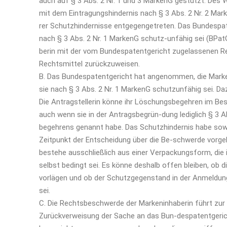
auch auf § 3 Abs. 2 Nr. 1 und 3 MarkenG gestützt. Des 
mit dem Eintragungshindernis nach § 3 Abs. 2 Nr. 2 Mark
rer Schutzhindernisse entgegengetreten. Das Bundespat
nach § 3 Abs. 2 Nr. 1 MarkenG schutz-unfähig sei (BPat
berin mit der vom Bundespatentgericht zugelassenen Re
Rechtsmittel zurückzuweisen.
B. Das Bundespatentgericht hat angenommen, die Marke 
sie nach § 3 Abs. 2 Nr. 1 MarkenG schutzunfähig sei. Da
Die Antragstellerin könne ihr Löschungsbegehren im Be
auch wenn sie in der Antragsbegrün-dung lediglich § 3 
begehrens genannt habe. Das Schutzhindernis habe sow
Zeitpunkt der Entscheidung über die Be-schwerde vorgel
bestehe ausschließlich aus einer Verpackungsform, die 
selbst bedingt sei. Es könne deshalb offen bleiben, ob 
vorlägen und ob der Schutzgegenstand in der Anmeldung
sei.
C. Die Rechtsbeschwerde der Markeninhaberin führt zu
Zurückverweisung der Sache an das Bun-despatentgeri