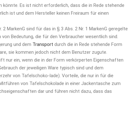
könnte. Es ist nicht erforderlich, dass die in Rede stehende
ich ist und dem Hersteller keinen Freiraum für einen
. 2 MarkenG sind für das in § 3 Abs. 2 Nr. 1 MarkenG geregelte
 von Bedeutung, die für den Verbraucher wesentlich sind.
agerung und dem
Transport
durch die in Rede stehende Form
 Ware, sie kommen jedoch nicht dem Benutzer zugute.
ift nur ein, wenn die in der Form verkörperten Eigenschaften
Gebrauch der jeweiligen Ware typisch sind und dem
hr von Tafelschoko-lade). Vorteile, die nur in für die
: Mitführen von Tafelschokolade in einer Jackentasche zum
uchseigenschaften dar und führen nicht dazu, dass das