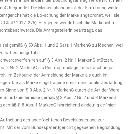
Weiteren hat sie erklärt, der Löschungsantrag werde nicht mehr
enG begründet. Die Markeninhaberin ist der Einführung weite-
entgericht hat die Lö-schung der Marke angeordnet, weil sie
G, GRUR 2017, 275). Hiergegen wendet sich die Markeninha-
chtsbeschwerde. Die Antragstellerin beantragt, das
sei gemäß § 50 Abs. 1 und 2 Satz 1 MarkenG zu löschen, weil
zu hat es ausgeführt:
schwerdeverfah-ren auf § 3 Abs. 2 Nr. 1 MarkenG stützen,
Abs. 2 Nr. 2 MarkenG als Rechtsgrundlage ihres Löschungs-
ohl im Zeitpunkt der Anmeldung der Marke als auch im
egen. Die als Marke eingetragene dreidimensionale Gestaltung
im Sinne von § 3 Abs. 2 Nr. 1 MarkenG durch die Art der Ware
die Schutzhindernisse gemäß § 3 Abs. 2 Nr. 2 und 3 MarkenG
 gemäß § 8 Abs. 1 MarkenG hinreichend eindeutig definiert
r Aufhebung des angefochtenen Beschlusses und zur
cht. Mit der vom Bundespatentgericht gegebenen Begründung