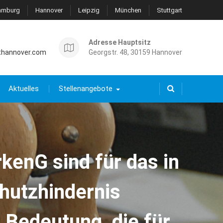
amburg
Hannover
Leipzig
München
Stuttgart
Adresse Hauptsitz
thannover.com
Georgstr. 48, 30159 Hannover
Aktuelles
Stellenangebote
kenG sind für das in
hutzhindernis
 Bedeutung, die für