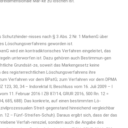
reidimensionale Mar-ke zu löschen ist.
s Schutzhinder-nisses nach § 3 Abs. 2 Nr. 1 MarkenG über
des Löschungsverfahrens geworden ist.
nG wird ein kontradiktorisches Verfahren eingeleitet, das
 Regeln unterworfen ist. Dazu gehören auch Bestimmun-gen
chtliche Grundsät-ze, soweit das Markengesetz keine
 des registerrechtlichen Löschungsverfahrens ihre
G zum Verfahren vor dem BPatG; zum Verfahren vor dem DPMA
 123, 30, 34 – Indorektal II; Beschluss vom 16. Juli 2009 – I
vom 11. Februar 2016 I ZB 87/14, GRUR 2016, 500 Rn. 12 =
, 685, 688). Das konkrete, auf einen bestimmten Lö-
ivilprozessualen Streit-gegenstand hinreichend vergleichbar
n. 12 – Fünf-Streifen-Schuh). Daraus ergibt sich, dass der das
hriebene Verfah-rensziel, sondern auch die Angabe des