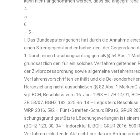
kann nicht angenommen werden, dass die angegriffene d
4
5
6
– 5 –
I. Das Bundespatentgericht hat durch die Annahme eine
einen Streitgegenstand entschie-den, der Gegenstand 
1. Durch einen Löschungsantrag gemäß § 54 Abs. 1 Marke
grundsätzlich den für ein solches Verfahren geltenden
der Zivilprozessordnung sowie allgemeine verfahrensre
Verfahrensvorschriften enthält und die Be-sonderheiten
Heranziehung nicht ausschließen (§ 82 Abs. 1 Marken
vgl. BGH, Beschluss vom 16. Juni 1993 – I ZB 14/91, BGHZ
ZB 53/07, BGHZ 182, 325 Rn. 18 – Legostein; Beschluss 
WRP 2016, 592 – Fünf-Streifen-Schuh; BPatG, GRUR 2004
schungsgrund gestützte Löschungsverlangen ist einem z
(BGHZ 123, 30, 34 – Indorektal II; BGH, GRUR 2016, 500 R
Verfahren einleitende Akt nicht nur das im Antrag umsc