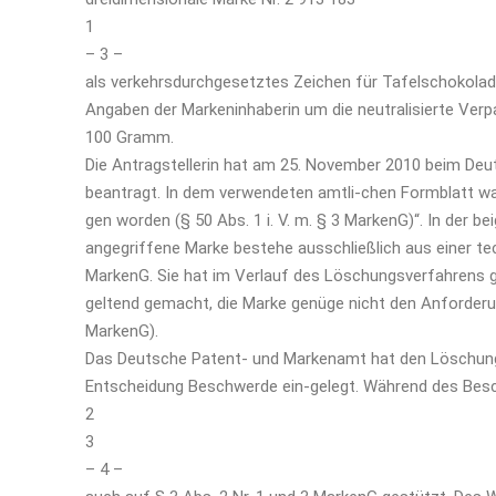
1
– 3 –
als verkehrsdurchgesetztes Zeichen für Tafelschokolade
Angaben der Markeninhaberin um die neutralisierte Verp
100 Gramm.
Die Antragstellerin hat am 25. November 2010 beim De
beantragt. In dem verwendeten amtli-chen Formblatt wa
gen worden (§ 50 Abs. 1 i. V. m. § 3 MarkenG)“. In der b
angegriffene Marke bestehe ausschließlich aus einer tec
MarkenG. Sie hat im Verlauf des Löschungsverfahrens
geltend gemacht, die Marke genüge nicht den Anforderu
MarkenG).
Das Deutsche Patent- und Markenamt hat den Löschungs
Entscheidung Beschwerde ein-gelegt. Während des Besc
2
3
– 4 –