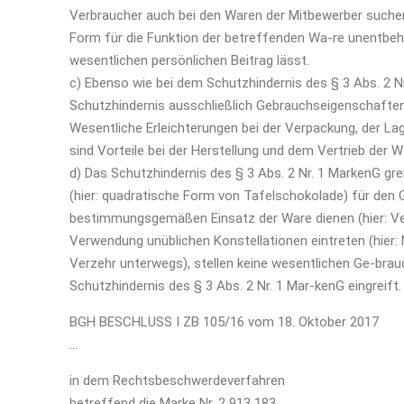
Verbraucher auch bei den Waren der Mitbewerber suchen 
Form für die Funktion der betreffenden Wa-re unentbehrl
wesentlichen persönlichen Beitrag lässt.
c) Ebenso wie bei dem Schutzhindernis des § 3 Abs. 2 Nr
Schutzhindernis ausschließlich Gebrauchseigenschaften
Wesentliche Erleichterungen bei der Verpackung, der L
sind Vorteile bei der Herstellung und dem Vertrieb der
d) Das Schutzhindernis des § 3 Abs. 2 Nr. 1 MarkenG gre
(hier: quadratische Form von Tafelschokolade) für den 
bestimmungsgemäßen Einsatz der Ware dienen (hier: Verze
Verwendung unüblichen Konstellationen eintreten (hier
Verzehr unterwegs), stellen keine wesentlichen Ge-bra
Schutzhindernis des § 3 Abs. 2 Nr. 1 Mar-kenG eingreift.
BGH BESCHLUSS I ZB 105/16 vom 18. Oktober 2017
…
in dem Rechtsbeschwerdeverfahren
betreffend die Marke Nr. 2 913 183