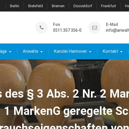
Berlin
Bielefeld
Bremen
Düsseldorf
Frankfurt
H
Fon
E-Mail
0511.357 356-0
info@anwal
räge
Anwälte
Kanzlei Hannover
Kontakt
 des § 3 Abs. 2 Nr. 2 Mar
r. 1 MarkenG geregelte Sc
rauchseigenschaften von