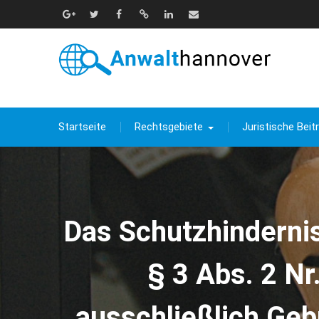
Skip
to
Google+
Twitter
Facebook
Xing
Linkedin
E-
content
Mail
Startseite
Rechtsgebiete
Juristische Beit
Das Schutzhindernis
§ 3 Abs. 2 N
ausschließlich Geb