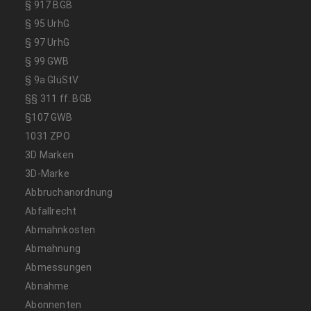
§ 917 BGB
§ 95 UrhG
§ 97 UrhG
§ 99 GWB
§ 9a GlüStV
§§ 311 ff. BGB
§107 GWB
1031 ZPO
3D Marken
3D-Marke
Abbruchanordnung
Abfallrecht
Abmahnkosten
Abmahnung
Abmessungen
Abnahme
Abonnenten