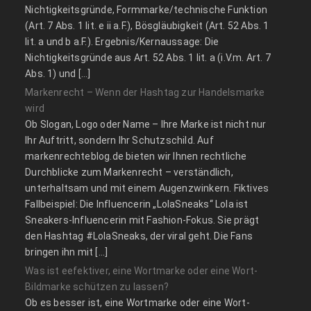
Nichtigkeitsgründe, Formmarke/technische Funktion
(Art. 7 Abs. 1 lit. e ii a.F.), Bösgläubigkeit (Art. 52 Abs. 1
lit. a und b a.F.). Ergebnis/Kernaussage: Die
Nichtigkeitsgründe aus Art. 52 Abs. 1 lit. a (i.V.m. Art. 7
Abs. 1) und […]
Markenrecht – Wenn der Hashtag zur Handelsmarke
wird
Ob Slogan, Logo oder Name – Ihre Marke ist nicht nur
Ihr Auftritt, sondern Ihr Schutzschild. Auf
markenrechteblog.de bieten wir Ihnen rechtliche
Durchblicke zum Markenrecht – verständlich,
unterhaltsam und mit einem Augenzwinkern. Fiktives
Fallbeispiel: Die Influencerin „LolaSneaks“ Lola ist
Sneakers-Influencerin mit Fashion-Fokus. Sie prägt
den Hashtag #LolaSneaks, der viral geht. Die Fans
bringen ihn mit […]
Was ist eefektiver, eine Wortmarke oder eine Wort-
Bildmarke schützen zu lassen?
Ob es besser ist, eine Wortmarke oder eine Wort-