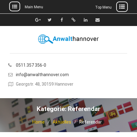
Main Menu
Top Menu
Skip
to
Google+
Twitter
Facebook
Xing
Linkedin
E-
content
Mail
0511.357 356-0
info@anwalthannover.com
Georgstr. 48, 30159 Hannover
Kategorie:
Referendar
Home
Aktuelles
Referendar