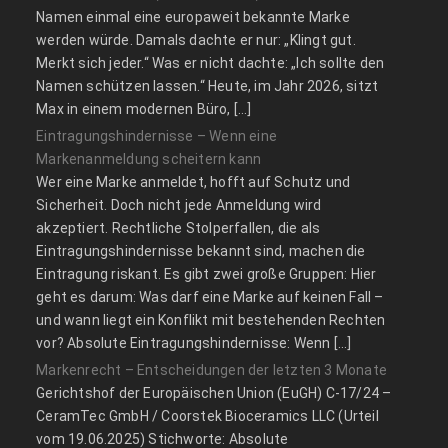
Namen einmal eine europaweit bekannte Marke
werden würde. Damals dachte er nur: „Klingt gut.
Merkt sich jeder.“ Was er nicht dachte: „Ich sollte den
Namen schützen lassen.“ Heute, im Jahr 2026, sitzt
Max in einem modernen Büro, […]
Eintragungshindernisse – Wenn eine
Markenanmeldung scheitern kann
Wer eine Marke anmeldet, hofft auf Schutz und
Sicherheit. Doch nicht jede Anmeldung wird
akzeptiert. Rechtliche Stolperfallen, die als
Eintragungshindernisse bekannt sind, machen die
Eintragung riskant. Es gibt zwei große Gruppen: Hier
geht es darum: Was darf eine Marke auf keinen Fall –
und wann liegt ein Konflikt mit bestehenden Rechten
vor? Absolute Eintragungshindernisse: Wenn […]
Markenrecht – Entscheidungen der letzten 3 Monate
Gerichtshof der Europäischen Union (EuGH) C‑17/24 –
CeramTec GmbH / Coorstek Bioceramics LLC (Urteil
vom 19.06.2025) Stichworte: Absolute