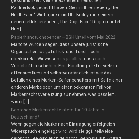
geschmunzelt weil sie aus einem tierischen
Partnerlook gedacht haben. Sie mir Ihrer neuen „The
North Face“ Winterjacke und Ihr Buddy mit seinem
neuen reflektierenden „The Dogs Face“ Regenmantel.
Nun […]
Papierhandtuchspender – BGH Urteil vom Mai 2022
Manche würden sagen, dass unsere juristische
Organisation ist gut strukturiert und … sehr
überkorrekt. Wir wissen es ja, alles muss nach
Vorschrift geschehen. Eine Handlung, die für viele so
offensichtlich und selbstverständlich ist wie das
Befüllen eines Marken-Seifenbehälters mit Seife einer
anderen Marke oder, um einen bekannten Fall von
Markenrechtsverletzung zu nehmen, was passiert,
wenn […]
Bestehen Markenrechte stets für 10 Jahre in
Deutschland?
Wenn gegen die Marke nach Eintragung erfolgreich
Widerspruch eingelegt wird, wird sie ggf. teilweise
gelöscht. Sie wird auch gelöscht, wenn sie auf Antrag