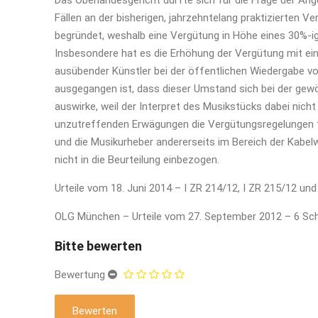
Das Oberlandesgericht durfte sich für die Frage der A
Fällen an der bisherigen, jahrzehntelang praktizierten V
begründet, weshalb eine Vergütung in Höhe eines 30%-ige
Insbesondere hat es die Erhöhung der Vergütung mit e
ausübender Künstler bei der öffentlichen Wiedergabe v
ausgegangen ist, dass dieser Umstand sich bei der gew
auswirke, weil der Interpret des Musikstücks dabei nic
unzutreffenden Erwägungen die Vergütungsregelungen fü
und die Musikurheber andererseits im Bereich der Kabelw
nicht in die Beurteilung einbezogen.
Urteile vom 18. Juni 2014 – I ZR 214/12, I ZR 215/12 und
OLG München – Urteile vom 27. September 2012 – 6 Sc
Bitte bewerten
Bewertung