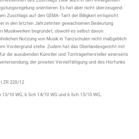
ngemessenheit des Zuschlags zwar auch in den vorliegenden
ergütungsregelung orientieren. Es hat aber nicht überzeugend
n Zuschlags auf den GEMA-Tarif der Billigkeit entspricht.
iner in den letzten Jahrzehnten gewachsenen Bedeutung
on Musikwerken begründet, obwohl es selbst davon
öhnlichen Nutzung von Musik in Tanzschulen nicht maßgeblich
ht im Vordergrund stehe. Zudem hat das Oberlandesgericht mit
r die ausübenden Künstler und Tonträgerhersteller einerseits
eitersendung, der privaten Vervielfältigung und des Hörfunks
 I ZR 220/12
h 13/10 WG, 6 Sch 14/10 WG und 6 Sch 15/10 WG,