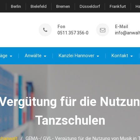
Berlin
Bielefeld
Bremen
Düsseldorf
Frankfurt
H
Fon
E-Mail
0511.357 356-0
info@anwal
räge
Anwälte
Kanzlei Hannover
Kontakt
ergütung für die Nutzun
Tanzschulen
chanwalt
GEMA-/ GVL- Vergütung für die Nutzung von Musik in 