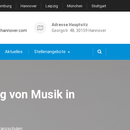
amburg
Hannover
Leipzig
München
Stuttgart
Adresse Hauptsitz
thannover.com
Georgstr. 48, 30159 Hannover
Aktuelles
Stellenangebote
g von Musik in
Tanzschulen