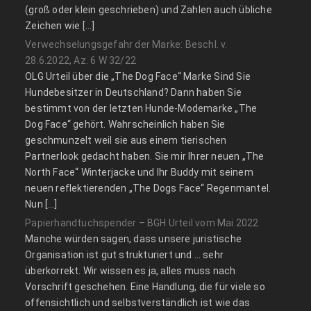
(groß oder klein geschrieben) und Zahlen auch übliche
Zeichen wie […]
Verwechselungsgefahr der Marke: Beschl. v.
28.6.2022, Az. 6 W 32/22
OLG Urteil über die „The Dog Face“ Marke Sind Sie
Hundebesitzer in Deutschland? Dann haben Sie
bestimmt von der letzten Hunde-Modemarke „The
Dog Face“ gehört. Wahrscheinlich haben Sie
geschmunzelt weil sie aus einem tierischen
Partnerlook gedacht haben. Sie mir Ihrer neuen „The
North Face“ Winterjacke und Ihr Buddy mit seinem
neuen reflektierenden „The Dogs Face“ Regenmantel.
Nun […]
Papierhandtuchspender – BGH Urteil vom Mai 2022
Manche würden sagen, dass unsere juristische
Organisation ist gut strukturiert und … sehr
überkorrekt. Wir wissen es ja, alles muss nach
Vorschrift geschehen. Eine Handlung, die für viele so
offensichtlich und selbstverständlich ist wie das