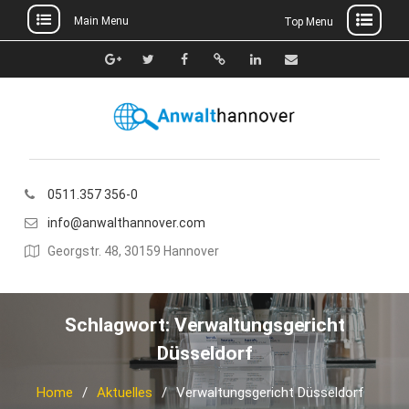
Main Menu
Top Menu
Skip
to
Google+
Twitter
Facebook
Xing
Linkedin
E-
content
Mail
0511.357 356-0
info@anwalthannover.com
Georgstr. 48, 30159 Hannover
Schlagwort:
Verwaltungsgericht
Düsseldorf
Home
Aktuelles
Verwaltungsgericht Düsseldorf