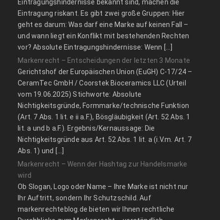
Eintragungshindernisse bekannt sind, machen die
Eintragung riskant. Es gibt zwei große Gruppen: Hier
geht es darum: Was darf eine Marke auf keinen Fall –
und wann liegt ein Konflikt mit bestehenden Rechten
vor? Absolute Eintragungshindernisse: Wenn […]
Markenrecht – Entscheidungen der letzten 3 Monate
Gerichtshof der Europäischen Union (EuGH) C‑17/24 –
CeramTec GmbH / Coorstek Bioceramics LLC (Urteil
vom 19.06.2025) Stichworte: Absolute
Nichtigkeitsgründe, Formmarke/technische Funktion
(Art. 7 Abs. 1 lit. e ii a.F.), Bösgläubigkeit (Art. 52 Abs. 1
lit. a und b a.F.). Ergebnis/Kernaussage: Die
Nichtigkeitsgründe aus Art. 52 Abs. 1 lit. a (i.V.m. Art. 7
Abs. 1) und […]
Markenrecht – Wenn der Hashtag zur Handelsmarke
wird
Ob Slogan, Logo oder Name – Ihre Marke ist nicht nur
Ihr Auftritt, sondern Ihr Schutzschild. Auf
markenrechteblog.de bieten wir Ihnen rechtliche