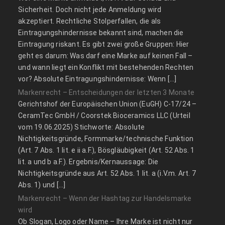
Sicherheit. Doch nicht jede Anmeldung wird
akzeptiert. Rechtliche Stolperfallen, die als
Eintragungshindernisse bekannt sind, machen die
Eintragung riskant. Es gibt zwei große Gruppen: Hier
geht es darum: Was darf eine Marke auf keinen Fall –
und wann liegt ein Konflikt mit bestehenden Rechten
vor? Absolute Eintragungshindernisse: Wenn […]
Markenrecht – Entscheidungen der letzten 3 Monate
Gerichtshof der Europäischen Union (EuGH) C‑17/24 –
CeramTec GmbH / Coorstek Bioceramics LLC (Urteil
vom 19.06.2025) Stichworte: Absolute
Nichtigkeitsgründe, Formmarke/technische Funktion
(Art. 7 Abs. 1 lit. e ii a.F.), Bösgläubigkeit (Art. 52 Abs. 1
lit. a und b a.F.). Ergebnis/Kernaussage: Die
Nichtigkeitsgründe aus Art. 52 Abs. 1 lit. a (i.V.m. Art. 7
Abs. 1) und […]
Markenrecht – Wenn der Hashtag zur Handelsmarke
wird
Ob Slogan, Logo oder Name – Ihre Marke ist nicht nur