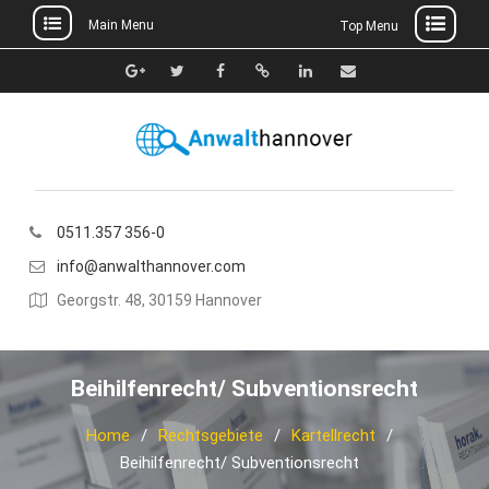
Main Menu
Top Menu
Skip
to
Google+
Twitter
Facebook
Xing
Linkedin
E-
content
Mail
0511.357 356-0
info@anwalthannover.com
Georgstr. 48, 30159 Hannover
Beihilfenrecht/ Subventionsrecht
Home
Rechtsgebiete
Kartellrecht
Beihilfenrecht/ Subventionsrecht