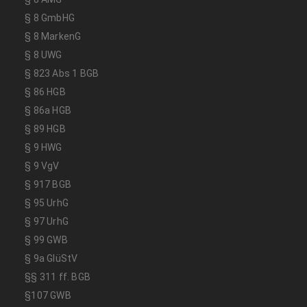
§ 8 GmbHG
§ 8 MarkenG
§ 8 UWG
§ 823 Abs 1 BGB
§ 86 HGB
§ 86a HGB
§ 89 HGB
§ 9 HWG
§ 9 VgV
§ 917 BGB
§ 95 UrhG
§ 97 UrhG
§ 99 GWB
§ 9a GlüStV
§§ 311 ff. BGB
§107 GWB