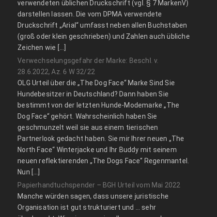
verwendeten üblichen Druckschrift (vgl. § 7 MarkenV)
darstellen lassen. Die vom DPMA verwendete
Druckschrift „Arial“ umfasst neben allen Buchstaben
(groß oder klein geschrieben) und Zahlen auch übliche
Zeichen wie […]
Verwechselungsgefahr der Marke: Beschl. v.
28.6.2022, Az. 6 W 32/22
OLG Urteil über die „The Dog Face“ Marke Sind Sie
Hundebesitzer in Deutschland? Dann haben Sie
bestimmt von der letzten Hunde-Modemarke „The
Dog Face“ gehört. Wahrscheinlich haben Sie
geschmunzelt weil sie aus einem tierischen
Partnerlook gedacht haben. Sie mir Ihrer neuen „The
North Face“ Winterjacke und Ihr Buddy mit seinem
neuen reflektierenden „The Dogs Face“ Regenmantel.
Nun […]
Papierhandtuchspender – BGH Urteil vom Mai 2022
Manche würden sagen, dass unsere juristische
Organisation ist gut strukturiert und … sehr