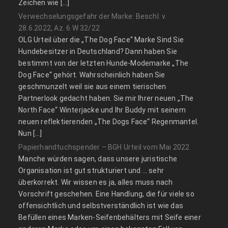
Zeichen wie […]
Verwechselungsgefahr der Marke: Beschl. v.
28.6.2022, Az. 6 W 32/22
OLG Urteil über die „The Dog Face“ Marke Sind Sie
Hundebesitzer in Deutschland? Dann haben Sie
bestimmt von der letzten Hunde-Modemarke „The
Dog Face“ gehört. Wahrscheinlich haben Sie
geschmunzelt weil sie aus einem tierischen
Partnerlook gedacht haben. Sie mir Ihrer neuen „The
North Face“ Winterjacke und Ihr Buddy mit seinem
neuen reflektierenden „The Dogs Face“ Regenmantel.
Nun […]
Papierhandtuchspender – BGH Urteil vom Mai 2022
Manche würden sagen, dass unsere juristische
Organisation ist gut strukturiert und … sehr
überkorrekt. Wir wissen es ja, alles muss nach
Vorschrift geschehen. Eine Handlung, die für viele so
offensichtlich und selbstverständlich ist wie das
Befüllen eines Marken-Seifenbehälters mit Seife einer