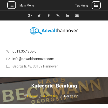
Main Menu
Top Menu
Skip
to
Google+
Twitter
Facebook
Xing
Linkedin
E-
content
Mail
0511.357 356-0
info@anwalthannover.com
Georgstr. 48, 30159 Hannover
Kategorie:
Beratung
Home
Aktuelles
Beratung