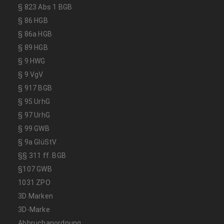
§ 823 Abs 1 BGB
§ 86 HGB
§ 86a HGB
§ 89 HGB
§ 9 HWG
§ 9 VgV
§ 917 BGB
§ 95 UrhG
§ 97 UrhG
§ 99 GWB
§ 9a GlüStV
§§ 311 ff. BGB
§107 GWB
1031 ZPO
3D Marken
3D-Marke
Abbruchanordnung