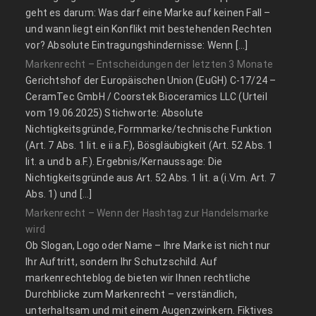
geht es darum: Was darf eine Marke auf keinen Fall –
und wann liegt ein Konflikt mit bestehenden Rechten
vor? Absolute Eintragungshindernisse: Wenn […]
Markenrecht – Entscheidungen der letzten 3 Monate
Gerichtshof der Europäischen Union (EuGH) C‑17/24 –
CeramTec GmbH / Coorstek Bioceramics LLC (Urteil
vom 19.06.2025) Stichworte: Absolute
Nichtigkeitsgründe, Formmarke/technische Funktion
(Art. 7 Abs. 1 lit. e ii a.F.), Bösgläubigkeit (Art. 52 Abs. 1
lit. a und b a.F.). Ergebnis/Kernaussage: Die
Nichtigkeitsgründe aus Art. 52 Abs. 1 lit. a (i.V.m. Art. 7
Abs. 1) und […]
Markenrecht – Wenn der Hashtag zur Handelsmarke
wird
Ob Slogan, Logo oder Name – Ihre Marke ist nicht nur
Ihr Auftritt, sondern Ihr Schutzschild. Auf
markenrechteblog.de bieten wir Ihnen rechtliche
Durchblicke zum Markenrecht – verständlich,
unterhaltsam und mit einem Augenzwinkern. Fiktives