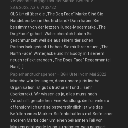
Verwechselungsgefahr der Marke: Beschl. v.
28.6.2022, Az. 6 W 32/22
OLG Urteil über die „The Dog Face“ Marke Sind Sie
Hundebesitzer in Deutschland? Dann haben Sie
bestimmt von der letzten Hunde-Modemarke „The
Dog Face“ gehört. Wahrscheinlich haben Sie
geschmunzelt weil sie aus einem tierischen
Partnerlook gedacht haben. Sie mir Ihrer neuen „The
North Face“ Winterjacke und Ihr Buddy mit seinem
neuen reflektierenden „The Dogs Face“ Regenmantel.
Nun […]
Papierhandtuchspender – BGH Urteil vom Mai 2022
Manche würden sagen, dass unsere juristische
Organisation ist gut strukturiert und … sehr
überkorrekt. Wir wissen es ja, alles muss nach
Vorschrift geschehen. Eine Handlung, die für viele so
offensichtlich und selbstverständlich ist wie das
Befüllen eines Marken-Seifenbehälters mit Seife einer
anderen Marke oder, um einen bekannten Fall von
Markenrechtsverletzung zu nehmen, was passiert,