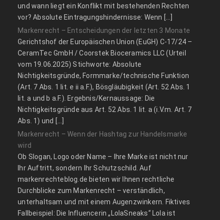
und wann liegt ein Konflikt mit bestehenden Rechten
vor? Absolute Eintragungshindernisse: Wenn […]
Markenrecht – Entscheidungen der letzten 3 Monate
Gerichtshof der Europäischen Union (EuGH) C‑17/24 –
CeramTec GmbH / Coorstek Bioceramics LLC (Urteil
vom 19.06.2025) Stichworte: Absolute
Nichtigkeitsgründe, Formmarke/technische Funktion
(Art. 7 Abs. 1 lit. e ii a.F.), Bösgläubigkeit (Art. 52 Abs. 1
lit. a und b a.F.). Ergebnis/Kernaussage: Die
Nichtigkeitsgründe aus Art. 52 Abs. 1 lit. a (i.V.m. Art. 7
Abs. 1) und […]
Markenrecht – Wenn der Hashtag zur Handelsmarke
wird
Ob Slogan, Logo oder Name – Ihre Marke ist nicht nur
Ihr Auftritt, sondern Ihr Schutzschild. Auf
markenrechteblog.de bieten wir Ihnen rechtliche
Durchblicke zum Markenrecht – verständlich,
unterhaltsam und mit einem Augenzwinkern. Fiktives
Fallbeispiel: Die Influencerin „LolaSneaks“ Lola ist