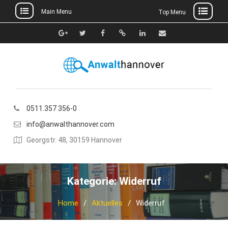
Main Menu
Top Menu
Skip
to
Google+
Twitter
Facebook
Xing
Linkedin
E-
content
Mail
0511.357 356-0
info@anwalthannover.com
Georgstr. 48, 30159 Hannover
Kategorie:
Widerruf
Home
Aktuelles
Widerruf