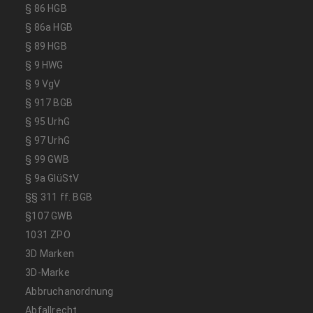
§ 86 HGB
§ 86a HGB
§ 89 HGB
§ 9 HWG
§ 9 VgV
§ 917 BGB
§ 95 UrhG
§ 97 UrhG
§ 99 GWB
§ 9a GlüStV
§§ 311 ff. BGB
§107 GWB
1031 ZPO
3D Marken
3D-Marke
Abbruchanordnung
Abfallrecht