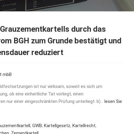
s Grauzementkartells durch das
vom BGH zum Grunde bestätigt und
ensdauer reduziert
ft mbB
dfestsetzungen ist nur wirksam, soweit es sich um
ng, ob eine einheitliche Tat vorliegt, einen
n nur einer eingeschränkten Prüfung unterliegt. b)…
lesen Sie
auzementkartell
,
GWB
,
Kartellgesetz
,
Kartellrecht
,
achen
,
Zementkartell