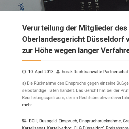
Verurteilung der Mitglieder de
Oberlandesgericht Düsseldorf 
zur Höhe wegen langer Verfahr
10. April 2013
horak Rechtsanwälte Partnerscha
a) Die Rücknahme des Einspruchs gegen einzelne Bußgel
selbständige Taten handelt. Das Gericht hat bei der Prüfu
Beurteilungsspielraum, der im Rechtsbeschwerdeverfahre
mehr
BGH
,
Bussgeld
,
Einspruch
,
Einspruchsrücknahme
,
Gr
Kartellsenat
,
Kartellverbot
,
OLG Düsseldorf
,
Preisabspr