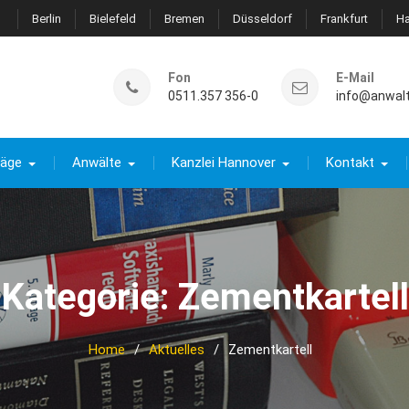
Berlin
Bielefeld
Bremen
Düsseldorf
Frankfurt
H
Fon
E-Mail
0511.357 356-0
info@anwal
räge
Anwälte
Kanzlei Hannover
Kontakt
Kategorie:
Zementkartell
Home
Aktuelles
Zementkartell