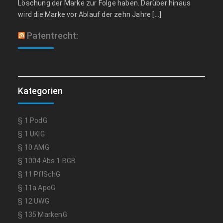
Löschung der Marke zur Folge haben. Darüber hinaus
wird die Marke vor Ablauf der zehn Jahre […]
Patentrecht:
Kategorien
§ 1 PodG
§ 1 UKlG
§ 10 AMG
§ 1004 Abs 1 BGB
§ 11 PflSchG
§ 11a ApoG
§ 12 UWG
§ 135 MarkenG