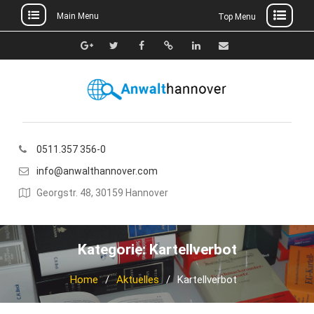
Main Menu
Top Menu
Skip
to
Google+
Twitter
Facebook
Xing
Linkedin
E-
content
Mail
0511.357 356-0
info@anwalthannover.com
Georgstr. 48, 30159 Hannover
Kategorie:
Kartellverbot
Home
Aktuelles
Kartellverbot