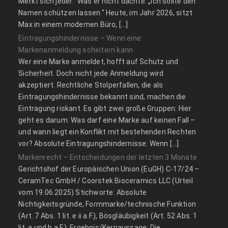
Merkt sich jeder.“ Was er nicht dachte: „Ich sollte den
Namen schützen lassen.“ Heute, im Jahr 2026, sitzt
Max in einem modernen Büro, […]
Eintragungshindernisse – Wenn eine
Markenanmeldung scheitern kann
Wer eine Marke anmeldet, hofft auf Schutz und
Sicherheit. Doch nicht jede Anmeldung wird
akzeptiert. Rechtliche Stolperfallen, die als
Eintragungshindernisse bekannt sind, machen die
Eintragung riskant. Es gibt zwei große Gruppen: Hier
geht es darum: Was darf eine Marke auf keinen Fall –
und wann liegt ein Konflikt mit bestehenden Rechten
vor? Absolute Eintragungshindernisse: Wenn […]
Markenrecht – Entscheidungen der letzten 3 Monate
Gerichtshof der Europäischen Union (EuGH) C‑17/24 –
CeramTec GmbH / Coorstek Bioceramics LLC (Urteil
vom 19.06.2025) Stichworte: Absolute
Nichtigkeitsgründe, Formmarke/technische Funktion
(Art. 7 Abs. 1 lit. e ii a.F.), Bösgläubigkeit (Art. 52 Abs. 1
lit. a und b a.F.). Ergebnis/Kernaussage: Die