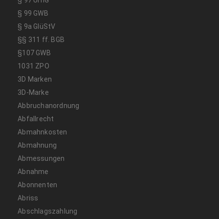
§ 99 GWB
§ 9a GlüStV
§§ 311 ff. BGB
§107 GWB
1031 ZPO
3D Marken
3D-Marke
Abbruchanordnung
Abfallrecht
Abmahnkosten
Abmahnung
Abmessungen
Abnahme
Abonnenten
Abriss
Abschlagszahlung