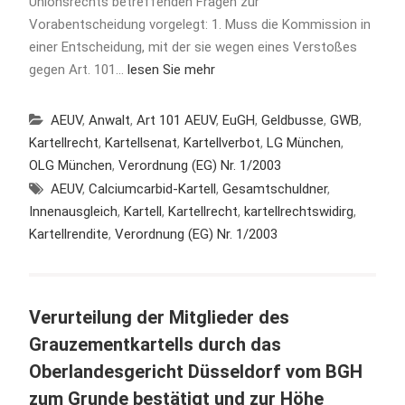
Unionsrechts betreffenden Fragen zur
Vorabentscheidung vorgelegt: 1. Muss die Kommission in
einer Entscheidung, mit der sie wegen eines Verstoßes
gegen Art. 101…
lesen Sie mehr
AEUV
,
Anwalt
,
Art 101 AEUV
,
EuGH
,
Geldbusse
,
GWB
,
Kartellrecht
,
Kartellsenat
,
Kartellverbot
,
LG München
,
OLG München
,
Verordnung (EG) Nr. 1/2003
AEUV
,
Calciumcarbid-Kartell
,
Gesamtschuldner
,
Innenausgleich
,
Kartell
,
Kartellrecht
,
kartellrechtswidirg
,
Kartellrendite
,
Verordnung (EG) Nr. 1/2003
Verurteilung der Mitglieder des
Grauzementkartells durch das
Oberlandesgericht Düsseldorf vom BGH
zum Grunde bestätigt und zur Höhe