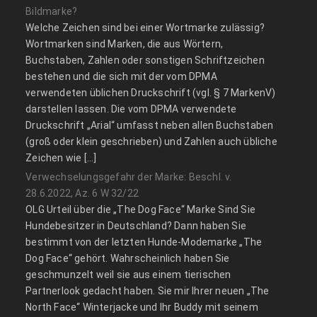
Bildmarke?
Welche Zeichen sind bei einer Wortmarke zulässig?
Wortmarken sind Marken, die aus Wörtern,
Buchstaben, Zahlen oder sonstigen Schriftzeichen
bestehen und die sich mit der vom DPMA
verwendeten üblichen Druckschrift (vgl. § 7 MarkenV)
darstellen lassen. Die vom DPMA verwendete
Druckschrift „Arial“ umfasst neben allen Buchstaben
(groß oder klein geschrieben) und Zahlen auch übliche
Zeichen wie […]
Verwechselungsgefahr der Marke: Beschl. v.
28.6.2022, Az. 6 W 32/22
OLG Urteil über die „The Dog Face“ Marke Sind Sie
Hundebesitzer in Deutschland? Dann haben Sie
bestimmt von der letzten Hunde-Modemarke „The
Dog Face“ gehört. Wahrscheinlich haben Sie
geschmunzelt weil sie aus einem tierischen
Partnerlook gedacht haben. Sie mir Ihrer neuen „The
North Face“ Winterjacke und Ihr Buddy mit seinem