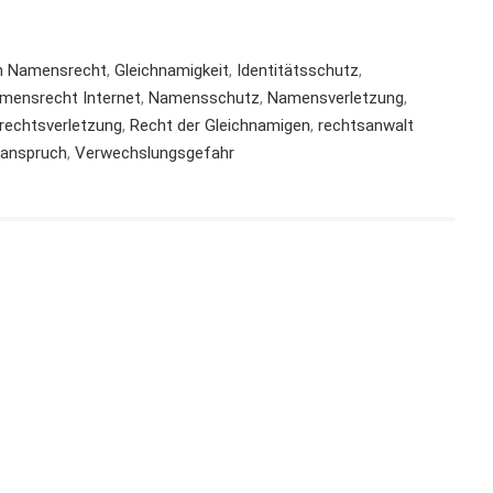
n Namensrecht
,
Gleichnamigkeit
,
Identitätsschutz
,
mensrecht Internet
,
Namensschutz
,
Namensverletzung
,
srechtsverletzung
,
Recht der Gleichnamigen
,
rechtsanwalt
sanspruch
,
Verwechslungsgefahr