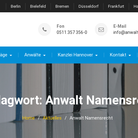
Berlin
Bielefeld
Bremen
Düsseldorf
Frankfurt
H
Fon
E-Mail
0511.357 356-0
info@anwal
räge
Anwälte
Kanzlei Hannover
Kontakt
lagwort:
Anwalt Namensr
Home
Aktuelles
Anwalt Namensrecht