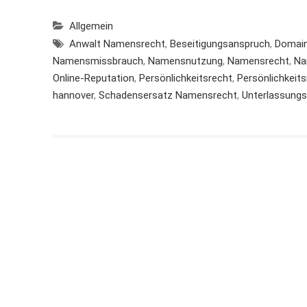
Allgemein
Anwalt Namensrecht
,
Beseitigungsanspruch
,
Domai
Namensmissbrauch
,
Namensnutzung
,
Namensrecht
,
Na
Online-Reputation
,
Persönlichkeitsrecht
,
Persönlichkeit
hannover
,
Schadensersatz Namensrecht
,
Unterlassung