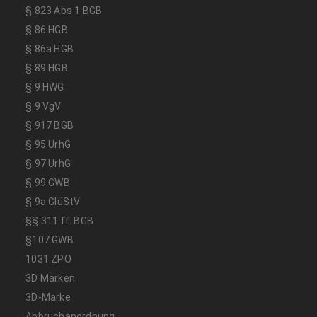
§ 823 Abs 1 BGB
§ 86 HGB
§ 86a HGB
§ 89 HGB
§ 9 HWG
§ 9 VgV
§ 917 BGB
§ 95 UrhG
§ 97 UrhG
§ 99 GWB
§ 9a GlüStV
§§ 311 ff. BGB
§107 GWB
1031 ZPO
3D Marken
3D-Marke
Abbruchanordnung