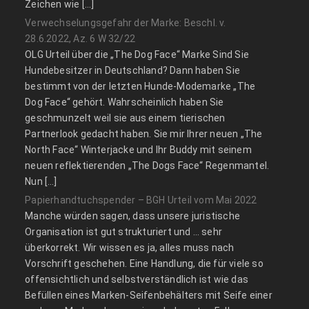
Zeichen wie […]
Verwechselungsgefahr der Marke: Beschl. v.
28.6.2022, Az. 6 W 32/22
OLG Urteil über die „The Dog Face“ Marke Sind Sie
Hundebesitzer in Deutschland? Dann haben Sie
bestimmt von der letzten Hunde-Modemarke „The
Dog Face“ gehört. Wahrscheinlich haben Sie
geschmunzelt weil sie aus einem tierischen
Partnerlook gedacht haben. Sie mir Ihrer neuen „The
North Face“ Winterjacke und Ihr Buddy mit seinem
neuen reflektierenden „The Dogs Face“ Regenmantel.
Nun […]
Papierhandtuchspender – BGH Urteil vom Mai 2022
Manche würden sagen, dass unsere juristische
Organisation ist gut strukturiert und … sehr
überkorrekt. Wir wissen es ja, alles muss nach
Vorschrift geschehen. Eine Handlung, die für viele so
offensichtlich und selbstverständlich ist wie das
Befüllen eines Marken-Seifenbehälters mit Seife einer