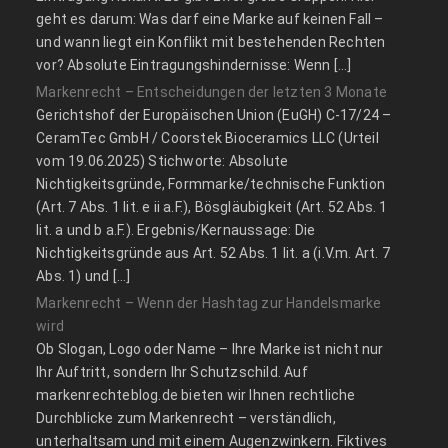
geht es darum: Was darf eine Marke auf keinen Fall –
und wann liegt ein Konflikt mit bestehenden Rechten
vor? Absolute Eintragungshindernisse: Wenn […]
Markenrecht – Entscheidungen der letzten 3 Monate
Gerichtshof der Europäischen Union (EuGH) C‑17/24 –
CeramTec GmbH / Coorstek Bioceramics LLC (Urteil
vom 19.06.2025) Stichworte: Absolute
Nichtigkeitsgründe, Formmarke/technische Funktion
(Art. 7 Abs. 1 lit. e ii a.F.), Bösgläubigkeit (Art. 52 Abs. 1
lit. a und b a.F.). Ergebnis/Kernaussage: Die
Nichtigkeitsgründe aus Art. 52 Abs. 1 lit. a (i.V.m. Art. 7
Abs. 1) und […]
Markenrecht – Wenn der Hashtag zur Handelsmarke
wird
Ob Slogan, Logo oder Name – Ihre Marke ist nicht nur
Ihr Auftritt, sondern Ihr Schutzschild. Auf
markenrechteblog.de bieten wir Ihnen rechtliche
Durchblicke zum Markenrecht – verständlich,
unterhaltsam und mit einem Augenzwinkern. Fiktives