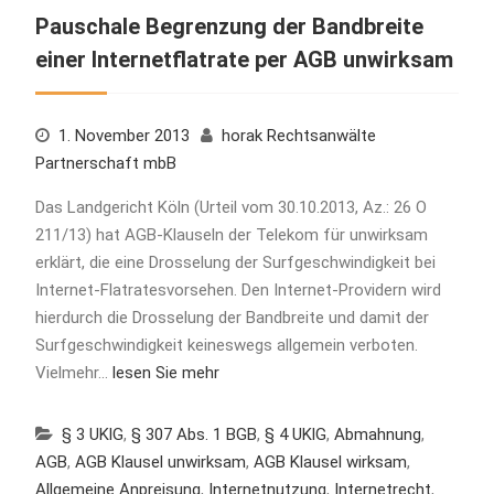
Pauschale Begrenzung der Bandbreite
einer Internetflatrate per AGB unwirksam
1. November 2013
horak Rechtsanwälte
Partnerschaft mbB
Das Landgericht Köln (Urteil vom 30.10.2013, Az.: 26 O
211/13) hat AGB-Klauseln der Telekom für unwirksam
erklärt, die eine Drosselung der Surfgeschwindigkeit bei
Internet-Flatratesvorsehen. Den Internet-Providern wird
hierdurch die Drosselung der Bandbreite und damit der
Surfgeschwindigkeit keineswegs allgemein verboten.
Vielmehr…
lesen Sie mehr
§ 3 UKlG
,
§ 307 Abs. 1 BGB
,
§ 4 UKlG
,
Abmahnung
,
AGB
,
AGB Klausel unwirksam
,
AGB Klausel wirksam
,
Allgemeine Anpreisung
,
Internetnutzung
,
Internetrecht
,