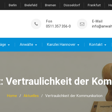
Berlin
Bielefeld
Bremen
Düsseldorf
Frankfurt
H
Fon
E-Mail
0511.357 356-0
info@anwal
räge
Anwälte
Kanzlei Hannover
Kontakt
t:
Vertraulichkeit der Ko
Home
Aktuelles
Vertraulichkeit der Kommunikation