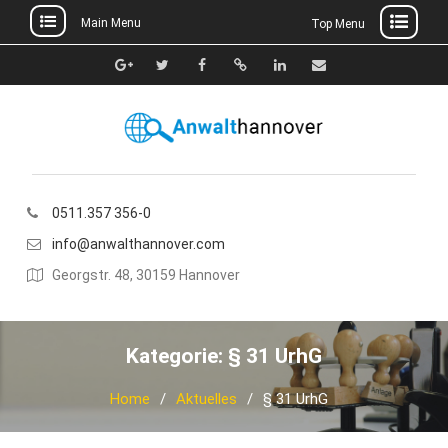
Main Menu
Top Menu
Skip
to
Google+
Twitter
Facebook
Xing
Linkedin
E-
content
Mail
0511.357 356-0
info@anwalthannover.com
Georgstr. 48, 30159 Hannover
Kategorie:
§ 31 UrhG
Home
Aktuelles
§ 31 UrhG