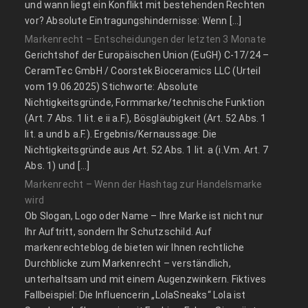
und wann liegt ein Konflikt mit bestehenden Rechten
vor? Absolute Eintragungshindernisse: Wenn […]
Markenrecht – Entscheidungen der letzten 3 Monate
Gerichtshof der Europäischen Union (EuGH) C‑17/24 –
CeramTec GmbH / Coorstek Bioceramics LLC (Urteil
vom 19.06.2025) Stichworte: Absolute
Nichtigkeitsgründe, Formmarke/technische Funktion
(Art. 7 Abs. 1 lit. e ii a.F.), Bösgläubigkeit (Art. 52 Abs. 1
lit. a und b a.F.). Ergebnis/Kernaussage: Die
Nichtigkeitsgründe aus Art. 52 Abs. 1 lit. a (i.V.m. Art. 7
Abs. 1) und […]
Markenrecht – Wenn der Hashtag zur Handelsmarke
wird
Ob Slogan, Logo oder Name – Ihre Marke ist nicht nur
Ihr Auftritt, sondern Ihr Schutzschild. Auf
markenrechteblog.de bieten wir Ihnen rechtliche
Durchblicke zum Markenrecht – verständlich,
unterhaltsam und mit einem Augenzwinkern. Fiktives
Fallbeispiel: Die Influencerin „LolaSneaks“ Lola ist