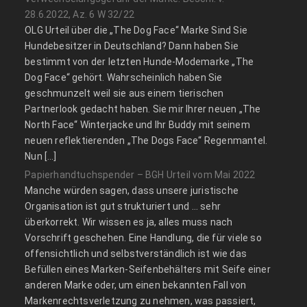
28.6.2022, Az. 6 W 32/22
OLG Urteil über die „The Dog Face“ Marke Sind Sie
Hundebesitzer in Deutschland? Dann haben Sie
bestimmt von der letzten Hunde-Modemarke „The
Dog Face“ gehört. Wahrscheinlich haben Sie
geschmunzelt weil sie aus einem tierischen
Partnerlook gedacht haben. Sie mir Ihrer neuen „The
North Face“ Winterjacke und Ihr Buddy mit seinem
neuen reflektierenden „The Dogs Face“ Regenmantel.
Nun […]
Papierhandtuchspender – BGH Urteil vom Mai 2022
Manche würden sagen, dass unsere juristische
Organisation ist gut strukturiert und … sehr
überkorrekt. Wir wissen es ja, alles muss nach
Vorschrift geschehen. Eine Handlung, die für viele so
offensichtlich und selbstverständlich ist wie das
Befüllen eines Marken-Seifenbehälters mit Seife einer
anderen Marke oder, um einen bekannten Fall von
Markenrechtsverletzung zu nehmen, was passiert,