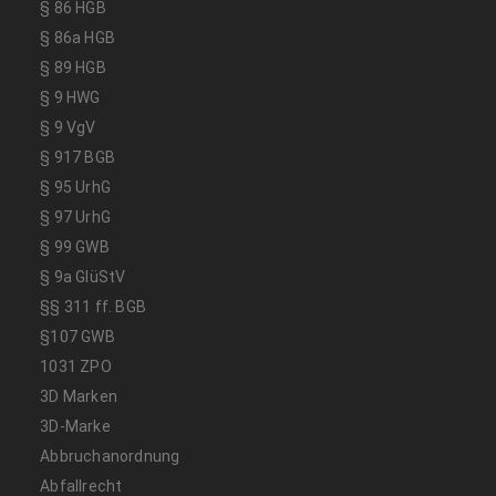
§ 86 HGB
§ 86a HGB
§ 89 HGB
§ 9 HWG
§ 9 VgV
§ 917 BGB
§ 95 UrhG
§ 97 UrhG
§ 99 GWB
§ 9a GlüStV
§§ 311 ff. BGB
§107 GWB
1031 ZPO
3D Marken
3D-Marke
Abbruchanordnung
Abfallrecht