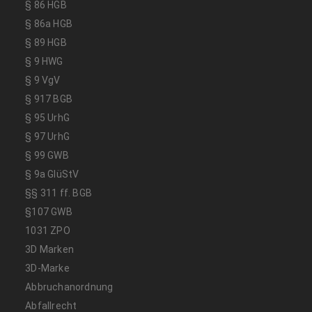
§ 86 HGB
§ 86a HGB
§ 89 HGB
§ 9 HWG
§ 9 VgV
§ 917 BGB
§ 95 UrhG
§ 97 UrhG
§ 99 GWB
§ 9a GlüStV
§§ 311 ff. BGB
§107 GWB
1031 ZPO
3D Marken
3D-Marke
Abbruchanordnung
Abfallrecht