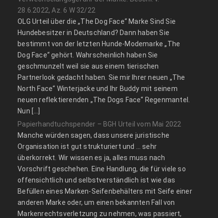
28.6.2022, Az. 6 W 32/22
OLG Urteil über die „The Dog Face“ Marke Sind Sie
Hundebesitzer in Deutschland? Dann haben Sie
bestimmt von der letzten Hunde-Modemarke „The
Dog Face“ gehört. Wahrscheinlich haben Sie
geschmunzelt weil sie aus einem tierischen
Partnerlook gedacht haben. Sie mir Ihrer neuen „The
North Face“ Winterjacke und Ihr Buddy mit seinem
neuen reflektierenden „The Dogs Face“ Regenmantel.
Nun […]
Papierhandtuchspender – BGH Urteil vom Mai 2022
Manche würden sagen, dass unsere juristische
Organisation ist gut strukturiert und … sehr
überkorrekt. Wir wissen es ja, alles muss nach
Vorschrift geschehen. Eine Handlung, die für viele so
offensichtlich und selbstverständlich ist wie das
Befüllen eines Marken-Seifenbehälters mit Seife einer
anderen Marke oder, um einen bekannten Fall von
Markenrechtsverletzung zu nehmen, was passiert,