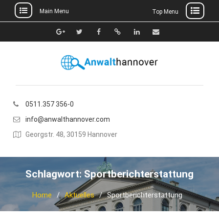
Main Menu
Top Menu
Skip
to
Google+
Twitter
Facebook
Xing
Linkedin
E-
content
Mail
0511.357 356-0
info@anwalthannover.com
Georgstr. 48, 30159 Hannover
Schlagwort:
Sportberichterstattung
Home
Aktuelles
Sportberichterstattung