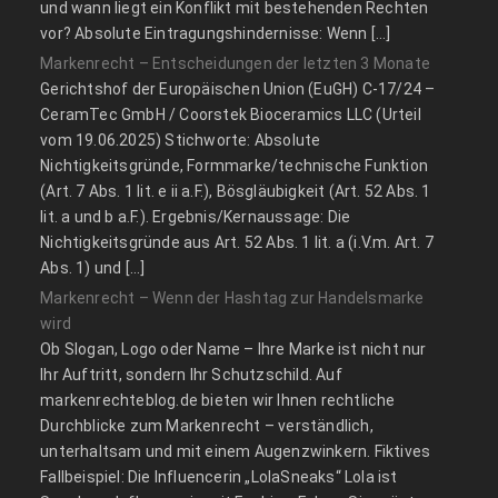
und wann liegt ein Konflikt mit bestehenden Rechten
vor? Absolute Eintragungshindernisse: Wenn […]
Markenrecht – Entscheidungen der letzten 3 Monate
Gerichtshof der Europäischen Union (EuGH) C‑17/24 –
CeramTec GmbH / Coorstek Bioceramics LLC (Urteil
vom 19.06.2025) Stichworte: Absolute
Nichtigkeitsgründe, Formmarke/technische Funktion
(Art. 7 Abs. 1 lit. e ii a.F.), Bösgläubigkeit (Art. 52 Abs. 1
lit. a und b a.F.). Ergebnis/Kernaussage: Die
Nichtigkeitsgründe aus Art. 52 Abs. 1 lit. a (i.V.m. Art. 7
Abs. 1) und […]
Markenrecht – Wenn der Hashtag zur Handelsmarke
wird
Ob Slogan, Logo oder Name – Ihre Marke ist nicht nur
Ihr Auftritt, sondern Ihr Schutzschild. Auf
markenrechteblog.de bieten wir Ihnen rechtliche
Durchblicke zum Markenrecht – verständlich,
unterhaltsam und mit einem Augenzwinkern. Fiktives
Fallbeispiel: Die Influencerin „LolaSneaks“ Lola ist