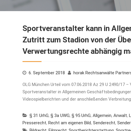
Sportveranstalter kann in All
Zutritt zum Stadion von der Üb
Verwertungsrechte abhängig 
6. September 2018
horak Rechtsanwälte Partne
OLG München Urteil vom 07.06.2018 Az 29 U 2490/17 – V
Sportveranstalter in Allgemeinen Geschäftsbedingung
Videospielberichten und der anschließenden Verbreitu
§ 31 UrhG
,
§ 3a UWG
,
§ 95 UrhG
,
Allgemein
,
Anwalt
,
Presserecht
,
Recht am eigenen Bild
,
Senderecht
,
Sender
Bildrecht
,
Filmrecht
,
Sportberichterstattung
,
Sportre