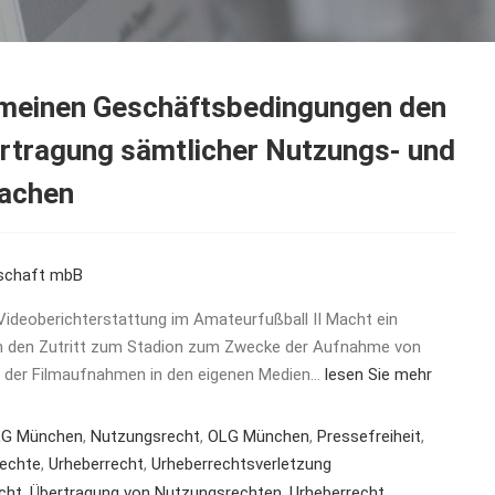
gemeinen Geschäftsbedingungen den
ertragung sämtlicher Nutzungs- und
machen
rschaft mbB
ideoberichterstattung im Amateurfußball II Macht ein
en den Zutritt zum Stadion zum Zwecke der Aufnahme von
ng der Filmaufnahmen in den eigenen Medien…
lesen Sie mehr
LG München
,
Nutzungsrecht
,
OLG München
,
Pressefreiheit
,
echte
,
Urheberrecht
,
Urheberrechtsverletzung
cht
,
Übertragung von Nutzungsrechten
,
Urheberrecht
,