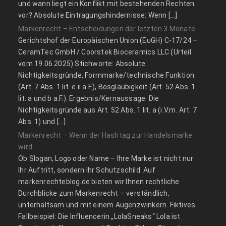
und wann liegt ein Konflikt mit bestehenden Rechten
vor? Absolute Eintragungshindernisse: Wenn […]
Markenrecht – Entscheidungen der letzten 3 Monate
Gerichtshof der Europäischen Union (EuGH) C‑17/24 –
CeramTec GmbH / Coorstek Bioceramics LLC (Urteil
vom 19.06.2025) Stichworte: Absolute
Nichtigkeitsgründe, Formmarke/technische Funktion
(Art. 7 Abs. 1 lit. e ii a.F.), Bösgläubigkeit (Art. 52 Abs. 1
lit. a und b a.F.). Ergebnis/Kernaussage: Die
Nichtigkeitsgründe aus Art. 52 Abs. 1 lit. a (i.V.m. Art. 7
Abs. 1) und […]
Markenrecht – Wenn der Hashtag zur Handelsmarke
wird
Ob Slogan, Logo oder Name – Ihre Marke ist nicht nur
Ihr Auftritt, sondern Ihr Schutzschild. Auf
markenrechteblog.de bieten wir Ihnen rechtliche
Durchblicke zum Markenrecht – verständlich,
unterhaltsam und mit einem Augenzwinkern. Fiktives
Fallbeispiel: Die Influencerin „LolaSneaks“ Lola ist