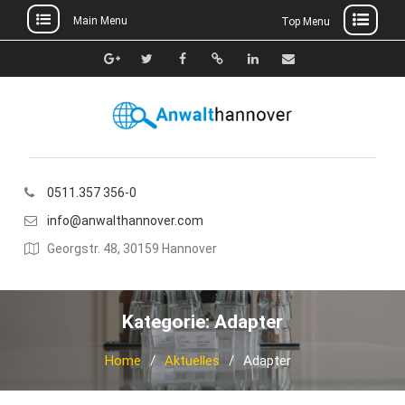
Main Menu
Top Menu
Skip
to
Google+
Twitter
Facebook
Xing
Linkedin
E-
content
Mail
0511.357 356-0
info@anwalthannover.com
Georgstr. 48, 30159 Hannover
Kategorie:
Adapter
Home
Aktuelles
Adapter