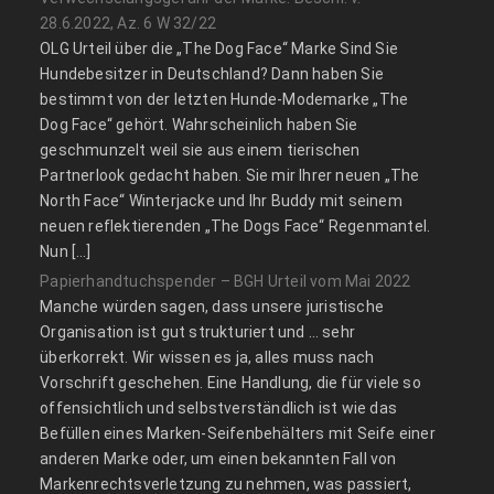
28.6.2022, Az. 6 W 32/22
OLG Urteil über die „The Dog Face“ Marke Sind Sie
Hundebesitzer in Deutschland? Dann haben Sie
bestimmt von der letzten Hunde-Modemarke „The
Dog Face“ gehört. Wahrscheinlich haben Sie
geschmunzelt weil sie aus einem tierischen
Partnerlook gedacht haben. Sie mir Ihrer neuen „The
North Face“ Winterjacke und Ihr Buddy mit seinem
neuen reflektierenden „The Dogs Face“ Regenmantel.
Nun […]
Papierhandtuchspender – BGH Urteil vom Mai 2022
Manche würden sagen, dass unsere juristische
Organisation ist gut strukturiert und … sehr
überkorrekt. Wir wissen es ja, alles muss nach
Vorschrift geschehen. Eine Handlung, die für viele so
offensichtlich und selbstverständlich ist wie das
Befüllen eines Marken-Seifenbehälters mit Seife einer
anderen Marke oder, um einen bekannten Fall von
Markenrechtsverletzung zu nehmen, was passiert,