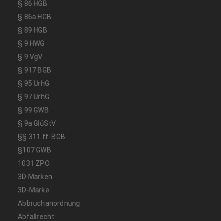
§ 86 HGB
§ 86a HGB
§ 89 HGB
§ 9 HWG
§ 9 VgV
§ 917 BGB
§ 95 UrhG
§ 97 UrhG
§ 99 GWB
§ 9a GlüStV
§§ 311 ff. BGB
§107 GWB
1031 ZPO
3D Marken
3D-Marke
Abbruchanordnung
Abfallrecht