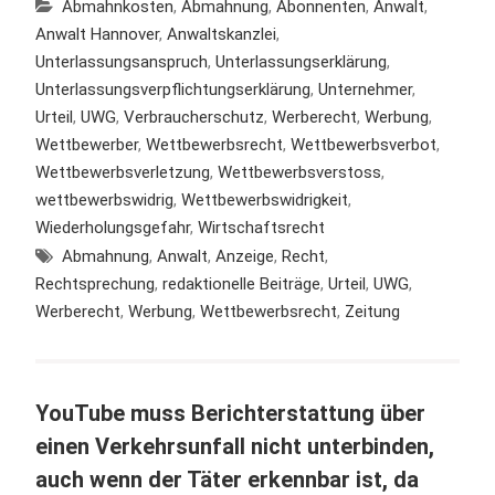
Abmahnkosten
,
Abmahnung
,
Abonnenten
,
Anwalt
,
Anwalt Hannover
,
Anwaltskanzlei
,
Unterlassungsanspruch
,
Unterlassungserklärung
,
Unterlassungsverpflichtungserklärung
,
Unternehmer
,
Urteil
,
UWG
,
Verbraucherschutz
,
Werberecht
,
Werbung
,
Wettbewerber
,
Wettbewerbsrecht
,
Wettbewerbsverbot
,
Wettbewerbsverletzung
,
Wettbewerbsverstoss
,
wettbewerbswidrig
,
Wettbewerbswidrigkeit
,
Wiederholungsgefahr
,
Wirtschaftsrecht
Abmahnung
,
Anwalt
,
Anzeige
,
Recht
,
Rechtsprechung
,
redaktionelle Beiträge
,
Urteil
,
UWG
,
Werberecht
,
Werbung
,
Wettbewerbsrecht
,
Zeitung
YouTube muss Berichterstattung über
einen Verkehrsunfall nicht unterbinden,
auch wenn der Täter erkennbar ist, da