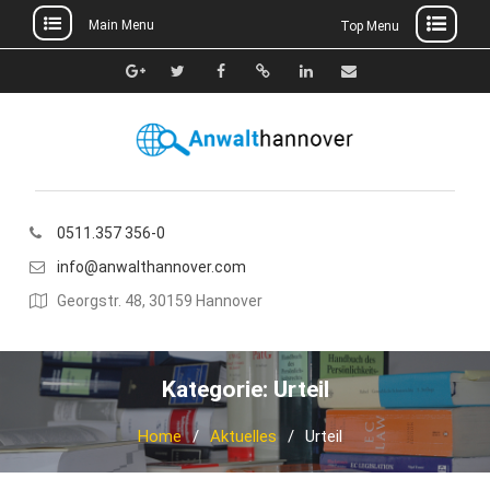
Main Menu
Top Menu
Skip
to
Google+
Twitter
Facebook
Xing
Linkedin
E-
content
Mail
0511.357 356-0
info@anwalthannover.com
Georgstr. 48, 30159 Hannover
Kategorie:
Urteil
Home
Aktuelles
Urteil