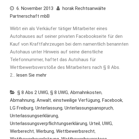
6. November 2013
horak Rechtsanwälte
Partnerschaft mbB
Wirbt ein als Verkäufer tätiger Mitarbeiter eines
Autohauses auf seiner privaten Facebookseite für den
Kauf von Kraftfahrzeugen bei dem namentlich benannten
Autohaus unter Hinweis auf seine dienstliche
Telefonnummer, haftet das Autohaus für
Wettbewerbsverstöße des Mitarbeiters nach § 8 Abs.
2…
lesen Sie mehr
§ 8 Abs 2 UWG
,
§ 8 UWG
,
Abmahnkosten
,
Abmahnung
,
Anwalt
,
einstweilige Verfügung
,
Facebook
,
LG Freiburg
,
Unterlassung
,
Unterlassungsanspruch
,
Unterlassungserklärung
,
Unterlassungsverpflichtungserklärung
,
Urteil
,
UWG
,
Werberecht
,
Werbung
,
Wettbewerbsrecht
,
Wettbewerbsverletzung
,
Wettbewerbsverstoss
,