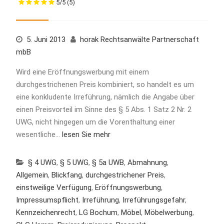
5/5
(5)
5. Juni 2013
horak Rechtsanwälte Partnerschaft
mbB
Wird eine Eröffnungswerbung mit einem
durchgestrichenen Preis kombiniert, so handelt es um
eine konkludente Irreführung, nämlich die Angabe über
einen Preisvorteil im Sinne des § 5 Abs. 1 Satz 2 Nr. 2
UWG, nicht hingegen um die Vorenthaltung einer
wesentliche…
lesen Sie mehr
§ 4 UWG
,
§ 5 UWG
,
§ 5a UWB
,
Abmahnung
,
Allgemein
,
Blickfang
,
durchgestrichener Preis
,
einstweilige Verfügung
,
Eröffnungswerbung
,
Impressumspflicht
,
Irreführung
,
Irreführungsgefahr
,
Kennzeichenrecht
,
LG Bochum
,
Möbel
,
Möbelwerbung
,