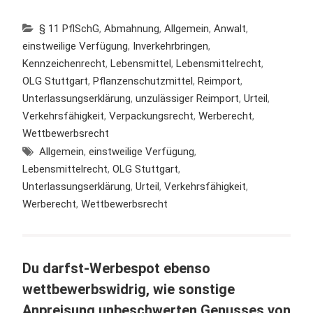
§ 11 PflSchG
,
Abmahnung
,
Allgemein
,
Anwalt
,
einstweilige Verfügung
,
Inverkehrbringen
,
Kennzeichenrecht
,
Lebensmittel
,
Lebensmittelrecht
,
OLG Stuttgart
,
Pflanzenschutzmittel
,
Reimport
,
Unterlassungserklärung
,
unzulässiger Reimport
,
Urteil
,
Verkehrsfähigkeit
,
Verpackungsrecht
,
Werberecht
,
Wettbewerbsrecht
Allgemein
,
einstweilige Verfügung
,
Lebensmittelrecht
,
OLG Stuttgart
,
Unterlassungserklärung
,
Urteil
,
Verkehrsfähigkeit
,
Werberecht
,
Wettbewerbsrecht
Du darfst-Werbespot ebenso
wettbewerbswidrig, wie sonstige
Anpreisung unbeschwerten Genusses von