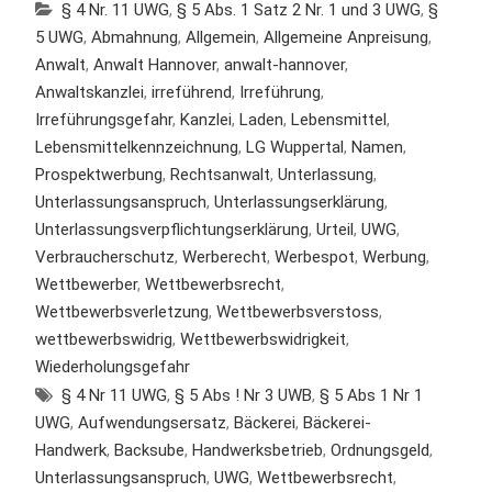
§ 4 Nr. 11 UWG
,
§ 5 Abs. 1 Satz 2 Nr. 1 und 3 UWG
,
§
5 UWG
,
Abmahnung
,
Allgemein
,
Allgemeine Anpreisung
,
Anwalt
,
Anwalt Hannover
,
anwalt-hannover
,
Anwaltskanzlei
,
irreführend
,
Irreführung
,
Irreführungsgefahr
,
Kanzlei
,
Laden
,
Lebensmittel
,
Lebensmittelkennzeichnung
,
LG Wuppertal
,
Namen
,
Prospektwerbung
,
Rechtsanwalt
,
Unterlassung
,
Unterlassungsanspruch
,
Unterlassungserklärung
,
Unterlassungsverpflichtungserklärung
,
Urteil
,
UWG
,
Verbraucherschutz
,
Werberecht
,
Werbespot
,
Werbung
,
Wettbewerber
,
Wettbewerbsrecht
,
Wettbewerbsverletzung
,
Wettbewerbsverstoss
,
wettbewerbswidrig
,
Wettbewerbswidrigkeit
,
Wiederholungsgefahr
§ 4 Nr 11 UWG
,
§ 5 Abs ! Nr 3 UWB
,
§ 5 Abs 1 Nr 1
UWG
,
Aufwendungsersatz
,
Bäckerei
,
Bäckerei-
Handwerk
,
Backsube
,
Handwerksbetrieb
,
Ordnungsgeld
,
Unterlassungsanspruch
,
UWG
,
Wettbewerbsrecht
,