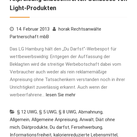
Light-Produkten
14. Februar 2013
horak Rechtsanwälte
Partnerschaft mbB
Das LG Hamburg hält den „Du Darfst“-Werbespot für
wettbewerbswidrig: Entgegen der Auffassung der
Beklagten wird die streitige Werbebotschaft dabei vom
Verbraucher auch weder als rein reklamemäßige
Anpreisung ohne Tatsachenkern verstanden noch in ihrer
Unrichtigkeit zuverlässig erkannt. Auch wenn der
werbeerfahrene…
lesen Sie mehr
§ 12 UWG
,
§ 5 UWG
,
§ 8 UWG
,
Abmahnung
,
Allgemein
,
Allgemeine Anpreisung
,
Anwalt
,
Diät ohne
mich
,
Diätprodukte
,
Du darfst
,
Fersehwerbung
,
Informationsfreiheit
,
kalorienreduzierte Lebensmittel
,