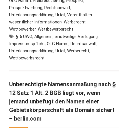
OLG Hamm
,
Preisreduzierung
,
Prospekt
,
Prospektwerbung
,
Rechtsanwalt
,
Unterlassungserklärung
,
Urteil
,
Vorenthalten
wesentlicher Informationen
,
Werberecht
,
Wettbewerber
,
Wettbewerbsrecht
§ 5 UWG
,
Allgemein
,
einstweilige Verfügung
,
Impressumspflicht
,
OLG Hamm
,
Rechtsanwalt
,
Unterlassungserklärung
,
Urteil
,
Werberecht
,
Wettbewerbsrecht
Unberechtigte Namensanmaßung nach §
12 Satz 1 Alt. 2 BGB liegt vor, wenn
jemand unbefugt den Namen einer
Gebietskörperschaft als Domain sichert
– berlin.com