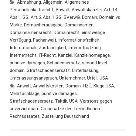
Abmahnung
,
Allgemein
,
Allgemeines
Persöhnlichkeitsrecht
,
Anwalt
,
Anwaltskanzlei
,
Art. 14
Abs 1 GG
,
Art. 2 Abs 1 GG
,
BVerwG
,
Domain
,
Domain vs
Marke
,
Domainherausgabe
,
Domainnamen
,
Domainnamensrecht
,
Domainrecht
,
einstweilige
Verfügung
,
Fachanwalt
,
Informationsfreiheit
,
Internationale Zuständigkeit
,
Internetnutzung
,
Internetrecht
,
IT-Recht
,
Kanzlei
,
Kanzleihomepage
,
punitive damages
,
Schadensersatz
,
second level
domain
,
Strafschadensersatz
,
Unterlassung
,
Unterlassungsanspruch
,
Unternehmer
,
Urteil
,
USA
Anwalt
,
Anwaltskosten
,
Domain
,
HZÜ
,
Klage USA
,
Mehrfachklage
,
punitive damages
,
Strafschadensersatz
,
Taktik
,
USA
,
Verstoss gegen
unverzichtbare Grundsätze des freiheitlichen
Rechtsstaates
,
Zustellung Deutschland