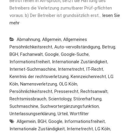
Betroffenen in An-spruch, setzt die Haftung des
Betreibers die Verletzung zumutbarer Prüf-pflichten
voraus. b) Der Betreiber ist grundsätzlich erst…
lesen Sie
mehr
Abmahnung
,
Allgemein
,
Allgemeines
Persöhnlichkeitsrecht
,
Auto-vervollständigung
,
Betrug
,
BGH
,
Fachanwalt
,
Google
,
Google-Suche
,
Informationsfreiheit
,
Internationale Zuständigkeit
,
Internet-Suchmaschine
,
Internetrecht
,
IT-Recht
,
Kenntnis der rechtsverletzung
,
Kennzeichenrecht
,
LG
Köln
,
Namensverletzung
,
OLG Köln
,
Persöhnlichkeitsrecht
,
Presserecht
,
Rechtsanwalt
,
Rechtsmissbrauch
,
Scientology
,
Störerhaftung
,
Suchmaschine
,
Suchwortergänzungsfunktion
,
Unterlassungserklärung
,
Urteil
,
Wortfilter
Allgemein
,
BGH
,
Google
,
Informationsfreiheit
,
Internationale Zuständigkeit
,
Internetrecht
,
LG Köln
,