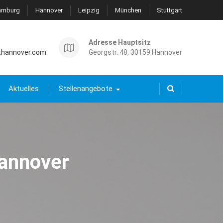
amburg
Hannover
Leipzig
München
Stuttgart
Adresse Hauptsitz
thannover.com
Georgstr. 48, 30159 Hannover
Aktuelles
Stellenangebote
Hannover