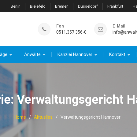
Berlin
Bielefeld
Bremen
Düsseldorf
Frankfurt
H
Fon
E-Mail
0511.357 356-0
info@anwal
räge
Anwälte
Kanzlei Hannover
Kontakt
ie:
Verwaltungsgericht 
Home
Aktuelles
Verwaltungsgericht Hannover