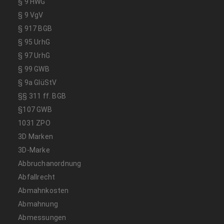
§ 9 HWG
§ 9 VgV
§ 917 BGB
§ 95 UrhG
§ 97 UrhG
§ 99 GWB
§ 9a GlüStV
§§ 311 ff. BGB
§107 GWB
1031 ZPO
3D Marken
3D-Marke
Abbruchanordnung
Abfallrecht
Abmahnkosten
Abmahnung
Abmessungen