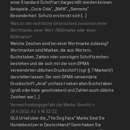
einer Standard-Schriftart dargestellt werden können.
Beispiele: „Coca-Cola“, „BMW“, „Siemens“.
Besonderheit: Schutz erstreckt sich […]
Was ist der rechtliche Unterschied zwischen einer
Wortmarke, einer Wort-/Bildmarke oder einer
Bildmarke?
Welche Zeichen sind bei einer Wortmarke zulässig?
Wortmarken sind Marken, die aus Wörtern,
Buchstaben, Zahlen oder sonstigen Schriftzeichen
bestehen und die sich mit der vom DPMA
verwendeten üblichen Druckschrift (vgl. § 7 MarkenV)
darstellen lassen. Die vom DPMA verwendete
Druckschrift „Arial“ umfasst neben allen Buchstaben
(groß oder klein geschrieben) und Zahlen auch übliche
Zeichen wie […]
Verwechselungsgefahr der Marke: Beschl. v.
28.6.2022, Az. 6 W 32/22
OLG Urteil über die „The Dog Face“ Marke Sind Sie
Hundebesitzer in Deutschland? Dann haben Sie