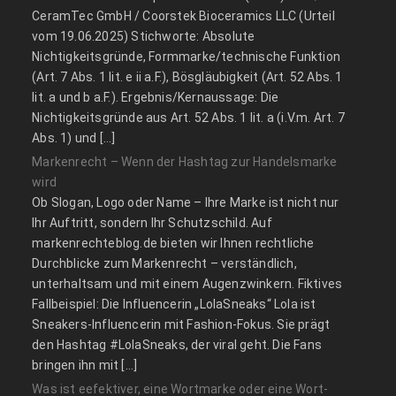
CeramTec GmbH / Coorstek Bioceramics LLC (Urteil
vom 19.06.2025) Stichworte: Absolute
Nichtigkeitsgründe, Formmarke/technische Funktion
(Art. 7 Abs. 1 lit. e ii a.F.), Bösgläubigkeit (Art. 52 Abs. 1
lit. a und b a.F.). Ergebnis/Kernaussage: Die
Nichtigkeitsgründe aus Art. 52 Abs. 1 lit. a (i.V.m. Art. 7
Abs. 1) und […]
Markenrecht – Wenn der Hashtag zur Handelsmarke
wird
Ob Slogan, Logo oder Name – Ihre Marke ist nicht nur
Ihr Auftritt, sondern Ihr Schutzschild. Auf
markenrechteblog.de bieten wir Ihnen rechtliche
Durchblicke zum Markenrecht – verständlich,
unterhaltsam und mit einem Augenzwinkern. Fiktives
Fallbeispiel: Die Influencerin „LolaSneaks“ Lola ist
Sneakers-Influencerin mit Fashion-Fokus. Sie prägt
den Hashtag #LolaSneaks, der viral geht. Die Fans
bringen ihn mit […]
Was ist eefektiver, eine Wortmarke oder eine Wort-