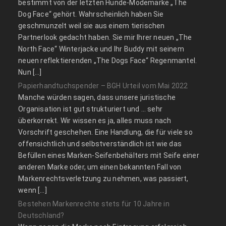
bestimmt von der letzten Hunde-Modemarke „The
Dog Face“ gehört. Wahrscheinlich haben Sie
geschmunzelt weil sie aus einem tierischen
Partnerlook gedacht haben. Sie mir Ihrer neuen „The
North Face“ Winterjacke und Ihr Buddy mit seinem
neuen reflektierenden „The Dogs Face“ Regenmantel.
Nun […]
Papierhandtuchspender – BGH Urteil vom Mai 2022
Manche würden sagen, dass unsere juristische
Organisation ist gut strukturiert und … sehr
überkorrekt. Wir wissen es ja, alles muss nach
Vorschrift geschehen. Eine Handlung, die für viele so
offensichtlich und selbstverständlich ist wie das
Befüllen eines Marken-Seifenbehälters mit Seife einer
anderen Marke oder, um einen bekannten Fall von
Markenrechtsverletzung zu nehmen, was passiert,
wenn […]
Bestehen Markenrechte stets für 10 Jahre in
Deutschland?