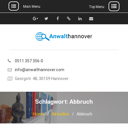
Main Menu
Top Menu
Skip
to
Google+
Twitter
Facebook
Xing
Linkedin
E-
content
Mail
0511.357 356-0
info@anwalthannover.com
Georgstr. 48, 30159 Hannover
Schlagwort:
Abbruch
Home
Aktuelles
Abbruch