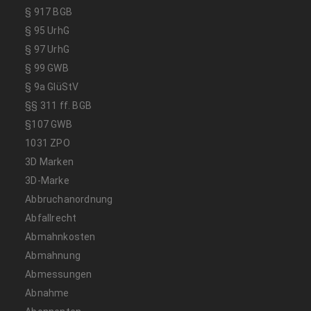
§ 917 BGB
§ 95 UrhG
§ 97 UrhG
§ 99 GWB
§ 9a GlüStV
§§ 311 ff. BGB
§107 GWB
1031 ZPO
3D Marken
3D-Marke
Abbruchanordnung
Abfallrecht
Abmahnkosten
Abmahnung
Abmessungen
Abnahme