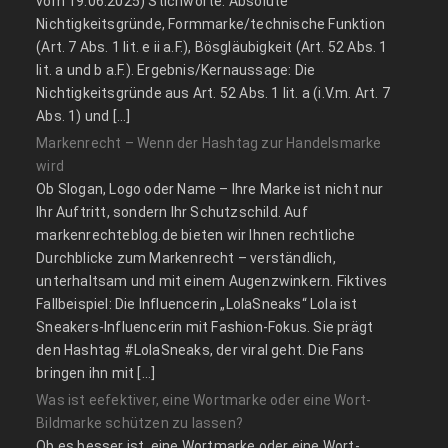
vom 19.06.2025) Stichworte: Absolute
Nichtigkeitsgründe, Formmarke/technische Funktion
(Art. 7 Abs. 1 lit. e ii a.F.), Bösgläubigkeit (Art. 52 Abs. 1
lit. a und b a.F.). Ergebnis/Kernaussage: Die
Nichtigkeitsgründe aus Art. 52 Abs. 1 lit. a (i.V.m. Art. 7
Abs. 1) und […]
Markenrecht – Wenn der Hashtag zur Handelsmarke
wird
Ob Slogan, Logo oder Name – Ihre Marke ist nicht nur
Ihr Auftritt, sondern Ihr Schutzschild. Auf
markenrechteblog.de bieten wir Ihnen rechtliche
Durchblicke zum Markenrecht – verständlich,
unterhaltsam und mit einem Augenzwinkern. Fiktives
Fallbeispiel: Die Influencerin „LolaSneaks“ Lola ist
Sneakers-Influencerin mit Fashion-Fokus. Sie prägt
den Hashtag #LolaSneaks, der viral geht. Die Fans
bringen ihn mit […]
Was ist eefektiver, eine Wortmarke oder eine Wort-
Bildmarke schützen zu lassen?
Ob es besser ist, eine Wortmarke oder eine Wort-