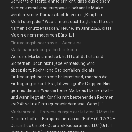
Serviette kritzelte, ahnte er nicht, dass aus diesem
Namen einmal eine europaweit bekannte Marke
werden würde. Damals dachte er nur: „Klingt gut.
Merkt sich jeder.“ Was er nicht dachte: „Ich sollte den
Namen schützen lassen.“ Heute, im Jahr 2026, sitzt
Max in einem modernen Büro, […]
Eintragungshindernisse – Wenn eine
Markenanmeldung scheitern kann
Wer eine Marke anmeldet, hofft auf Schutz und
Sicherheit. Doch nicht jede Anmeldung wird
akzeptiert. Rechtliche Stolperfallen, die als
Eintragungshindernisse bekannt sind, machen die
Eintragung riskant. Es gibt zwei große Gruppen: Hier
geht es darum: Was darf eine Marke auf keinen Fall –
und wann liegt ein Konflikt mit bestehenden Rechten
vor? Absolute Eintragungshindernisse: Wenn […]
Markenrecht – Entscheidungen der letzten 3 Monate
Gerichtshof der Europäischen Union (EuGH) C‑17/24 –
CeramTec GmbH / Coorstek Bioceramics LLC (Urteil