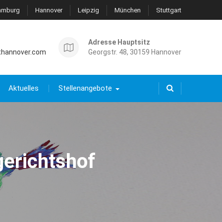
amburg
Hannover
Leipzig
München
Stuttgart
Adresse Hauptsitz
thannover.com
Georgstr. 48, 30159 Hannover
Aktuelles
Stellenangebote
gerichtshof