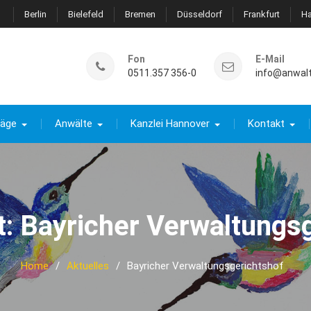
Berlin
Bielefeld
Bremen
Düsseldorf
Frankfurt
H
Fon
E-Mail
0511.357 356-0
info@anwal
räge
Anwälte
Kanzlei Hannover
Kontakt
t:
Bayricher Verwaltungs
Home
Aktuelles
Bayricher Verwaltungsgerichtshof