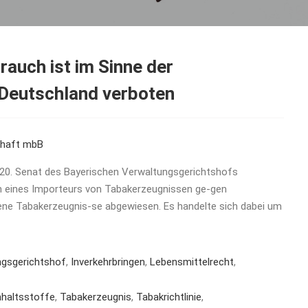
auch ist im Sinne der
n Deutschland verboten
chaft mbB
 20. Senat des Bayerischen Verwaltungsgerichtshofs
en eines Importeurs von Tabakerzeugnissen ge-gen
ene Tabakerzeugnis-se abgewiesen. Es handelte sich dabei um
ngsgerichtshof
,
Inverkehrbringen
,
Lebensmittelrecht
,
nhaltsstoffe
,
Tabakerzeugnis
,
Tabakrichtlinie
,