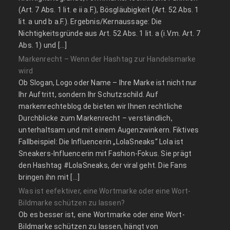
(Art. 7 Abs. 1 lit. e ii a.F.), Bösgläubigkeit (Art. 52 Abs. 1
lit. a und b a.F.). Ergebnis/Kernaussage: Die
Nichtigkeitsgründe aus Art. 52 Abs. 1 lit. a (i.V.m. Art. 7
Abs. 1) und […]
Markenrecht – Wenn der Hashtag zur Handelsmarke
wird
Ob Slogan, Logo oder Name – Ihre Marke ist nicht nur
Ihr Auftritt, sondern Ihr Schutzschild. Auf
markenrechteblog.de bieten wir Ihnen rechtliche
Durchblicke zum Markenrecht – verständlich,
unterhaltsam und mit einem Augenzwinkern. Fiktives
Fallbeispiel: Die Influencerin „LolaSneaks“ Lola ist
Sneakers-Influencerin mit Fashion-Fokus. Sie prägt
den Hashtag #LolaSneaks, der viral geht. Die Fans
bringen ihn mit […]
Was ist eefektiver, eine Wortmarke oder eine Wort-
Bildmarke schützen zu lassen?
Ob es besser ist, eine Wortmarke oder eine Wort-
Bildmarke schützen zu lassen, hängt von