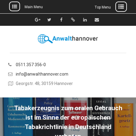
Main Menu
Top Menu
Skip
to
Google+
Twitter
Facebook
Xing
Linkedin
E-
content
Mail
0511.357 356-0
info@anwalthannover.com
Georgstr. 48, 30159 Hannover
Tabakerzeugnis zum oralen Gebrauch
ist im Sinne der europäischen
Tabakrichtlinie in Deutschland