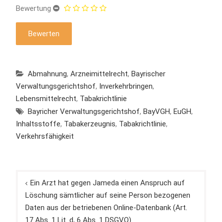
Bewertung
Abmahnung
,
Arzneimittelrecht
,
Bayrischer
Verwaltungsgerichtshof
,
Inverkehrbringen
,
Lebensmittelrecht
,
Tabakrichtlinie
Bayricher Verwaltungsgerichtshof
,
BayVGH
,
EuGH
,
Inhaltsstoffe
,
Tabakerzeugnis
,
Tabakrichtlinie
,
Verkehrsfähigkeit
Beitragsnavigation
Ein Arzt hat gegen Jameda einen Anspruch auf
Löschung sämtlicher auf seine Person bezogenen
Daten aus der betriebenen Online-Datenbank (Art.
17 Abs. 1 Lit. d, 6 Abs. 1 DSGVO)