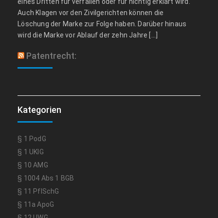
eines Dritten für verfallen oder für nichtig erklärt wird.
Auch Klagen vor den Zivilgerichten können die
Löschung der Marke zur Folge haben. Darüber hinaus
wird die Marke vor Ablauf der zehn Jahre […]
Patentrecht:
Kategorien
§ 1 PodG
§ 1 UKlG
§ 10 AMG
§ 1004 Abs 1 BGB
§ 11 PflSchG
§ 11a ApoG
§ 12 UWG