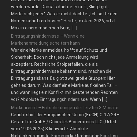
werden würde. Damals dachte er nur: „Klingt gut.
Merkt sich jeder.“ Was er nicht dachte: „Ich sollte den
Namen schützen lassen.“ Heute, im Jahr 2026, sitzt
Max in einem modernen Büro, […]
Eintragungshindernisse – Wenn eine
Markenanmeldung scheitern kann
Wer eine Marke anmeldet, hofft auf Schutz und
Sicherheit. Doch nicht jede Anmeldung wird
akzeptiert. Rechtliche Stolperfallen, die als
Eintragungshindernisse bekannt sind, machen die
Eintragung riskant. Es gibt zwei große Gruppen: Hier
geht es darum: Was darf eine Marke auf keinen Fall –
und wann liegt ein Konflikt mit bestehenden Rechten
vor? Absolute Eintragungshindernisse: Wenn […]
Markenrecht – Entscheidungen der letzten 3 Monate
Gerichtshof der Europäischen Union (EuGH) C‑17/24 –
CeramTec GmbH / Coorstek Bioceramics LLC (Urteil
vom 19.06.2025) Stichworte: Absolute
Nichtigkeitsgründe, Formmarke/technische Funktion