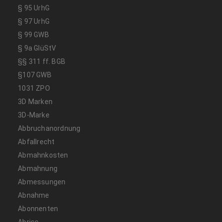
§ 95 UrhG
§ 97 UrhG
§ 99 GWB
§ 9a GlüStV
§§ 311 ff. BGB
§107 GWB
1031 ZPO
3D Marken
3D-Marke
Abbruchanordnung
Abfallrecht
Abmahnkosten
Abmahnung
Abmessungen
Abnahme
Abonnenten
Abriss