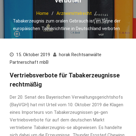
verboten
Home
Arzneimittelrecht
Tabakerzeugnis zum oralen Gebrauch ist im Sinne der
europäischen Tabakrichtlinie in Deutschland verboten
15. Oktober 2019
horak Rechtsanwälte
Partnerschaft mbB
Vertriebsverbote für Tabakerzeugnisse
rechtmäßig
Der 20. Senat des Bayerischen Verwaltungsgerichtshofs
(BayVGH) hat mit Urteil vom 10. Oktober 2019 die Klagen
eines Importeurs von Tabakerzeugnissen ge-gen
Vertriebsverbote für auf dem deutschen Markt
vertriebene Tabakerzeugnis-se abgewiesen. Es handelte
sich dabei um die Erzeugnisse „Thunder Frosted Chewing