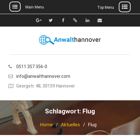
Main Menu
Top Menu
Skip
to
Google+
Twitter
Facebook
Xing
Linkedin
E-
content
Mail
0511.357 356-0
info@anwalthannover.com
Georgstr. 48, 30159 Hannover
Schlagwort:
Flug
Home
Aktuelles
Flug