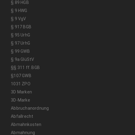
§ 89 HGB
§ 9 HWG
§ 9 VgV
§ 917 BGB
§ 95 UrhG
§ 97 UrhG
§ 99 GWB
§ 9a GlüStV
§§ 311 ff. BGB
§107 GWB
1031 ZPO
3D Marken
3D-Marke
Abbruchanordnung
Abfallrecht
Abmahnkosten
Abmahnung