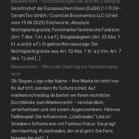
Markenrecht – Entscheidungen der letzten 3 Monate
Gerichtshof der Europäischen Union (EuGH) C‑17/24 –
CeramTec GmbH / Coorstek Bioceramics LLC (Urteil
vom 19.06.2025) Stichworte: Absolute
Nichtigkeitsgründe, Formmarke/technische Funktion
(Art. 7 Abs. 1 lit. e ii a.F.), Bösgläubigkeit (Art. 52 Abs. 1
lit. a und b a.F.). Ergebnis/Kernaussage: Die
Nichtigkeitsgründe aus Art. 52 Abs. 1 lit. a (i.V.m. Art. 7
Abs. 1) und […]
Markenrecht – Wenn der Hashtag zur Handelsmarke
wird
Ob Slogan, Logo oder Name – Ihre Marke ist nicht nur
Ihr Auftritt, sondern Ihr Schutzschild. Auf
markenrechteblog.de bieten wir Ihnen rechtliche
Durchblicke zum Markenrecht – verständlich,
unterhaltsam und mit einem Augenzwinkern. Fiktives
Fallbeispiel: Die Influencerin „LolaSneaks“ Lola ist
Sneakers-Influencerin mit Fashion-Fokus. Sie prägt
den Hashtag #LolaSneaks, der viral geht. Die Fans
bringen ihn mit […]