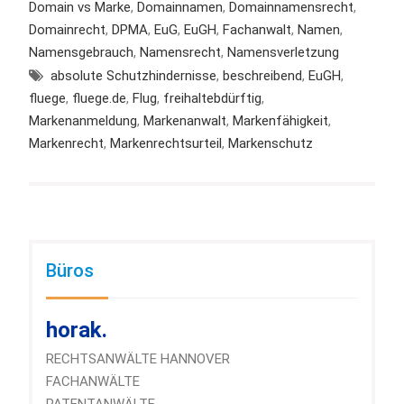
Domain vs Marke
,
Domainnamen
,
Domainnamensrecht
,
Domainrecht
,
DPMA
,
EuG
,
EuGH
,
Fachanwalt
,
Namen
,
Namensgebrauch
,
Namensrecht
,
Namensverletzung
absolute Schutzhindernisse
,
beschreibend
,
EuGH
,
fluege
,
fluege.de
,
Flug
,
freihaltebdürftig
,
Markenanmeldung
,
Markenanwalt
,
Markenfähigkeit
,
Markenrecht
,
Markenrechtsurteil
,
Markenschutz
Büros
horak.
RECHTSANWÄLTE HANNOVER
FACHANWÄLTE
PATENTANWÄLTE