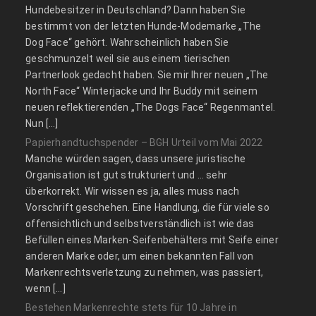
Hundebesitzer in Deutschland? Dann haben Sie
bestimmt von der letzten Hunde-Modemarke „The
Dog Face“ gehört. Wahrscheinlich haben Sie
geschmunzelt weil sie aus einem tierischen
Partnerlook gedacht haben. Sie mir Ihrer neuen „The
North Face“ Winterjacke und Ihr Buddy mit seinem
neuen reflektierenden „The Dogs Face“ Regenmantel.
Nun […]
Papierhandtuchspender – BGH Urteil vom Mai 2022
Manche würden sagen, dass unsere juristische
Organisation ist gut strukturiert und … sehr
überkorrekt. Wir wissen es ja, alles muss nach
Vorschrift geschehen. Eine Handlung, die für viele so
offensichtlich und selbstverständlich ist wie das
Befüllen eines Marken-Seifenbehälters mit Seife einer
anderen Marke oder, um einen bekannten Fall von
Markenrechtsverletzung zu nehmen, was passiert,
wenn […]
Bestehen Markenrechte stets für 10 Jahre in