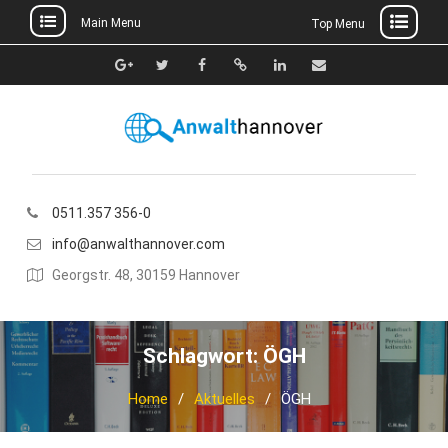
Main Menu
Top Menu
Skip
to
Google+
Twitter
Facebook
Xing
Linkedin
E-
content
Mail
0511.357 356-0
info@anwalthannover.com
Georgstr. 48, 30159 Hannover
Schlagwort:
ÖGH
Home
Aktuelles
ÖGH