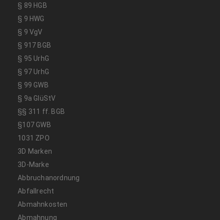
§ 89 HGB
§ 9 HWG
§ 9 VgV
§ 917 BGB
§ 95 UrhG
§ 97 UrhG
§ 99 GWB
§ 9a GlüStV
§§ 311 ff. BGB
§107 GWB
1031 ZPO
3D Marken
3D-Marke
Abbruchanordnung
Abfallrecht
Abmahnkosten
Abmahnung