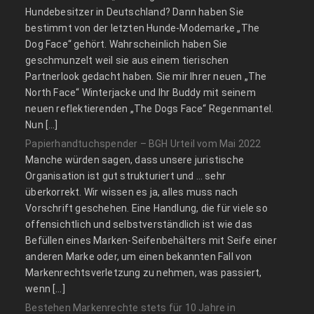
Hundebesitzer in Deutschland? Dann haben Sie
bestimmt von der letzten Hunde-Modemarke „The
Dog Face“ gehört. Wahrscheinlich haben Sie
geschmunzelt weil sie aus einem tierischen
Partnerlook gedacht haben. Sie mir Ihrer neuen „The
North Face“ Winterjacke und Ihr Buddy mit seinem
neuen reflektierenden „The Dogs Face“ Regenmantel.
Nun […]
Papierhandtuchspender – BGH Urteil vom Mai 2022
Manche würden sagen, dass unsere juristische
Organisation ist gut strukturiert und … sehr
überkorrekt. Wir wissen es ja, alles muss nach
Vorschrift geschehen. Eine Handlung, die für viele so
offensichtlich und selbstverständlich ist wie das
Befüllen eines Marken-Seifenbehälters mit Seife einer
anderen Marke oder, um einen bekannten Fall von
Markenrechtsverletzung zu nehmen, was passiert,
wenn […]
Bestehen Markenrechte stets für 10 Jahre in