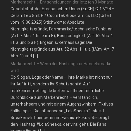
Markenrecht – Entscheidungen der letzten 3 Monate
Gerichtshof der Europäischen Union (EuGH) C‑17/24 –
CeramTec GmbH / Coorstek Bioceramics LLC (Urteil
vom 19.06.2025) Stichworte: Absolute
Nichtigkeitsgründe, Formmarke/technische Funktion
(Art. 7 Abs. 1 lit. e ii a.F.), Bösgläubigkeit (Art. 52 Abs. 1
lit. a und b a.F.). Ergebnis/Kernaussage: Die
Nichtigkeitsgründe aus Art. 52 Abs. 1 lit. a (i.V.m. Art. 7
Abs. 1) und […]
Markenrecht – Wenn der Hashtag zur Handelsmarke
wird
Ob Slogan, Logo oder Name – Ihre Marke ist nicht nur
Ihr Auftritt, sondern Ihr Schutzschild. Auf
markenrechteblog.de bieten wir Ihnen rechtliche
Durchblicke zum Markenrecht – verständlich,
unterhaltsam und mit einem Augenzwinkern. Fiktives
Fallbeispiel: Die Influencerin „LolaSneaks“ Lola ist
Sneakers-Influencerin mit Fashion-Fokus. Sie prägt
den Hashtag #LolaSneaks, der viral geht. Die Fans
bringen ihn mit […]