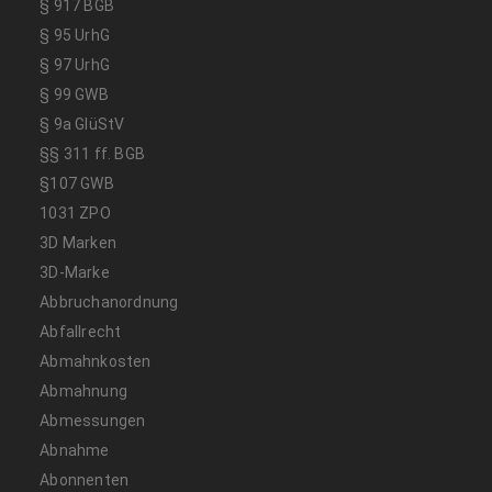
§ 917 BGB
§ 95 UrhG
§ 97 UrhG
§ 99 GWB
§ 9a GlüStV
§§ 311 ff. BGB
§107 GWB
1031 ZPO
3D Marken
3D-Marke
Abbruchanordnung
Abfallrecht
Abmahnkosten
Abmahnung
Abmessungen
Abnahme
Abonnenten