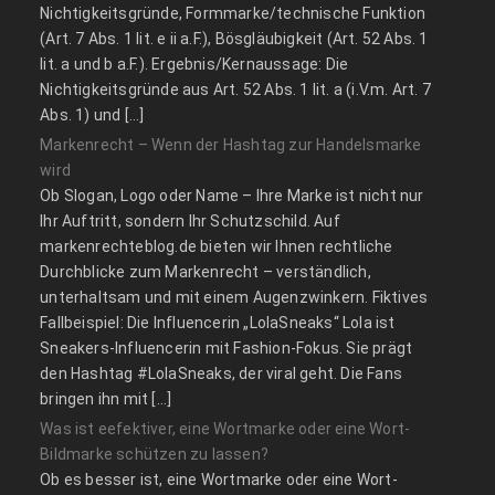
Nichtigkeitsgründe, Formmarke/technische Funktion
(Art. 7 Abs. 1 lit. e ii a.F.), Bösgläubigkeit (Art. 52 Abs. 1
lit. a und b a.F.). Ergebnis/Kernaussage: Die
Nichtigkeitsgründe aus Art. 52 Abs. 1 lit. a (i.V.m. Art. 7
Abs. 1) und […]
Markenrecht – Wenn der Hashtag zur Handelsmarke
wird
Ob Slogan, Logo oder Name – Ihre Marke ist nicht nur
Ihr Auftritt, sondern Ihr Schutzschild. Auf
markenrechteblog.de bieten wir Ihnen rechtliche
Durchblicke zum Markenrecht – verständlich,
unterhaltsam und mit einem Augenzwinkern. Fiktives
Fallbeispiel: Die Influencerin „LolaSneaks“ Lola ist
Sneakers-Influencerin mit Fashion-Fokus. Sie prägt
den Hashtag #LolaSneaks, der viral geht. Die Fans
bringen ihn mit […]
Was ist eefektiver, eine Wortmarke oder eine Wort-
Bildmarke schützen zu lassen?
Ob es besser ist, eine Wortmarke oder eine Wort-