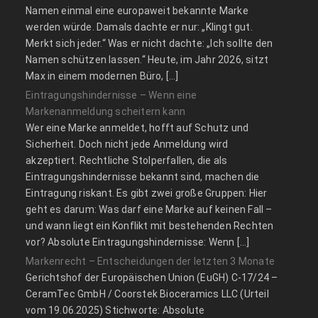
Namen einmal eine europaweit bekannte Marke
werden würde. Damals dachte er nur: „Klingt gut.
Merkt sich jeder.“ Was er nicht dachte: „Ich sollte den
Namen schützen lassen.“ Heute, im Jahr 2026, sitzt
Max in einem modernen Büro, […]
Eintragungshindernisse – Wenn eine
Markenanmeldung scheitern kann
Wer eine Marke anmeldet, hofft auf Schutz und
Sicherheit. Doch nicht jede Anmeldung wird
akzeptiert. Rechtliche Stolperfallen, die als
Eintragungshindernisse bekannt sind, machen die
Eintragung riskant. Es gibt zwei große Gruppen: Hier
geht es darum: Was darf eine Marke auf keinen Fall –
und wann liegt ein Konflikt mit bestehenden Rechten
vor? Absolute Eintragungshindernisse: Wenn […]
Markenrecht – Entscheidungen der letzten 3 Monate
Gerichtshof der Europäischen Union (EuGH) C‑17/24 –
CeramTec GmbH / Coorstek Bioceramics LLC (Urteil
vom 19.06.2025) Stichworte: Absolute