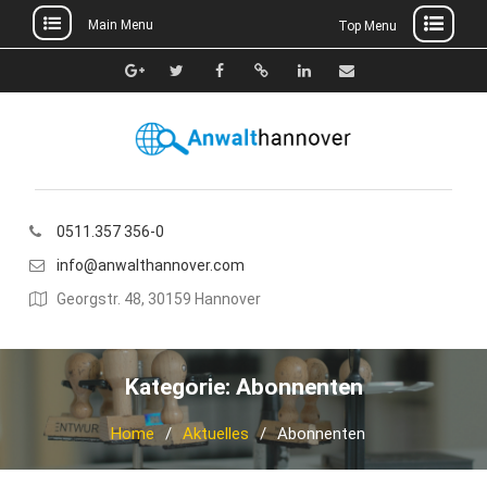
Main Menu
Top Menu
Skip
to
Google+
Twitter
Facebook
Xing
Linkedin
E-
content
Mail
0511.357 356-0
info@anwalthannover.com
Georgstr. 48, 30159 Hannover
Kategorie:
Abonnenten
Home
Aktuelles
Abonnenten