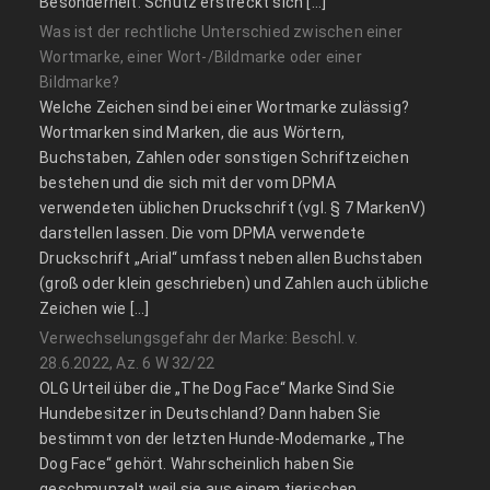
Besonderheit: Schutz erstreckt sich […]
Was ist der rechtliche Unterschied zwischen einer
Wortmarke, einer Wort-/Bildmarke oder einer
Bildmarke?
Welche Zeichen sind bei einer Wortmarke zulässig?
Wortmarken sind Marken, die aus Wörtern,
Buchstaben, Zahlen oder sonstigen Schriftzeichen
bestehen und die sich mit der vom DPMA
verwendeten üblichen Druckschrift (vgl. § 7 MarkenV)
darstellen lassen. Die vom DPMA verwendete
Druckschrift „Arial“ umfasst neben allen Buchstaben
(groß oder klein geschrieben) und Zahlen auch übliche
Zeichen wie […]
Verwechselungsgefahr der Marke: Beschl. v.
28.6.2022, Az. 6 W 32/22
OLG Urteil über die „The Dog Face“ Marke Sind Sie
Hundebesitzer in Deutschland? Dann haben Sie
bestimmt von der letzten Hunde-Modemarke „The
Dog Face“ gehört. Wahrscheinlich haben Sie
geschmunzelt weil sie aus einem tierischen