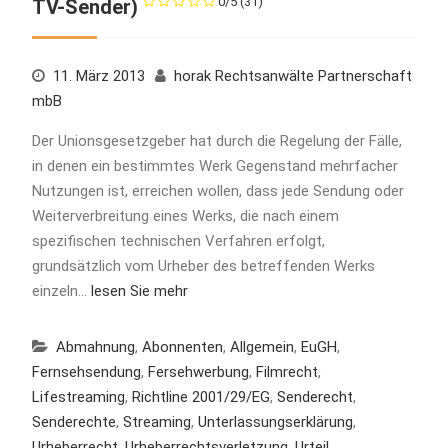
0/5
(31)
TV-Sender)
11. März 2013
horak Rechtsanwälte Partnerschaft
mbB
Der Unionsgesetzgeber hat durch die Regelung der Fälle,
in denen ein bestimmtes Werk Gegenstand mehrfacher
Nutzungen ist, erreichen wollen, dass jede Sendung oder
Weiterverbreitung eines Werks, die nach einem
spezifischen technischen Verfahren erfolgt,
grundsätzlich vom Urheber des betreffenden Werks
einzeln…
lesen Sie mehr
Abmahnung
,
Abonnenten
,
Allgemein
,
EuGH
,
Fernsehsendung
,
Fersehwerbung
,
Filmrecht
,
Lifestreaming
,
Richtline 2001/29/EG
,
Senderecht
,
Senderechte
,
Streaming
,
Unterlassungserklärung
,
Urheberrecht
,
Urheberrechtsverletzung
,
Urteil
,