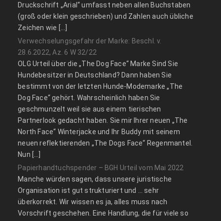
Druckschrift „Arial“ umfasst neben allen Buchstaben
(groß oder klein geschrieben) und Zahlen auch übliche
Zeichen wie […]
Verwechselungsgefahr der Marke: Beschl. v.
28.6.2022, Az. 6 W 32/22
OLG Urteil über die „The Dog Face“ Marke Sind Sie
Hundebesitzer in Deutschland? Dann haben Sie
bestimmt von der letzten Hunde-Modemarke „The
Dog Face“ gehört. Wahrscheinlich haben Sie
geschmunzelt weil sie aus einem tierischen
Partnerlook gedacht haben. Sie mir Ihrer neuen „The
North Face“ Winterjacke und Ihr Buddy mit seinem
neuen reflektierenden „The Dogs Face“ Regenmantel.
Nun […]
Papierhandtuchspender – BGH Urteil vom Mai 2022
Manche würden sagen, dass unsere juristische
Organisation ist gut strukturiert und … sehr
überkorrekt. Wir wissen es ja, alles muss nach
Vorschrift geschehen. Eine Handlung, die für viele so