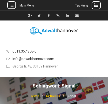
Main Menu
Top Menu
Skip
to
Google+
Twitter
Facebook
Xing
Linkedin
E-
content
Mail
0511.357 356-0
info@anwalthannover.com
Georgstr. 48, 30159 Hannover
Schlagwort:
Signal
Home
Aktuelles
Signal