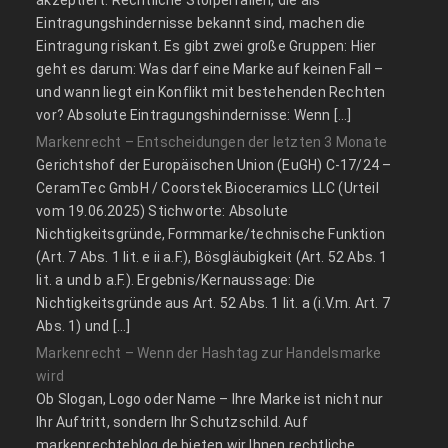
akzeptiert. Rechtliche Stolperfallen, die als
Eintragungshindernisse bekannt sind, machen die
Eintragung riskant. Es gibt zwei große Gruppen: Hier
geht es darum: Was darf eine Marke auf keinen Fall –
und wann liegt ein Konflikt mit bestehenden Rechten
vor? Absolute Eintragungshindernisse: Wenn […]
Markenrecht – Entscheidungen der letzten 3 Monate
Gerichtshof der Europäischen Union (EuGH) C‑17/24 –
CeramTec GmbH / Coorstek Bioceramics LLC (Urteil
vom 19.06.2025) Stichworte: Absolute
Nichtigkeitsgründe, Formmarke/technische Funktion
(Art. 7 Abs. 1 lit. e ii a.F.), Bösgläubigkeit (Art. 52 Abs. 1
lit. a und b a.F.). Ergebnis/Kernaussage: Die
Nichtigkeitsgründe aus Art. 52 Abs. 1 lit. a (i.V.m. Art. 7
Abs. 1) und […]
Markenrecht – Wenn der Hashtag zur Handelsmarke
wird
Ob Slogan, Logo oder Name – Ihre Marke ist nicht nur
Ihr Auftritt, sondern Ihr Schutzschild. Auf
markenrechteblog.de bieten wir Ihnen rechtliche