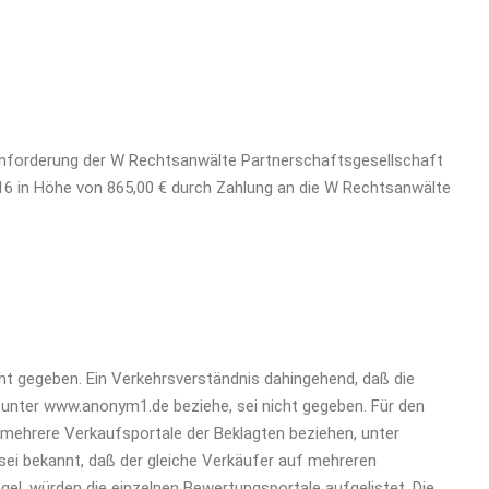
ührenforderung der W Rechtsanwälte Partnerschaftsgesellschaft
6 in Höhe von 865,00 € durch Zahlung an die W Rechtsanwälte
icht gegeben. Ein Verkehrsverständnis dahingehend, daß die
 unter www.anonym1.de beziehe, sei nicht gegeben. Für den
f mehrere Verkaufsportale der Beklagten beziehen, unter
ei bekannt, daß der gleiche Verkäufer auf mehreren
egel, würden die einzelnen Bewertungsportale aufgelistet. Die