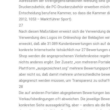
Adressaten der streitgegenständlichen Werbung sind (p
Druckerzubehör, die PC-Druckerzubehör erwerben möchte
Entscheidung berufene Kammer, so dass die Kammer die
2012, 1053 – Marktführer Sport).
27
Nach diesen Maßstäben erweist sich die Verwendung des 
Verwendung des Logos im Onlineshop der Beklagten wird 
erweckt, daß alle 31.089 Kundenbewertungen sich auf 
konkrete Internetseite tatsächlich nur 27 Bewertungen
Shop werden die angesprochenen Verkehrskreise regelmä
nichts anderes ergibt. Der Zusatz „von mehreren Portalen
Plattform „ausgezeichnet.org“ mehrere Bewertungsport
aber nicht so, daß damit mehrere unterschiedliche bewe
abgegrenzt werden müssen, um Transparenz zu schaff
28
Die auf anderen Portalen abgegebenen Bewertungen lass
Verkaufsbedingungen oft abweichen. Die jeweilige Bew
konkreten Seite aussagekräftig, aber – anders als die B