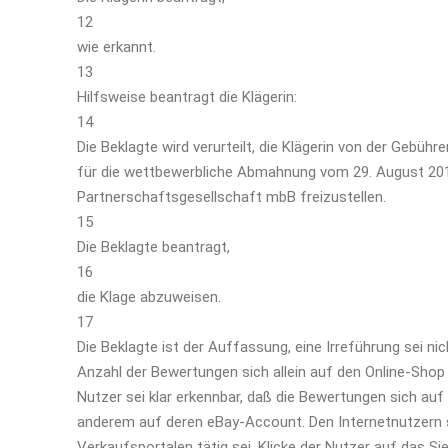
12
wie erkannt.
13
Hilfsweise beantragt die Klägerin:
14
Die Beklagte wird verurteilt, die Klägerin von der Geb
für die wettbewerbliche Abmahnung vom 29. August 201
Partnerschaftsgesellschaft mbB freizustellen.
15
Die Beklagte beantragt,
16
die Klage abzuweisen.
17
Die Beklagte ist der Auffassung, eine Irreführung sei n
Anzahl der Bewertungen sich allein auf den Online-Shop
Nutzer sei klar erkennbar, daß die Bewertungen sich au
anderem auf deren eBay-Account. Den Internetnutzern s
Verkaufsportalen tätig sei. Klicke der Nutzer auf das Si