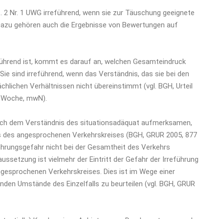
S. 2 Nr. 1 UWG irreführend, wenn sie zur Täuschung geeignete
Dazu gehören auch die Ergebnisse von Bewertungen auf
reführend ist, kommt es darauf an, welchen Gesamteindruck
Sie sind irreführend, wenn das Verständnis, das sie bei den
hlichen Verhältnissen nicht übereinstimmt (vgl. BGH, Urteil
r Woche, mwN).
h nach dem Verständnis des situationsadäquat aufmerksamen,
eds des angesprochenen Verkehrskreises (BGH, GRUR 2005, 877
ührungsgefahr nicht bei der Gesamtheit des Verkehrs
ussetzung ist vielmehr der Eintritt der Gefahr der Irreführung
ngesprochenen Verkehrskreises. Dies ist im Wege einer
en Umstände des Einzelfalls zu beurteilen (vgl. BGH, GRUR