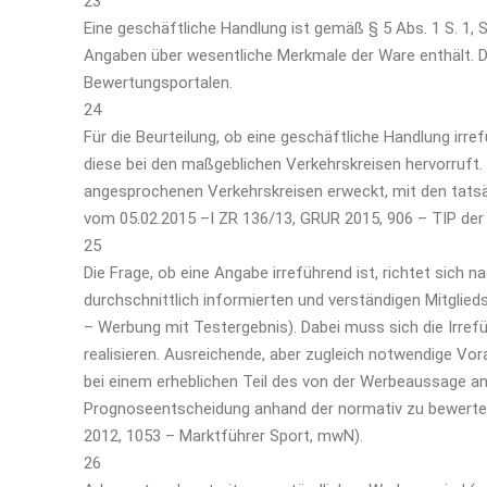
23
Eine geschäftliche Handlung ist gemäß § 5 Abs. 1 S. 1, 
Angaben über wesentliche Merkmale der Ware enthält. 
Bewertungsportalen.
24
Für die Beurteilung, ob eine geschäftliche Handlung ir
diese bei den maßgeblichen Verkehrskreisen hervorruft. 
angesprochenen Verkehrskreisen erweckt, mit den tatsäc
vom 05.02.2015 –I ZR 136/13, GRUR 2015, 906 – TIP de
25
Die Frage, ob eine Angabe irreführend ist, richtet sic
durchschnittlich informierten und verständigen Mitgli
– Werbung mit Testergebnis). Dabei muss sich die Irref
realisieren. Ausreichende, aber zugleich notwendige Vora
bei einem erheblichen Teil des von der Werbeaussage a
Prognoseentscheidung anhand der normativ zu bewertend
2012, 1053 – Marktführer Sport, mwN).
26