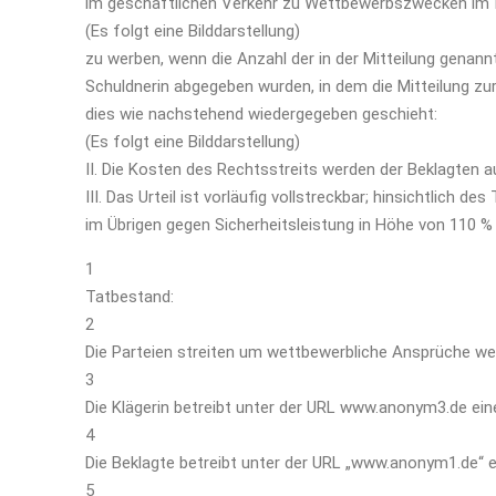
im geschäftlichen Verkehr zu Wettbewerbszwecken im In
(Es folgt eine Bilddarstellung)
zu werben, wenn die Anzahl der in der Mitteilung genan
Schuldnerin abgegeben wurden, in dem die Mitteilung z
dies wie nachstehend wiedergegeben geschieht:
(Es folgt eine Bilddarstellung)
II. Die Kosten des Rechtsstreits werden der Beklagten au
III. Das Urteil ist vorläufig vollstreckbar; hinsichtlich d
im Übrigen gegen Sicherheitsleistung in Höhe von 110 % 
1
Tatbestand:
2
Die Parteien streiten um wettbewerbliche Ansprüche w
3
Die Klägerin betreibt unter der URL www.anonym3.de ei
4
Die Beklagte betreibt unter der URL „www.anonym1.de“ 
5