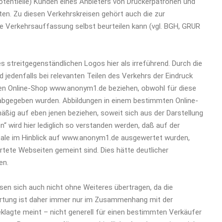
otentielle) Kunden eines Anbieters von Druckerpatronen und
n. Zu diesen Verkehrskreisen gehört auch die zur
 Verkehrsauffassung selbst beurteilen kann (vgl. BGH, GRUR
streitgegenständlichen Logos hier als irreführend. Durch die
jedenfalls bei relevanten Teilen des Verkehrs der Eindruck
den Online-Shop www.anonym1.de beziehen, obwohl für diese
 abgegeben wurden. Abbildungen in einem bestimmten Online-
ßig auf eben jenen beziehen, soweit sich aus der Darstellung
“ wird hier lediglich so verstanden werden, daß auf der
ale im Hinblick auf www.anonym1.de ausgewertet wurden,
rtete Webseiten gemeint sind. Dies hätte deutlicher
en.
en sich auch nicht ohne Weiteres übertragen, da die
ertung ist daher immer nur im Zusammenhang mit der
eklagte meint – nicht generell für einen bestimmten Verkäufer