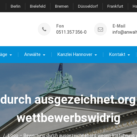
Berlin
Bielefeld
Bremen
Düsseldorf
Frankfurt
H
Fon
E-Mail
0511.357 356-0
info@anwal
räge
Anwälte
Kanzlei Hannover
Kontakt
durch ausgezeichnet.org
wettbewerbswidrig
Logo – Bewertung durch ausgezeichnet.org wegen Irreführung 