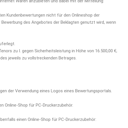
ternet Waren anzubieten und dabei mit der Mitteilung:
nten Kundenbewertungen nicht für den Onlineshop der
ur Bewerbung des Angebotes der Beklagten genutzt wird, wenn
ferlegt.
es Tenors zu I. gegen Sicherheitsleistung in Höhe von 16.500,00 €;
des jeweils zu vollstreckenden Betrages.
egen der Verwendung eines Logos eines Bewertungsportals.
nen Online-Shop für PC-Druckerzubehör.
ebenfalls einen Online-Shop für PC-Druckerzubehör: