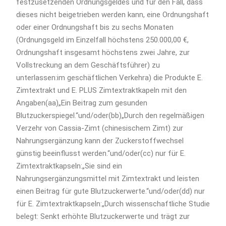
festzusetzenden Ordnungsgeldes und für den Fall, dass
dieses nicht beigetrieben werden kann, eine Ordnungshaft
oder einer Ordnungshaft bis zu sechs Monaten
(Ordnungsgeld im Einzelfall höchstens 250.000,00 €,
Ordnungshaft insgesamt höchstens zwei Jahre, zur
Vollstreckung an dem Geschäftsführer) zu
unterlassen:im geschäftlichen Verkehra) die Produkte E.
Zimtextrakt und E. PLUS Zimtextraktkapeln mit den
Angaben(aa)„Ein Beitrag zum gesunden
Blutzuckerspiegel.“und/oder(bb)„Durch den regelmäßigen
Verzehr von Cassia-Zimt (chinesischem Zimt) zur
Nahrungsergänzung kann der Zuckerstoffwechsel
günstig beeinflusst werden.“und/oder(cc) nur für E.
Zimtextraktkapseln:„Sie sind ein
Nahrungsergänzungsmittel mit Zimtextrakt und leisten
einen Beitrag für gute Blutzuckerwerte.“und/oder(dd) nur
für E. Zimtextraktkapseln:„Durch wissenschaftliche Studie
belegt: Senkt erhöhte Blutzuckerwerte und trägt zur