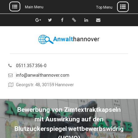
Main Menu
Top Menu
Skip
to
Google+
Twitter
Facebook
Xing
Linkedin
E-
content
Mail
0511.357 356-0
info@anwalthannover.com
Georgstr. 48, 30159 Hannover
Bewerbung von Zimtextraktkapseln
mit Auswirkung auf den
Blutzuckerspiegel wettbewerbswidrig