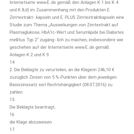
Internetseite www.E..de gemäß den Anlagen K 1 bis K 4
und K 8;d) im Zusammenhang mit den Produkten E.
Zimtextrakt- kapseln und E. PLUS Zimtextraktkapseln eine
Studie zum Thema „Auswirkungen von Zimtextrakt auf
Plasmaglukose, HbA1c-Wert und Serumlipide bei Diabetes
mellitus Typ 2“ zugäng- lich zu machen, insbesondere wie
geschehen auf der Internetseite www.E..de gemäß
Anlagen K 2 und K 9.
14
2. Die Beklagte zu verurteilen, an die Klägerin 246,10 €
zuzüglich Zinsen von 5 %-Punkten über dem jeweiligen
Basiszinssatz seit Rechtshängigkeit (08.07.2016) zu
zahlen.
15
Die Beklagte beantragt,
16
die Klage abzuweisen.
17