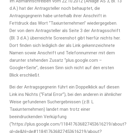
Im Abmahnschreiben vom 22.10.2012 (Anlage AS 3, Bl. 13
d.A.) hat der Antragsteller noch behauptet, die
Antragsgegnerin habe unterhalb ihrer Anschrift in
Fettdruck das Wort “Taxiunternehmen” wiedergegeben.
Der von dem Antragsteller als Seite 3 der Antragsschrift
(Bl. 3 d.A.) überreichte Screenshot gibt hierfür nichts her.
Dort finden sich lediglich der als Link gekennzeichnete
Namen sowie Anschrift und Telefonnummer mit dem
darunter stehenden Zusatz “plus.google.com –
Google+Seite”, dessen Sinn sich nicht auf den ersten
Blick erschließt.
Bei der Antragsgegnerin führt ein Doppelklick auf diesen
Link ins Nichts (“Fatal Error”), bei den anderen in ähnlicher
Weise gefundenen Suchergebnissen (z.B. L
Taxiunternehmen) landet man trotz einer
beeindruckenden Verküpfung
(“https://plus.google.com/118417636827453616219/about?
gl=de&hl=de#118417636827453616219/about?