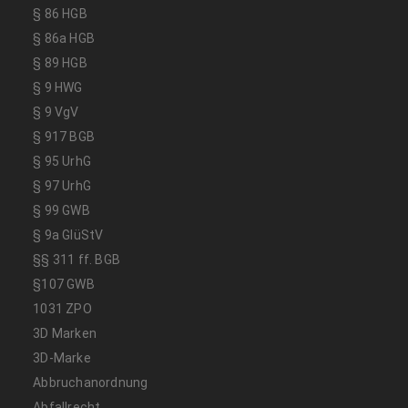
§ 86 HGB
§ 86a HGB
§ 89 HGB
§ 9 HWG
§ 9 VgV
§ 917 BGB
§ 95 UrhG
§ 97 UrhG
§ 99 GWB
§ 9a GlüStV
§§ 311 ff. BGB
§107 GWB
1031 ZPO
3D Marken
3D-Marke
Abbruchanordnung
Abfallrecht