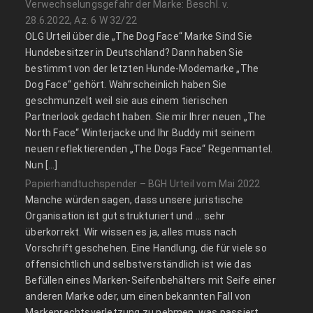
Verwechselungsgefahr der Marke: Beschl. v.
28.6.2022, Az. 6 W 32/22
OLG Urteil über die „The Dog Face“ Marke Sind Sie
Hundebesitzer in Deutschland? Dann haben Sie
bestimmt von der letzten Hunde-Modemarke „The
Dog Face“ gehört. Wahrscheinlich haben Sie
geschmunzelt weil sie aus einem tierischen
Partnerlook gedacht haben. Sie mir Ihrer neuen „The
North Face“ Winterjacke und Ihr Buddy mit seinem
neuen reflektierenden „The Dogs Face“ Regenmantel.
Nun […]
Papierhandtuchspender – BGH Urteil vom Mai 2022
Manche würden sagen, dass unsere juristische
Organisation ist gut strukturiert und … sehr
überkorrekt. Wir wissen es ja, alles muss nach
Vorschrift geschehen. Eine Handlung, die für viele so
offensichtlich und selbstverständlich ist wie das
Befüllen eines Marken-Seifenbehälters mit Seife einer
anderen Marke oder, um einen bekannten Fall von
Markenrechtsverletzung zu nehmen, was passiert,