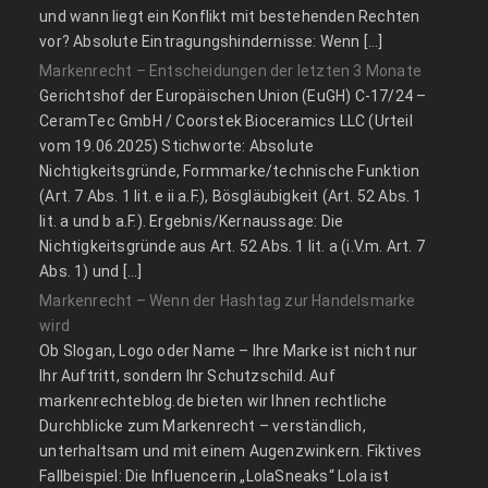
und wann liegt ein Konflikt mit bestehenden Rechten
vor? Absolute Eintragungshindernisse: Wenn […]
Markenrecht – Entscheidungen der letzten 3 Monate
Gerichtshof der Europäischen Union (EuGH) C‑17/24 –
CeramTec GmbH / Coorstek Bioceramics LLC (Urteil
vom 19.06.2025) Stichworte: Absolute
Nichtigkeitsgründe, Formmarke/technische Funktion
(Art. 7 Abs. 1 lit. e ii a.F.), Bösgläubigkeit (Art. 52 Abs. 1
lit. a und b a.F.). Ergebnis/Kernaussage: Die
Nichtigkeitsgründe aus Art. 52 Abs. 1 lit. a (i.V.m. Art. 7
Abs. 1) und […]
Markenrecht – Wenn der Hashtag zur Handelsmarke
wird
Ob Slogan, Logo oder Name – Ihre Marke ist nicht nur
Ihr Auftritt, sondern Ihr Schutzschild. Auf
markenrechteblog.de bieten wir Ihnen rechtliche
Durchblicke zum Markenrecht – verständlich,
unterhaltsam und mit einem Augenzwinkern. Fiktives
Fallbeispiel: Die Influencerin „LolaSneaks“ Lola ist