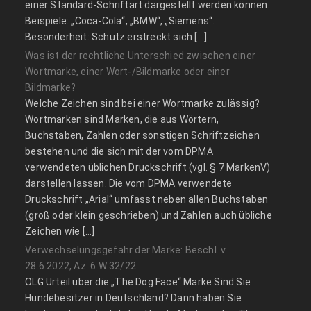
einer Standard-Schriftart dargestellt werden können.
Beispiele: „Coca-Cola“, „BMW“, „Siemens“.
Besonderheit: Schutz erstreckt sich […]
Was ist der rechtliche Unterschied zwischen einer
Wortmarke, einer Wort-/Bildmarke oder einer
Bildmarke?
Welche Zeichen sind bei einer Wortmarke zulässig?
Wortmarken sind Marken, die aus Wörtern,
Buchstaben, Zahlen oder sonstigen Schriftzeichen
bestehen und die sich mit der vom DPMA
verwendeten üblichen Druckschrift (vgl. § 7 MarkenV)
darstellen lassen. Die vom DPMA verwendete
Druckschrift „Arial“ umfasst neben allen Buchstaben
(groß oder klein geschrieben) und Zahlen auch übliche
Zeichen wie […]
Verwechselungsgefahr der Marke: Beschl. v.
28.6.2022, Az. 6 W 32/22
OLG Urteil über die „The Dog Face“ Marke Sind Sie
Hundebesitzer in Deutschland? Dann haben Sie