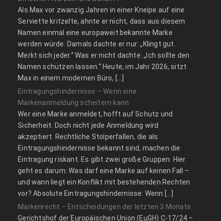
Als Max vor zwanzig Jahren in einer Kneipe auf eine
Serviette kritzelte, ahnte er nicht, dass aus diesem
Namen einmal eine europaweit bekannte Marke
werden würde. Damals dachte er nur: „Klingt gut.
Merkt sich jeder.“ Was er nicht dachte: „Ich sollte den
Namen schützen lassen.“ Heute, im Jahr 2026, sitzt
Max in einem modernen Büro, […]
Eintragungshindernisse – Wenn eine
Markenanmeldung scheitern kann
Wer eine Marke anmeldet, hofft auf Schutz und
Sicherheit. Doch nicht jede Anmeldung wird
akzeptiert. Rechtliche Stolperfallen, die als
Eintragungshindernisse bekannt sind, machen die
Eintragung riskant. Es gibt zwei große Gruppen: Hier
geht es darum: Was darf eine Marke auf keinen Fall –
und wann liegt ein Konflikt mit bestehenden Rechten
vor? Absolute Eintragungshindernisse: Wenn […]
Markenrecht – Entscheidungen der letzten 3 Monate
Gerichtshof der Europäischen Union (EuGH) C‑17/24 –