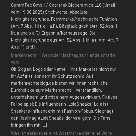
CeramTec GmbH / Coorstek Bioceramics LLC (Urteil
vom 19.06.2025) Stichworte: Absolute
Nichtigkeitsgründe, Formmarke/technische Funktion
(Art. 7 Abs. 1 lit. e ii a.F.), Bösgläubigkeit (Art. 52 Abs. 1
lit. a und b a.F.). Ergebnis/Kernaussage: Die
Nichtigkeitsgründe aus Art. 52 Abs. 1 lit. a (i.V.m. Art. 7
Abs. 1) und […]
Markenrecht – Wenn der Hashtag zur Handelsmarke
wird
Ob Slogan, Logo oder Name – Ihre Marke ist nicht nur
Ihr Auftritt, sondern Ihr Schutzschild. Auf
markenrechteblog.de bieten wir Ihnen rechtliche
Durchblicke zum Markenrecht – verständlich,
unterhaltsam und mit einem Augenzwinkern. Fiktives
Fallbeispiel: Die Influencerin „LolaSneaks“ Lola ist
Sneakers-Influencerin mit Fashion-Fokus. Sie prägt
den Hashtag #LolaSneaks, der viral geht. Die Fans
bringen ihn mit […]
Was ist eefektiver, eine Wortmarke oder eine Wort-