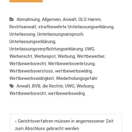
Abmahnung
,
Allgemein
,
Anwalt
,
OLG Hamm
,
Rechtsanwalt
,
strafbewehrte Unterlassungserklärung
,
Unterlassung
,
Unterlassungsanspruch
,
Unterlassungserklärung
,
Unterlassungsverpflichtungserklärung
,
UWG
,
Werberecht
,
Werbespot
,
Werbung
,
Wettbewerber
,
Wettbewerbsrecht
,
Wettbewerbsverletzung
,
Wettbewerbsverstoss
,
wettbewerbswidrig
,
Wettbewerbswidrigkeit
,
Wiederholungsgefahr
Anwalt
,
BVB
,
die Rechte
,
UWG
,
Werbung
,
Wettbewerbsrecht
,
wettbewerbswidrig
Beitragsnavigation
Gerichtsverfahren müssen in angemessener Zeit
zum Abschluss gebracht werden