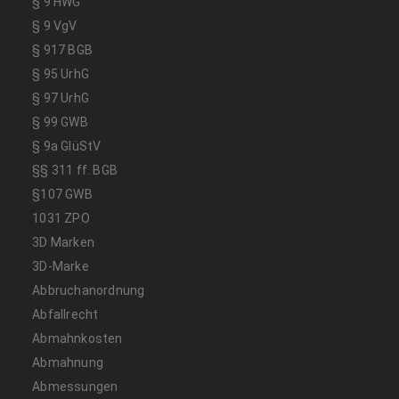
§ 9 HWG
§ 9 VgV
§ 917 BGB
§ 95 UrhG
§ 97 UrhG
§ 99 GWB
§ 9a GlüStV
§§ 311 ff. BGB
§107 GWB
1031 ZPO
3D Marken
3D-Marke
Abbruchanordnung
Abfallrecht
Abmahnkosten
Abmahnung
Abmessungen