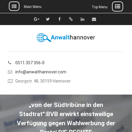
Main Menu
Top Menu
Skip
to
Google+
Twitter
Facebook
Xing
Linkedin
E-
content
Mail
0511.357 356-0
info@anwalthannover.com
Georgstr. 48, 30159 Hannover
„von der Südtribüne in den
Stadtrat“:BVB erwirkt einstweilige
Verfügung gegen Wahlwerbung der