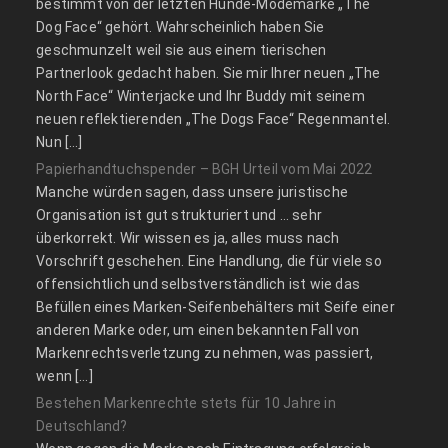
bestimmt von der letzten Hunde-Modemarke „The
Dog Face“ gehört. Wahrscheinlich haben Sie
geschmunzelt weil sie aus einem tierischen
Partnerlook gedacht haben. Sie mir Ihrer neuen „The
North Face“ Winterjacke und Ihr Buddy mit seinem
neuen reflektierenden „The Dogs Face“ Regenmantel.
Nun […]
Papierhandtuchspender – BGH Urteil vom Mai 2022
Manche würden sagen, dass unsere juristische
Organisation ist gut strukturiert und … sehr
überkorrekt. Wir wissen es ja, alles muss nach
Vorschrift geschehen. Eine Handlung, die für viele so
offensichtlich und selbstverständlich ist wie das
Befüllen eines Marken-Seifenbehälters mit Seife einer
anderen Marke oder, um einen bekannten Fall von
Markenrechtsverletzung zu nehmen, was passiert,
wenn […]
Bestehen Markenrechte stets für 10 Jahre in
Deutschland?