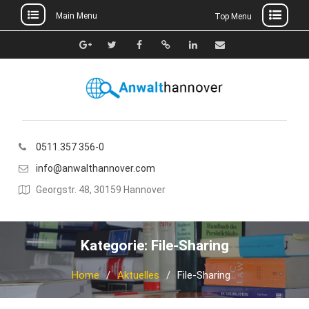
Main Menu
Top Menu
Skip
to
Google+
Twitter
Facebook
Xing
Linkedin
E-
content
Mail
0511.357 356-0
info@anwalthannover.com
Georgstr. 48, 30159 Hannover
Kategorie:
File-Sharing
Home
Aktuelles
File-Sharing