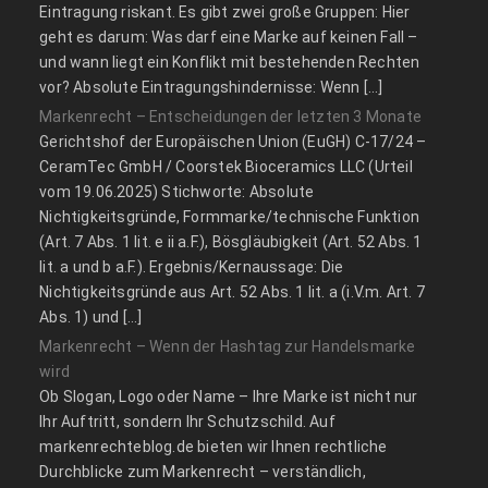
Eintragung riskant. Es gibt zwei große Gruppen: Hier
geht es darum: Was darf eine Marke auf keinen Fall –
und wann liegt ein Konflikt mit bestehenden Rechten
vor? Absolute Eintragungshindernisse: Wenn […]
Markenrecht – Entscheidungen der letzten 3 Monate
Gerichtshof der Europäischen Union (EuGH) C‑17/24 –
CeramTec GmbH / Coorstek Bioceramics LLC (Urteil
vom 19.06.2025) Stichworte: Absolute
Nichtigkeitsgründe, Formmarke/technische Funktion
(Art. 7 Abs. 1 lit. e ii a.F.), Bösgläubigkeit (Art. 52 Abs. 1
lit. a und b a.F.). Ergebnis/Kernaussage: Die
Nichtigkeitsgründe aus Art. 52 Abs. 1 lit. a (i.V.m. Art. 7
Abs. 1) und […]
Markenrecht – Wenn der Hashtag zur Handelsmarke
wird
Ob Slogan, Logo oder Name – Ihre Marke ist nicht nur
Ihr Auftritt, sondern Ihr Schutzschild. Auf
markenrechteblog.de bieten wir Ihnen rechtliche
Durchblicke zum Markenrecht – verständlich,