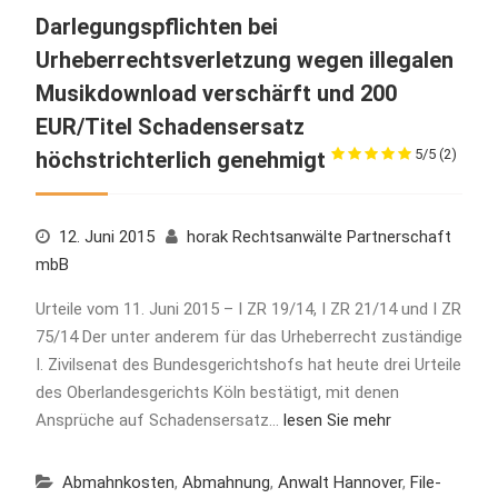
Darlegungspflichten bei
Urheberrechtsverletzung wegen illegalen
Musikdownload verschärft und 200
EUR/Titel Schadensersatz
5/5
(2)
höchstrichterlich genehmigt
12. Juni 2015
horak Rechtsanwälte Partnerschaft
mbB
Urteile vom 11. Juni 2015 – I ZR 19/14, I ZR 21/14 und I ZR
75/14 Der unter anderem für das Urheberrecht zuständige
I. Zivilsenat des Bundesgerichtshofs hat heute drei Urteile
des Oberlandesgerichts Köln bestätigt, mit denen
Ansprüche auf Schadensersatz…
lesen Sie mehr
Abmahnkosten
,
Abmahnung
,
Anwalt Hannover
,
File-