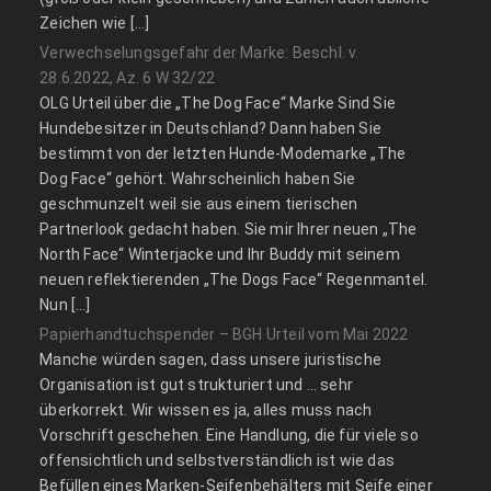
Zeichen wie […]
Verwechselungsgefahr der Marke: Beschl. v.
28.6.2022, Az. 6 W 32/22
OLG Urteil über die „The Dog Face“ Marke Sind Sie
Hundebesitzer in Deutschland? Dann haben Sie
bestimmt von der letzten Hunde-Modemarke „The
Dog Face“ gehört. Wahrscheinlich haben Sie
geschmunzelt weil sie aus einem tierischen
Partnerlook gedacht haben. Sie mir Ihrer neuen „The
North Face“ Winterjacke und Ihr Buddy mit seinem
neuen reflektierenden „The Dogs Face“ Regenmantel.
Nun […]
Papierhandtuchspender – BGH Urteil vom Mai 2022
Manche würden sagen, dass unsere juristische
Organisation ist gut strukturiert und … sehr
überkorrekt. Wir wissen es ja, alles muss nach
Vorschrift geschehen. Eine Handlung, die für viele so
offensichtlich und selbstverständlich ist wie das
Befüllen eines Marken-Seifenbehälters mit Seife einer