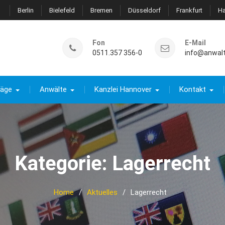
Berlin
Bielefeld
Bremen
Düsseldorf
Frankfurt
H
Fon
E-Mail
0511.357 356-0
info@anwal
räge
Anwälte
Kanzlei Hannover
Kontakt
Kategorie:
Lagerrecht
Home
Aktuelles
Lagerrecht