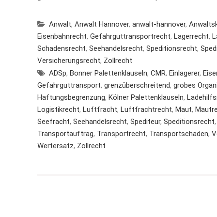
Anwalt
,
Anwalt Hannover
,
anwalt-hannover
,
Anwaltsk
Eisenbahnrecht
,
Gefahrguttransportrecht
,
Lagerrecht
,
L
Schadensrecht
,
Seehandelsrecht
,
Speditionsrecht
,
Sped
Versicherungsrecht
,
Zollrecht
ADSp
,
Bonner Palettenklauseln
,
CMR
,
Einlagerer
,
Eise
Gefahrguttransport
,
grenzüberschreitend
,
grobes Organ
Haftungsbegrenzung
,
Kölner Palettenklauseln
,
Ladehilf
Logistikrecht
,
Luftfracht
,
Luftfrachtrecht
,
Maut
,
Mautr
Seefracht
,
Seehandelsrecht
,
Spediteur
,
Speditionsrecht
Transportauftrag
,
Transportrecht
,
Transportschaden
,
V
Wertersatz
,
Zollrecht