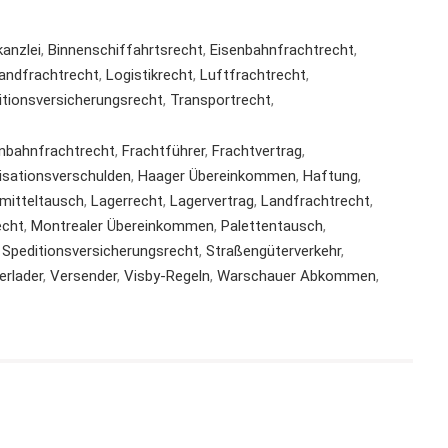
anzlei
,
Binnenschiffahrtsrecht
,
Eisenbahnfrachtrecht
,
andfrachtrecht
,
Logistikrecht
,
Luftfrachtrecht
,
itionsversicherungsrecht
,
Transportrecht
,
nbahnfrachtrecht
,
Frachtführer
,
Frachtvertrag
,
isationsverschulden
,
Haager Übereinkommen
,
Haftung
,
smitteltausch
,
Lagerrecht
,
Lagervertrag
,
Landfrachtrecht
,
echt
,
Montrealer Übereinkommen
,
Palettentausch
,
,
Speditionsversicherungsrecht
,
Straßengüterverkehr
,
erlader
,
Versender
,
Visby-Regeln
,
Warschauer Abkommen
,