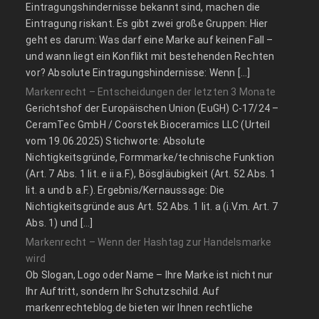
Eintragungshindernisse bekannt sind, machen die
Eintragung riskant. Es gibt zwei große Gruppen: Hier
geht es darum: Was darf eine Marke auf keinen Fall –
und wann liegt ein Konflikt mit bestehenden Rechten
vor? Absolute Eintragungshindernisse: Wenn […]
Markenrecht – Entscheidungen der letzten 3 Monate
Gerichtshof der Europäischen Union (EuGH) C‑17/24 –
CeramTec GmbH / Coorstek Bioceramics LLC (Urteil
vom 19.06.2025) Stichworte: Absolute
Nichtigkeitsgründe, Formmarke/technische Funktion
(Art. 7 Abs. 1 lit. e ii a.F.), Bösgläubigkeit (Art. 52 Abs. 1
lit. a und b a.F.). Ergebnis/Kernaussage: Die
Nichtigkeitsgründe aus Art. 52 Abs. 1 lit. a (i.V.m. Art. 7
Abs. 1) und […]
Markenrecht – Wenn der Hashtag zur Handelsmarke
wird
Ob Slogan, Logo oder Name – Ihre Marke ist nicht nur
Ihr Auftritt, sondern Ihr Schutzschild. Auf
markenrechteblog.de bieten wir Ihnen rechtliche