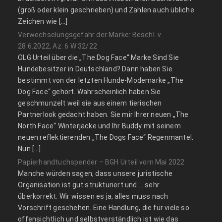
(groß oder klein geschrieben) und Zahlen auch übliche
Zeichen wie […]
Verwechselungsgefahr der Marke: Beschl. v.
28.6.2022, Az. 6 W 32/22
OLG Urteil über die „The Dog Face“ Marke Sind Sie
Hundebesitzer in Deutschland? Dann haben Sie
bestimmt von der letzten Hunde-Modemarke „The
Dog Face“ gehört. Wahrscheinlich haben Sie
geschmunzelt weil sie aus einem tierischen
Partnerlook gedacht haben. Sie mir Ihrer neuen „The
North Face“ Winterjacke und Ihr Buddy mit seinem
neuen reflektierenden „The Dogs Face“ Regenmantel.
Nun […]
Papierhandtuchspender – BGH Urteil vom Mai 2022
Manche würden sagen, dass unsere juristische
Organisation ist gut strukturiert und … sehr
überkorrekt. Wir wissen es ja, alles muss nach
Vorschrift geschehen. Eine Handlung, die für viele so
offensichtlich und selbstverständlich ist wie das