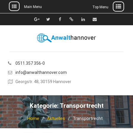
Main Menu
Top Menu
Skip
to
Google+
Twitter
Facebook
Xing
Linkedin
E-
content
Mail
0511.357 356-0
info@anwalthannover.com
Georgstr. 48, 30159 Hannover
Kategorie:
Transportrecht
Home
Aktuelles
Transportrecht