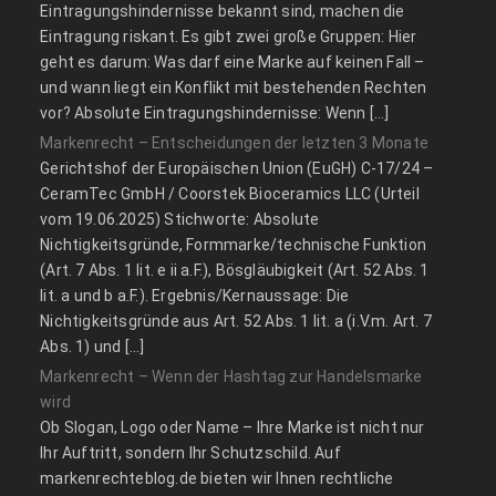
Eintragungshindernisse bekannt sind, machen die
Eintragung riskant. Es gibt zwei große Gruppen: Hier
geht es darum: Was darf eine Marke auf keinen Fall –
und wann liegt ein Konflikt mit bestehenden Rechten
vor? Absolute Eintragungshindernisse: Wenn […]
Markenrecht – Entscheidungen der letzten 3 Monate
Gerichtshof der Europäischen Union (EuGH) C‑17/24 –
CeramTec GmbH / Coorstek Bioceramics LLC (Urteil
vom 19.06.2025) Stichworte: Absolute
Nichtigkeitsgründe, Formmarke/technische Funktion
(Art. 7 Abs. 1 lit. e ii a.F.), Bösgläubigkeit (Art. 52 Abs. 1
lit. a und b a.F.). Ergebnis/Kernaussage: Die
Nichtigkeitsgründe aus Art. 52 Abs. 1 lit. a (i.V.m. Art. 7
Abs. 1) und […]
Markenrecht – Wenn der Hashtag zur Handelsmarke
wird
Ob Slogan, Logo oder Name – Ihre Marke ist nicht nur
Ihr Auftritt, sondern Ihr Schutzschild. Auf
markenrechteblog.de bieten wir Ihnen rechtliche