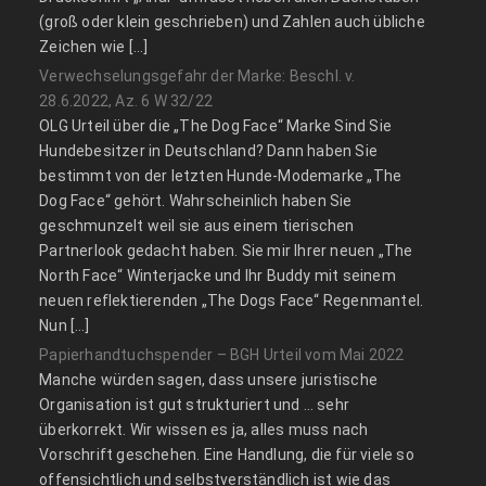
(groß oder klein geschrieben) und Zahlen auch übliche
Zeichen wie […]
Verwechselungsgefahr der Marke: Beschl. v.
28.6.2022, Az. 6 W 32/22
OLG Urteil über die „The Dog Face“ Marke Sind Sie
Hundebesitzer in Deutschland? Dann haben Sie
bestimmt von der letzten Hunde-Modemarke „The
Dog Face“ gehört. Wahrscheinlich haben Sie
geschmunzelt weil sie aus einem tierischen
Partnerlook gedacht haben. Sie mir Ihrer neuen „The
North Face“ Winterjacke und Ihr Buddy mit seinem
neuen reflektierenden „The Dogs Face“ Regenmantel.
Nun […]
Papierhandtuchspender – BGH Urteil vom Mai 2022
Manche würden sagen, dass unsere juristische
Organisation ist gut strukturiert und … sehr
überkorrekt. Wir wissen es ja, alles muss nach
Vorschrift geschehen. Eine Handlung, die für viele so
offensichtlich und selbstverständlich ist wie das