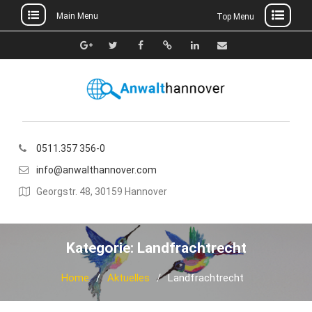
Main Menu
Top Menu
Skip
to
Google+
Twitter
Facebook
Xing
Linkedin
E-
content
Mail
0511.357 356-0
info@anwalthannover.com
Georgstr. 48, 30159 Hannover
Kategorie:
Landfrachtrecht
Home
Aktuelles
Landfrachtrecht