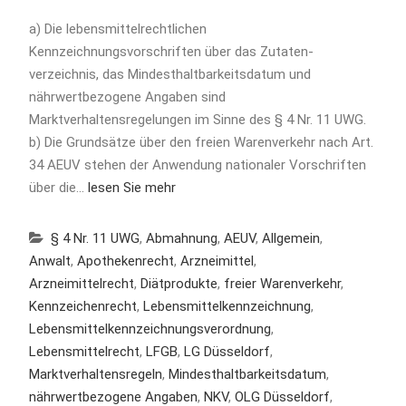
a) Die lebensmittelrechtlichen
Kennzeichnungsvorschriften über das Zutaten-
verzeichnis, das Mindesthaltbarkeitsdatum und
nährwertbezogene Angaben sind
Marktverhaltensregelungen im Sinne des § 4 Nr. 11 UWG.
b) Die Grundsätze über den freien Warenverkehr nach Art.
34 AEUV stehen der Anwendung nationaler Vorschriften
über die…
lesen Sie mehr
§ 4 Nr. 11 UWG
,
Abmahnung
,
AEUV
,
Allgemein
,
Anwalt
,
Apothekenrecht
,
Arzneimittel
,
Arzneimittelrecht
,
Diätprodukte
,
freier Warenverkehr
,
Kennzeichenrecht
,
Lebensmittelkennzeichnung
,
Lebensmittelkennzeichnungsverordnung
,
Lebensmittelrecht
,
LFGB
,
LG Düsseldorf
,
Marktverhaltensregeln
,
Mindesthaltbarkeitsdatum
,
nährwertbezogene Angaben
,
NKV
,
OLG Düsseldorf
,