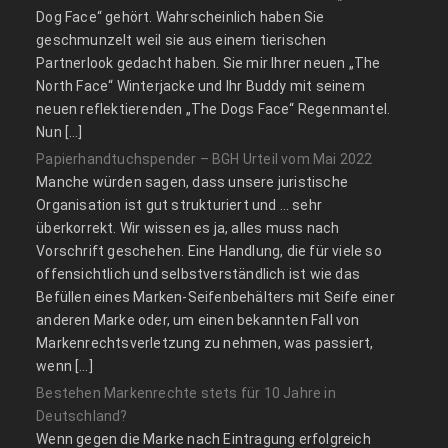
Dog Face“ gehört. Wahrscheinlich haben Sie
geschmunzelt weil sie aus einem tierischen
Partnerlook gedacht haben. Sie mir Ihrer neuen „The
North Face“ Winterjacke und Ihr Buddy mit seinem
neuen reflektierenden „The Dogs Face“ Regenmantel.
Nun […]
Papierhandtuchspender – BGH Urteil vom Mai 2022
Manche würden sagen, dass unsere juristische
Organisation ist gut strukturiert und … sehr
überkorrekt. Wir wissen es ja, alles muss nach
Vorschrift geschehen. Eine Handlung, die für viele so
offensichtlich und selbstverständlich ist wie das
Befüllen eines Marken-Seifenbehälters mit Seife einer
anderen Marke oder, um einen bekannten Fall von
Markenrechtsverletzung zu nehmen, was passiert,
wenn […]
Bestehen Markenrechte stets für 10 Jahre in
Deutschland?
Wenn gegen die Marke nach Eintragung erfolgreich