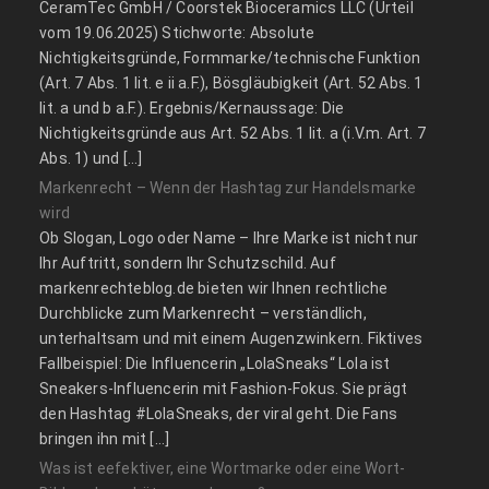
CeramTec GmbH / Coorstek Bioceramics LLC (Urteil
vom 19.06.2025) Stichworte: Absolute
Nichtigkeitsgründe, Formmarke/technische Funktion
(Art. 7 Abs. 1 lit. e ii a.F.), Bösgläubigkeit (Art. 52 Abs. 1
lit. a und b a.F.). Ergebnis/Kernaussage: Die
Nichtigkeitsgründe aus Art. 52 Abs. 1 lit. a (i.V.m. Art. 7
Abs. 1) und […]
Markenrecht – Wenn der Hashtag zur Handelsmarke
wird
Ob Slogan, Logo oder Name – Ihre Marke ist nicht nur
Ihr Auftritt, sondern Ihr Schutzschild. Auf
markenrechteblog.de bieten wir Ihnen rechtliche
Durchblicke zum Markenrecht – verständlich,
unterhaltsam und mit einem Augenzwinkern. Fiktives
Fallbeispiel: Die Influencerin „LolaSneaks“ Lola ist
Sneakers-Influencerin mit Fashion-Fokus. Sie prägt
den Hashtag #LolaSneaks, der viral geht. Die Fans
bringen ihn mit […]
Was ist eefektiver, eine Wortmarke oder eine Wort-