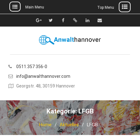
Main Menu
Top Menu
Skip
to
Google+
Twitter
Facebook
Xing
Linkedin
E-
content
Mail
0511.357 356-0
info@anwalthannover.com
Georgstr. 48, 30159 Hannover
Kategorie:
LFGB
Home
Aktuelles
LFGB