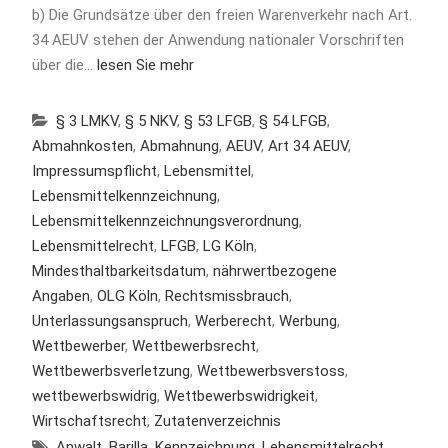
b) Die Grundsätze über den freien Warenverkehr nach Art.
34 AEUV stehen der Anwendung nationaler Vorschriften
über die…
lesen Sie mehr
§ 3 LMKV
,
§ 5 NKV
,
§ 53 LFGB
,
§ 54 LFGB
,
Abmahnkosten
,
Abmahnung
,
AEUV
,
Art 34 AEUV
,
Impressumspflicht
,
Lebensmittel
,
Lebensmittelkennzeichnung
,
Lebensmittelkennzeichnungsverordnung
,
Lebensmittelrecht
,
LFGB
,
LG Köln
,
Mindesthaltbarkeitsdatum
,
nährwertbezogene
Angaben
,
OLG Köln
,
Rechtsmissbrauch
,
Unterlassungsanspruch
,
Werberecht
,
Werbung
,
Wettbewerber
,
Wettbewerbsrecht
,
Wettbewerbsverletzung
,
Wettbewerbsverstoss
,
wettbewerbswidrig
,
Wettbewerbswidrigkeit
,
Wirtschaftsrecht
,
Zutatenverzeichnis
Anwalt
,
Barilla
,
Kennzeichnung
,
Lebensmittelrecht
,