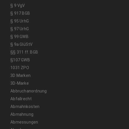
§ 9 VgV
§ 917 BGB
§ 95 UrhG
§ 97 UrhG
§ 99 GWB
§ 9a GlüStV
§§ 311 ff. BGB
§107 GWB
1031 ZPO
3D Marken
3D-Marke
Abbruchanordnung
Abfallrecht
Abmahnkosten
Abmahnung
Abmessungen