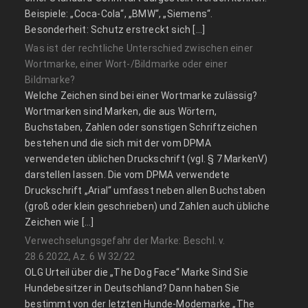
Beispiele: „Coca-Cola“, „BMW“, „Siemens“.
Besonderheit: Schutz erstreckt sich […]
Was ist der rechtliche Unterschied zwischen einer
Wortmarke, einer Wort-/Bildmarke oder einer
Bildmarke?
Welche Zeichen sind bei einer Wortmarke zulässig?
Wortmarken sind Marken, die aus Wörtern,
Buchstaben, Zahlen oder sonstigen Schriftzeichen
bestehen und die sich mit der vom DPMA
verwendeten üblichen Druckschrift (vgl. § 7 MarkenV)
darstellen lassen. Die vom DPMA verwendete
Druckschrift „Arial“ umfasst neben allen Buchstaben
(groß oder klein geschrieben) und Zahlen auch übliche
Zeichen wie […]
Verwechselungsgefahr der Marke: Beschl. v.
28.6.2022, Az. 6 W 32/22
OLG Urteil über die „The Dog Face“ Marke Sind Sie
Hundebesitzer in Deutschland? Dann haben Sie
bestimmt von der letzten Hunde-Modemarke „The