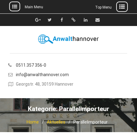
Main Menu
Top Menu
Skip
to
Google+
Twitter
Facebook
Xing
Linkedin
E-
content
Mail
0511.357 356-0
info@anwalthannover.com
Georgstr. 48, 30159 Hannover
Kategorie:
Parallelimporteur
Home
Aktuelles
Parallelimporteur