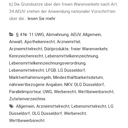
b) Die Grundsätze über den freien Warenverkehr nach Art.
34 AEUV stehen der Anwendung nationaler Vorschriften
über die…
lesen Sie mehr
§ 4 Nr. 11 UWG
,
Abmahnung
,
AEUV
,
Allgemein
,
Anwalt
,
Apothekenrecht
,
Arzneimittel
,
Arzneimittelrecht
,
Diätprodukte
,
freier Warenverkehr
,
Kennzeichenrecht
,
Lebensmittelkennzeichnung
,
Lebensmittelkennzeichnungsverordnung
,
Lebensmittelrecht
,
LFGB
,
LG Düsseldorf
,
Marktverhaltensregeln
,
Mindesthaltbarkeitsdatum
,
nährwertbezogene Angaben
,
NKV
,
OLG Düsseldorf
,
Parallelimporteur
,
UWG
,
Werberecht
,
Wettbewerbsrecht
,
Zutatenverzeichnis
Allgemein
,
Arzneimittelrecht
,
Lebensmittelrecht
,
LG
Düsseldorf
,
OLG Düsseldorf
,
Werberecht
,
Wettbewerbsrecht