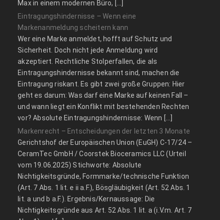
Max in einem modernen Büro, […]
Eintragungshindernisse – Wenn eine
Markenanmeldung scheitern kann
Wer eine Marke anmeldet, hofft auf Schutz und
Sicherheit. Doch nicht jede Anmeldung wird
akzeptiert. Rechtliche Stolperfallen, die als
Eintragungshindernisse bekannt sind, machen die
Eintragung riskant. Es gibt zwei große Gruppen: Hier
geht es darum: Was darf eine Marke auf keinen Fall –
und wann liegt ein Konflikt mit bestehenden Rechten
vor? Absolute Eintragungshindernisse: Wenn […]
Markenrecht – Entscheidungen der letzten 3 Monate
Gerichtshof der Europäischen Union (EuGH) C‑17/24 –
CeramTec GmbH / Coorstek Bioceramics LLC (Urteil
vom 19.06.2025) Stichworte: Absolute
Nichtigkeitsgründe, Formmarke/technische Funktion
(Art. 7 Abs. 1 lit. e ii a.F.), Bösgläubigkeit (Art. 52 Abs. 1
lit. a und b a.F.). Ergebnis/Kernaussage: Die
Nichtigkeitsgründe aus Art. 52 Abs. 1 lit. a (i.V.m. Art. 7