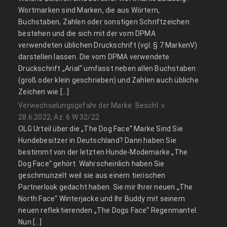
Wortmarken sind Marken, die aus Wörtern,
Buchstaben, Zahlen oder sonstigen Schriftzeichen
bestehen und die sich mit der vom DPMA
verwendeten üblichen Druckschrift (vgl. § 7 MarkenV)
darstellen lassen. Die vom DPMA verwendete
Druckschrift „Arial“ umfasst neben allen Buchstaben
(groß oder klein geschrieben) und Zahlen auch übliche
Zeichen wie […]
Verwechselungsgefahr der Marke: Beschl. v.
28.6.2022, Az. 6 W 32/22
OLG Urteil über die „The Dog Face“ Marke Sind Sie
Hundebesitzer in Deutschland? Dann haben Sie
bestimmt von der letzten Hunde-Modemarke „The
Dog Face“ gehört. Wahrscheinlich haben Sie
geschmunzelt weil sie aus einem tierischen
Partnerlook gedacht haben. Sie mir Ihrer neuen „The
North Face“ Winterjacke und Ihr Buddy mit seinem
neuen reflektierenden „The Dogs Face“ Regenmantel.
Nun […]