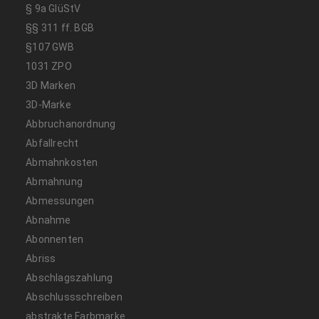
§ 9a GlüStV
§§ 311 ff. BGB
§107 GWB
1031 ZPO
3D Marken
3D-Marke
Abbruchanordnung
Abfallrecht
Abmahnkosten
Abmahnung
Abmessungen
Abnahme
Abonnenten
Abriss
Abschlagszahlung
Abschlussschreiben
abstrakte Farbmarke