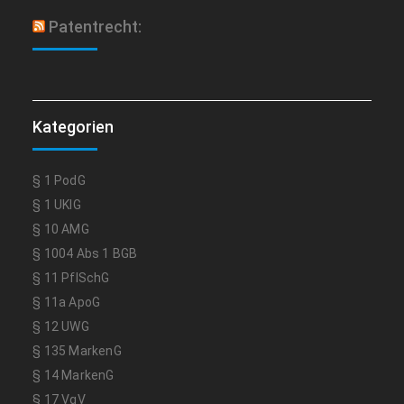
Patentrecht:
Kategorien
§ 1 PodG
§ 1 UKlG
§ 10 AMG
§ 1004 Abs 1 BGB
§ 11 PflSchG
§ 11a ApoG
§ 12 UWG
§ 135 MarkenG
§ 14 MarkenG
§ 17 VgV