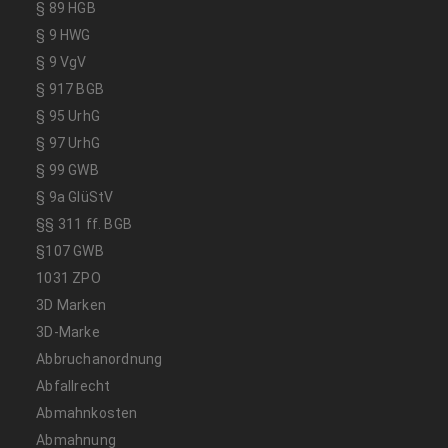
§ 89 HGB
§ 9 HWG
§ 9 VgV
§ 917 BGB
§ 95 UrhG
§ 97 UrhG
§ 99 GWB
§ 9a GlüStV
§§ 311 ff. BGB
§107 GWB
1031 ZPO
3D Marken
3D-Marke
Abbruchanordnung
Abfallrecht
Abmahnkosten
Abmahnung