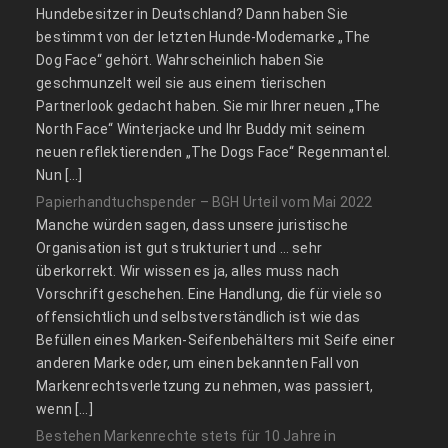
Hundebesitzer in Deutschland? Dann haben Sie
bestimmt von der letzten Hunde-Modemarke „The
Dog Face“ gehört. Wahrscheinlich haben Sie
geschmunzelt weil sie aus einem tierischen
Partnerlook gedacht haben. Sie mir Ihrer neuen „The
North Face“ Winterjacke und Ihr Buddy mit seinem
neuen reflektierenden „The Dogs Face“ Regenmantel.
Nun […]
Papierhandtuchspender – BGH Urteil vom Mai 2022
Manche würden sagen, dass unsere juristische
Organisation ist gut strukturiert und … sehr
überkorrekt. Wir wissen es ja, alles muss nach
Vorschrift geschehen. Eine Handlung, die für viele so
offensichtlich und selbstverständlich ist wie das
Befüllen eines Marken-Seifenbehälters mit Seife einer
anderen Marke oder, um einen bekannten Fall von
Markenrechtsverletzung zu nehmen, was passiert,
wenn […]
Bestehen Markenrechte stets für 10 Jahre in