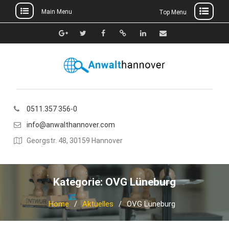
Main Menu
Top Menu
Skip
to
Google+
Twitter
Facebook
Xing
Linkedin
E-
content
Mail
0511.357 356-0
info@anwalthannover.com
Georgstr. 48, 30159 Hannover
Kategorie:
OVG Lüneburg
Home
Aktuelles
OVG Lüneburg