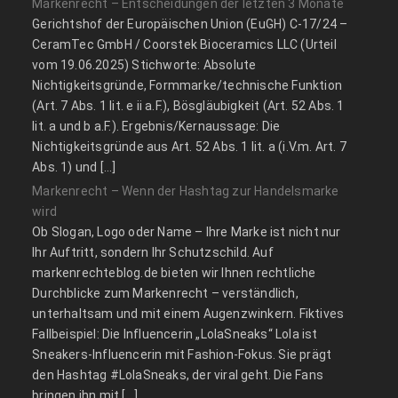
Markenrecht – Entscheidungen der letzten 3 Monate
Gerichtshof der Europäischen Union (EuGH) C‑17/24 –
CeramTec GmbH / Coorstek Bioceramics LLC (Urteil
vom 19.06.2025) Stichworte: Absolute
Nichtigkeitsgründe, Formmarke/technische Funktion
(Art. 7 Abs. 1 lit. e ii a.F.), Bösgläubigkeit (Art. 52 Abs. 1
lit. a und b a.F.). Ergebnis/Kernaussage: Die
Nichtigkeitsgründe aus Art. 52 Abs. 1 lit. a (i.V.m. Art. 7
Abs. 1) und […]
Markenrecht – Wenn der Hashtag zur Handelsmarke
wird
Ob Slogan, Logo oder Name – Ihre Marke ist nicht nur
Ihr Auftritt, sondern Ihr Schutzschild. Auf
markenrechteblog.de bieten wir Ihnen rechtliche
Durchblicke zum Markenrecht – verständlich,
unterhaltsam und mit einem Augenzwinkern. Fiktives
Fallbeispiel: Die Influencerin „LolaSneaks“ Lola ist
Sneakers-Influencerin mit Fashion-Fokus. Sie prägt
den Hashtag #LolaSneaks, der viral geht. Die Fans
bringen ihn mit […]