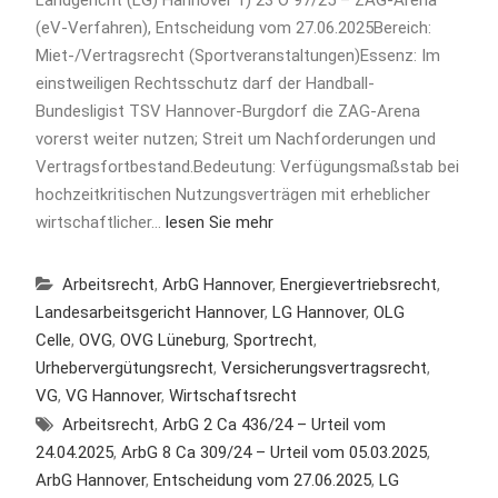
Landgericht (LG) Hannover 1) 23 O 97/25 – ZAG-Arena
(eV-Verfahren), Entscheidung vom 27.06.2025Bereich:
Miet-/Vertragsrecht (Sportveranstaltungen)Essenz: Im
einstweiligen Rechtsschutz darf der Handball-
Bundesligist TSV Hannover-Burgdorf die ZAG-Arena
vorerst weiter nutzen; Streit um Nachforderungen und
Vertragsfortbestand.Bedeutung: Verfügungsmaßstab bei
hochzeitkritischen Nutzungsverträgen mit erheblicher
wirtschaftlicher…
lesen Sie mehr
Arbeitsrecht
,
ArbG Hannover
,
Energievertriebsrecht
,
Landesarbeitsgericht Hannover
,
LG Hannover
,
OLG
Celle
,
OVG
,
OVG Lüneburg
,
Sportrecht
,
Urhebervergütungsrecht
,
Versicherungsvertragsrecht
,
VG
,
VG Hannover
,
Wirtschaftsrecht
Arbeitsrecht
,
ArbG 2 Ca 436/24 – Urteil vom
24.04.2025
,
ArbG 8 Ca 309/24 – Urteil vom 05.03.2025
,
ArbG Hannover
,
Entscheidung vom 27.06.2025
,
LG