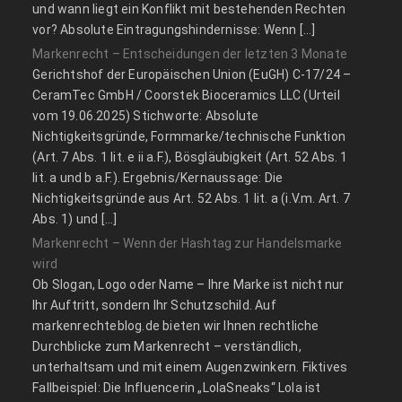
und wann liegt ein Konflikt mit bestehenden Rechten
vor? Absolute Eintragungshindernisse: Wenn […]
Markenrecht – Entscheidungen der letzten 3 Monate
Gerichtshof der Europäischen Union (EuGH) C‑17/24 –
CeramTec GmbH / Coorstek Bioceramics LLC (Urteil
vom 19.06.2025) Stichworte: Absolute
Nichtigkeitsgründe, Formmarke/technische Funktion
(Art. 7 Abs. 1 lit. e ii a.F.), Bösgläubigkeit (Art. 52 Abs. 1
lit. a und b a.F.). Ergebnis/Kernaussage: Die
Nichtigkeitsgründe aus Art. 52 Abs. 1 lit. a (i.V.m. Art. 7
Abs. 1) und […]
Markenrecht – Wenn der Hashtag zur Handelsmarke
wird
Ob Slogan, Logo oder Name – Ihre Marke ist nicht nur
Ihr Auftritt, sondern Ihr Schutzschild. Auf
markenrechteblog.de bieten wir Ihnen rechtliche
Durchblicke zum Markenrecht – verständlich,
unterhaltsam und mit einem Augenzwinkern. Fiktives
Fallbeispiel: Die Influencerin „LolaSneaks“ Lola ist