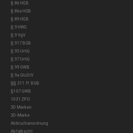
§ 86 HGB
§ 86a HGB
§ 89 HGB
§ 9 HWG
§ 9 VgV
§ 917 BGB
§ 95 UrhG
§ 97 UrhG
§ 99 GWB
§ 9a GlüStV
§§ 311 ff. BGB
§107 GWB
1031 ZPO
3D Marken
3D-Marke
Abbruchanordnung
Abfallrecht