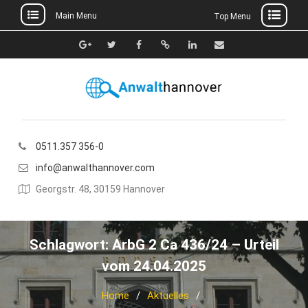
Main Menu
Top Menu
Skip
to
Google+
Twitter
Facebook
Xing
Linkedin
E-
content
Mail
0511.357 356-0
info@anwalthannover.com
Georgstr. 48, 30159 Hannover
Schlagwort:
ArbG 2 Ca 436/24 – Urteil
vom 24.04.2025
Home
Aktuelles