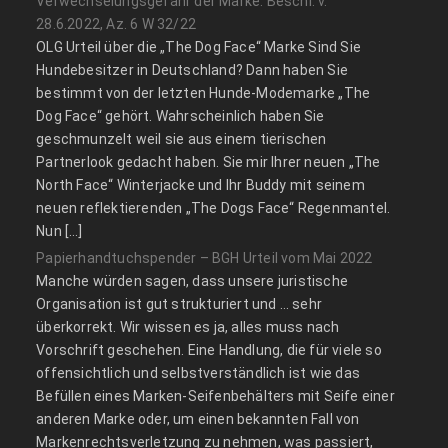
Verwechselungsgefahr der Marke: Beschl. v.
28.6.2022, Az. 6 W 32/22
OLG Urteil über die „The Dog Face“ Marke Sind Sie
Hundebesitzer in Deutschland? Dann haben Sie
bestimmt von der letzten Hunde-Modemarke „The
Dog Face“ gehört. Wahrscheinlich haben Sie
geschmunzelt weil sie aus einem tierischen
Partnerlook gedacht haben. Sie mir Ihrer neuen „The
North Face“ Winterjacke und Ihr Buddy mit seinem
neuen reflektierenden „The Dogs Face“ Regenmantel.
Nun […]
Papierhandtuchspender – BGH Urteil vom Mai 2022
Manche würden sagen, dass unsere juristische
Organisation ist gut strukturiert und … sehr
überkorrekt. Wir wissen es ja, alles muss nach
Vorschrift geschehen. Eine Handlung, die für viele so
offensichtlich und selbstverständlich ist wie das
Befüllen eines Marken-Seifenbehälters mit Seife einer
anderen Marke oder, um einen bekannten Fall von
Markenrechtsverletzung zu nehmen, was passiert,