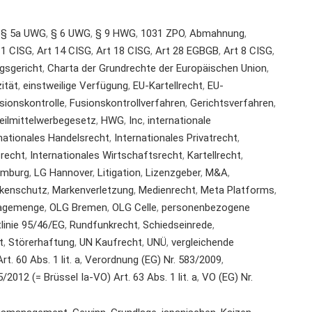
,
§ 5a UWG
,
§ 6 UWG
,
§ 9 HWG
,
1031 ZPO
,
Abmahnung
,
11 CISG
,
Art 14 CISG
,
Art 18 CISG
,
Art 28 EGBGB
,
Art 8 CISG
,
gsgericht
,
Charta der Grundrechte der Europäischen Union
,
ität
,
einstweilige Verfügung
,
EU-Kartellrecht
,
EU-
sionskontrolle
,
Fusionskontrollverfahren
,
Gerichtsverfahren
,
eilmittelwerbegesetz
,
HWG
,
Inc
,
internationale
nationales Handelsrecht
,
Internationales Privatrecht
,
srecht
,
Internationales Wirtschaftsrecht
,
Kartellrecht
,
amburg
,
LG Hannover
,
Litigation
,
Lizenzgeber
,
M&A
,
kenschutz
,
Markenverletzung
,
Medienrecht
,
Meta Platforms
,
agemenge
,
OLG Bremen
,
OLG Celle
,
personenbezogene
tlinie 95/46/EG
,
Rundfunkrecht
,
Schiedseinrede
,
t
,
Störerhaftung
,
UN Kaufrecht
,
UNÜ
,
vergleichende
t. 60 Abs. 1 lit. a
,
Verordnung (EG) Nr. 583/2009
,
2012 (= Brüssel Ia-VO) Art. 63 Abs. 1 lit. a
,
VO (EG) Nr.