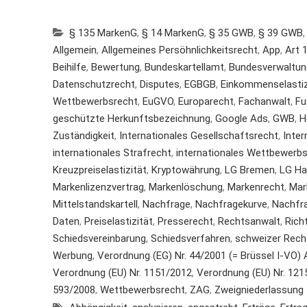
§ 135 MarkenG
,
§ 14 MarkenG
,
§ 35 GWB
,
§ 39 GWB
Allgemein
,
Allgemeines Persöhnlichkeitsrecht
,
App
,
Art 
Beihilfe
,
Bewertung
,
Bundeskartellamt
,
Bundesverwaltun
Datenschutzrecht
,
Disputes
,
EGBGB
,
Einkommenselastiz
Wettbewerbsrecht
,
EuGVO
,
Europarecht
,
Fachanwalt
,
Fu
geschützte Herkunftsbezeichnung
,
Google Ads
,
GWB
,
H
Zuständigkeit
,
Internationales Gesellschaftsrecht
,
Inter
internationales Strafrecht
,
internationales Wettbewerb
Kreuzpreiselastizität
,
Kryptowährung
,
LG Bremen
,
LG H
Markenlizenzvertrag
,
Markenlöschung
,
Markenrecht
,
Mar
Mittelstandskartell
,
Nachfrage
,
Nachfragekurve
,
Nachfr
Daten
,
Preiselastizität
,
Presserecht
,
Rechtsanwalt
,
Rich
Schiedsvereinbarung
,
Schiedsverfahren
,
schweizer Rech
Werbung
,
Verordnung (EG) Nr. 44/2001 (= Brüssel I-VO) Ar
Verordnung (EU) Nr. 1151/2012
,
Verordnung (EU) Nr. 1215/
593/2008
,
Wettbewerbsrecht
,
ZAG
,
Zweigniederlassung