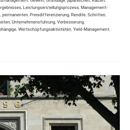
agsmanagement
,
Gewinn
,
Grundlage
,
japanischen
,
Kaizen
,
ergebnisses
,
Leistungserstellungsprozess
,
Management-
n
,
permanenten
,
Preisdifferenzierung
,
Rendite
,
Schritten
,
keiten
,
Unternehmensführung
,
Verbesserung
,
bhängige
,
Wertschöpfungsaktivitäten
,
Yield-Management
,