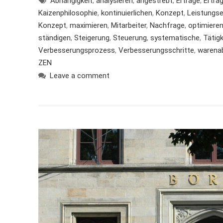
Abhängigkeit
,
analysieren
,
angestrebt
,
Erträge
,
Ertr
Kaizenphilosophie
,
kontinuierlichen
,
Konzept
,
Leistungs
Konzept
,
maximieren
,
Mitarbeiter
,
Nachfrage
,
optimiere
ständigen
,
Steigerung
,
Steuerung
,
systematische
,
Tätig
Verbesserungsprozess
,
Verbesserungsschritte
,
warena
ZEN
Leave a comment