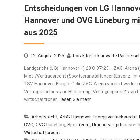
Entscheidungen von LG Hannove
Hannover und OVG Lüneburg mit
aus 2025
12. August 2025
horak Rechtsanwälte Partnersc
Landgericht (LG) Hannover 1) 23 O 97/25 – ZAG-Arena (
Miet-/Vertragsrecht (Sportveranstaltungen)Essenz: Im e
TSV Hannover-Burgdorf die ZAG-Arena vorerst weiter n
Vertragsfortbestand.Bedeutung: Verfügungsmaßstab bei
wirtschaftlicher…
lesen Sie mehr
Arbeitsrecht
,
ArbG Hannover
,
Energievertriebsrecht
,
OVG
,
OVG Lüneburg
,
Sportrecht
,
Urhebervergütungsrech
Wirtschaftsrecht