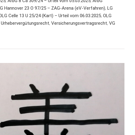
025
,
ArbG 8 Ca 309/24 – Urteil vom 05.03.2025
,
ArbG
G Hannover 23 O 97/25 – ZAG-Arena (eV-Verfahren)
,
LG
OLG Celle 13 U 25/24 (Kart) – Urteil vom 06.03.2025
,
OLG
,
Urhebervergütungsrecht
,
Versicherungsvertragsrecht
,
VG