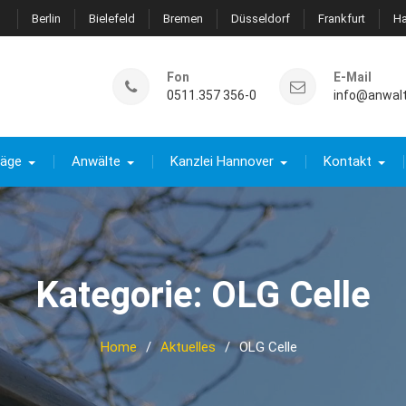
Berlin
Bielefeld
Bremen
Düsseldorf
Frankfurt
H
Fon
E-Mail
0511.357 356-0
info@anwal
räge
Anwälte
Kanzlei Hannover
Kontakt
Kategorie:
OLG Celle
Home
Aktuelles
OLG Celle