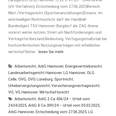
Landgericht (LG) Hannover 1) 23 O 97/25 – ZAG-Arena
(eV-Verfahren), Entscheidung vom 27.06.2025Bereich:
Miet-/Vertragsrecht (Sportveranstaltungen)Essenz: Im
einstweiligen Rechtsschutz darf der Handball-
Bundesligist TSV Hannover-Burgdorf die ZAG-Arena
vorerst weiter nutzen; Streit um Nachforderungen und
Vertragsfortbestand.Bedeutung: Verfügungsmaßstab bei
hochzeitkritischen Nutzungsverträgen mit erheblicher
wirtschaftlicher…
lesen Sie mehr
Arbeitsrecht
,
ArbG Hannover
,
Energievertriebsrecht
,
Landesarbeitsgericht Hannover
,
LG Hannover
,
OLG
Celle
,
OVG
,
OVG Lüneburg
,
Sportrecht
,
Urhebervergütungsrecht
,
Versicherungsvertragsrecht
,
VG
,
VG Hannover
,
Wirtschaftsrecht
Arbeitsrecht
,
ArbG 2 Ca 436/24 – Urteil vom
24.04.2025
,
ArbG 8 Ca 309/24 – Urteil vom 05.03.2025
,
ArbG Hannover
,
Entscheidung vom 27.06.2025
,
LG