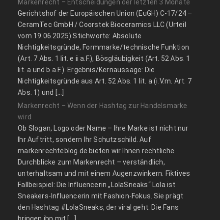
Markenrecht – Entscheidungen der letzten 3 Monate
Gerichtshof der Europäischen Union (EuGH) C‑17/24 –
CeramTec GmbH / Coorstek Bioceramics LLC (Urteil
vom 19.06.2025) Stichworte: Absolute
Nichtigkeitsgründe, Formmarke/technische Funktion
(Art. 7 Abs. 1 lit. e ii a.F.), Bösgläubigkeit (Art. 52 Abs. 1
lit. a und b a.F.). Ergebnis/Kernaussage: Die
Nichtigkeitsgründe aus Art. 52 Abs. 1 lit. a (i.V.m. Art. 7
Abs. 1) und […]
Markenrecht – Wenn der Hashtag zur Handelsmarke
wird
Ob Slogan, Logo oder Name – Ihre Marke ist nicht nur
Ihr Auftritt, sondern Ihr Schutzschild. Auf
markenrechteblog.de bieten wir Ihnen rechtliche
Durchblicke zum Markenrecht – verständlich,
unterhaltsam und mit einem Augenzwinkern. Fiktives
Fallbeispiel: Die Influencerin „LolaSneaks“ Lola ist
Sneakers-Influencerin mit Fashion-Fokus. Sie prägt
den Hashtag #LolaSneaks, der viral geht. Die Fans
bringen ihn mit […]