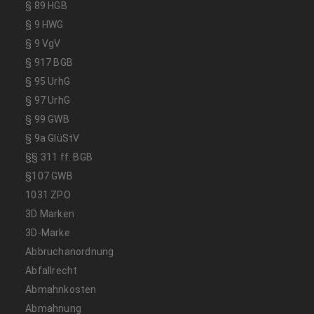
§ 89 HGB
§ 9 HWG
§ 9 VgV
§ 917 BGB
§ 95 UrhG
§ 97 UrhG
§ 99 GWB
§ 9a GlüStV
§§ 311 ff. BGB
§107 GWB
1031 ZPO
3D Marken
3D-Marke
Abbruchanordnung
Abfallrecht
Abmahnkosten
Abmahnung