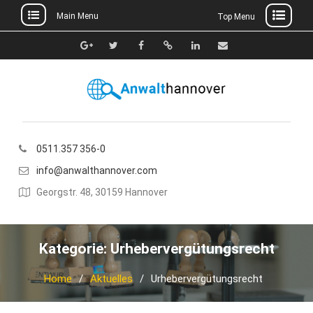
Main Menu
Top Menu
Skip
to
Google+
Twitter
Facebook
Xing
Linkedin
E-
content
Mail
0511.357 356-0
info@anwalthannover.com
Georgstr. 48, 30159 Hannover
Kategorie:
Urhebervergütungsrecht
Home
Aktuelles
Urhebervergütungsrecht