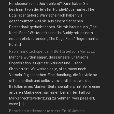
Hundebesitzer in Deutschland? Dann haben Sie
bestimmt von der letzten Hunde-Modemarke „The
Dog Face“ gehört. Wahrscheinlich haben Sie
geschmunzelt weil sie aus einem tierischen
Partnerlook gedacht haben. Sie mir Ihrer neuen „The
North Face“ Winterjacke und Ihr Buddy mit seinem
neuen reflektierenden „The Dogs Face“ Regenmantel.
Nun […]
Papierhandtuchspender – BGH Urteil vom Mai 2022
Manche würden sagen, dass unsere juristische
Organisation ist gut strukturiert und … sehr
überkorrekt. Wir wissen es ja, alles muss nach
Vorschrift geschehen. Eine Handlung, die für viele so
offensichtlich und selbstverständlich ist wie das
Befüllen eines Marken-Seifenbehälters mit Seife einer
anderen Marke oder, um einen bekannten Fall von
Markenrechtsverletzung zu nehmen, was passiert,
wenn […]
Bestehen Markenrechte stets für 10 Jahre in