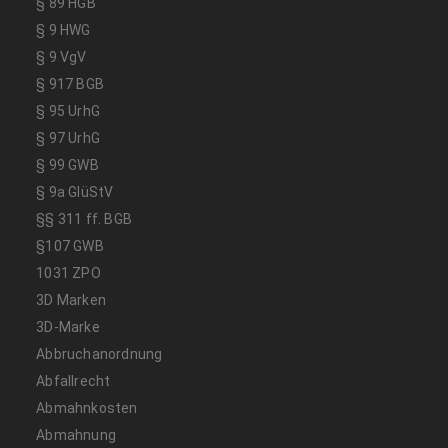
§ 89 HGB
§ 9 HWG
§ 9 VgV
§ 917 BGB
§ 95 UrhG
§ 97 UrhG
§ 99 GWB
§ 9a GlüStV
§§ 311 ff. BGB
§107 GWB
1031 ZPO
3D Marken
3D-Marke
Abbruchanordnung
Abfallrecht
Abmahnkosten
Abmahnung