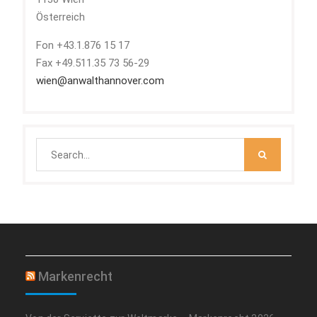
Österreich
Fon +43.1.876 15 17
Fax +49.511.35 73 56-29
wien@anwalthannover.com
Search
for:
Markenrecht