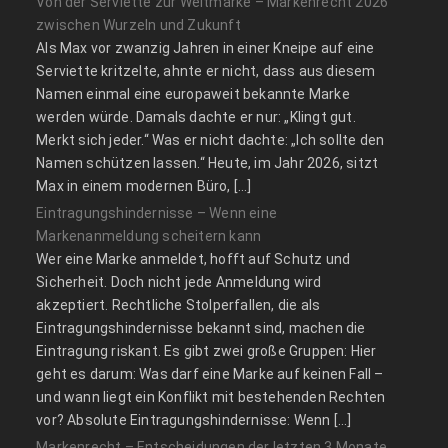
Von der Serviette zur Weltmarke – Markenrecht 2026
zwischen Wurzeln und Zukunft
Als Max vor zwanzig Jahren in einer Kneipe auf eine
Serviette kritzelte, ahnte er nicht, dass aus diesem
Namen einmal eine europaweit bekannte Marke
werden würde. Damals dachte er nur: „Klingt gut.
Merkt sich jeder.“ Was er nicht dachte: „Ich sollte den
Namen schützen lassen.“ Heute, im Jahr 2026, sitzt
Max in einem modernen Büro, […]
Eintragungshindernisse – Wenn eine
Markenanmeldung scheitern kann
Wer eine Marke anmeldet, hofft auf Schutz und
Sicherheit. Doch nicht jede Anmeldung wird
akzeptiert. Rechtliche Stolperfallen, die als
Eintragungshindernisse bekannt sind, machen die
Eintragung riskant. Es gibt zwei große Gruppen: Hier
geht es darum: Was darf eine Marke auf keinen Fall –
und wann liegt ein Konflikt mit bestehenden Rechten
vor? Absolute Eintragungshindernisse: Wenn […]
Markenrecht – Entscheidungen der letzten 3 Monate