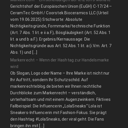
Gerichtshof der Europäischen Union (EuGH) C‑17/24 –
CeramTec GmbH / Coorstek Bioceramics LLC (Urteil
vom 19.06.2025) Stichworte: Absolute
Nichtigkeitsgründe, Formmarke/technische Funktion
(Art. 7 Abs. 1 lit. e ii a.F.), Bösgläubigkeit (Art. 52 Abs. 1
lit. a und b a.F.). Ergebnis/Kernaussage: Die
Nichtigkeitsgründe aus Art. 52 Abs. 1 lit. a (i.V.m. Art. 7
Abs. 1) und […]
Markenrecht – Wenn der Hashtag zur Handelsmarke
wird
Ob Slogan, Logo oder Name – Ihre Marke ist nicht nur
Ihr Auftritt, sondern Ihr Schutzschild. Auf
markenrechteblog.de bieten wir Ihnen rechtliche
Durchblicke zum Markenrecht – verständlich,
unterhaltsam und mit einem Augenzwinkern. Fiktives
Fallbeispiel: Die Influencerin „LolaSneaks“ Lola ist
Sneakers-Influencerin mit Fashion-Fokus. Sie prägt
den Hashtag #LolaSneaks, der viral geht. Die Fans
bringen ihn mit […]