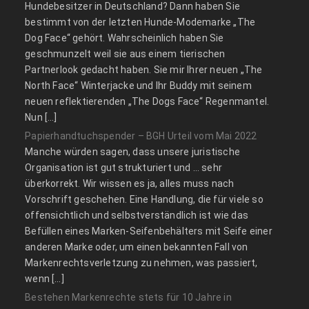
Hundebesitzer in Deutschland? Dann haben Sie
bestimmt von der letzten Hunde-Modemarke „The
Dog Face“ gehört. Wahrscheinlich haben Sie
geschmunzelt weil sie aus einem tierischen
Partnerlook gedacht haben. Sie mir Ihrer neuen „The
North Face“ Winterjacke und Ihr Buddy mit seinem
neuen reflektierenden „The Dogs Face“ Regenmantel.
Nun […]
Papierhandtuchspender – BGH Urteil vom Mai 2022
Manche würden sagen, dass unsere juristische
Organisation ist gut strukturiert und … sehr
überkorrekt. Wir wissen es ja, alles muss nach
Vorschrift geschehen. Eine Handlung, die für viele so
offensichtlich und selbstverständlich ist wie das
Befüllen eines Marken-Seifenbehälters mit Seife einer
anderen Marke oder, um einen bekannten Fall von
Markenrechtsverletzung zu nehmen, was passiert,
wenn […]
Bestehen Markenrechte stets für 10 Jahre in