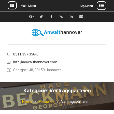
Main Menu
Top Menu
Skip
to
Google+
Twitter
Facebook
Xing
Linkedin
E-
content
Mail
0511.357 356-0
info@anwalthannover.com
Georgstr. 48, 30159 Hannover
Kategorie:
Vertragsparteien
Home
Aktuelles
Vertragsparteien