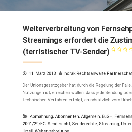
Weiterverbreitung von Fernseh
Streamings erfordert die Zust
(terristischer TV-Sender)
11. März 2013
horak Rechtsanwälte Partnerscha
Der Unionsgesetzgeber hat durch die Regelung der Fäll
Nutzungen ist, erreichen wollen, dass jede Sendung ode
technischen Verfahren erfolgt, grundsätzlich vom Urhe
Abmahnung
,
Abonnenten
,
Allgemein
,
EuGH
,
Fernseh
2001/29/EG
,
Senderecht
,
Senderechte
,
Streaming
,
Unter
Urteil
,
Weiterverbreitung