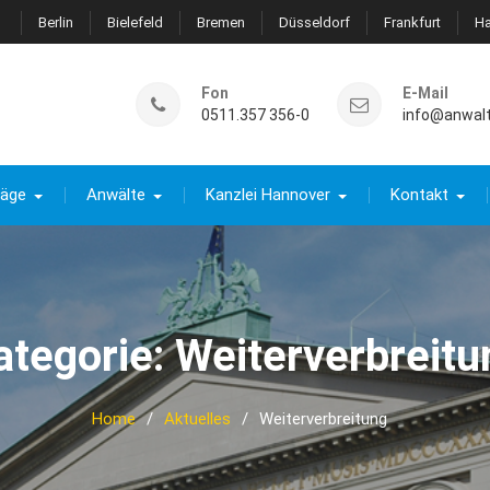
Berlin
Bielefeld
Bremen
Düsseldorf
Frankfurt
H
Fon
E-Mail
0511.357 356-0
info@anwal
räge
Anwälte
Kanzlei Hannover
Kontakt
ategorie:
Weiterverbreitu
Home
Aktuelles
Weiterverbreitung