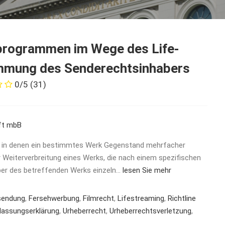
programmen im Wege des Life-
immung des Senderechtsinhabers
0/5
(31)
ft mbB
e, in denen ein bestimmtes Werk Gegenstand mehrfacher
r Weiterverbreitung eines Werks, die nach einem spezifischen
ber des betreffenden Werks einzeln…
lesen Sie mehr
sendung
,
Fersehwerbung
,
Filmrecht
,
Lifestreaming
,
Richtline
lassungserklärung
,
Urheberrecht
,
Urheberrechtsverletzung
,