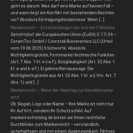
geht es darum: Was darf eine Marke auf keinen Fall –
und wann liegt ein Konflikt mit bestehenden Rechten
vor? Absolute Eintragungshindernisse: Wenn […]
Markenrecht – Entscheidungen der letzten 3 Monate
Gerichtshof der Europäischen Union (EuGH) C‑17/24 –
CeramTec GmbH / Coorstek Bioceramics LLC (Urteil
vom 19.06.2025) Stichworte: Absolute
Nichtigkeitsgründe, Formmarke/technische Funktion
(Art. 7 Abs. 1 lit. e ii a.F.), Bösgläubigkeit (Art. 52 Abs. 1
lit. a und b a.F.). Ergebnis/Kernaussage: Die
Nichtigkeitsgründe aus Art. 52 Abs. 1 lit. a (i.V.m. Art. 7
Abs. 1) und […]
Markenrecht – Wenn der Hashtag zur Handelsmarke
wird
Ob Slogan, Logo oder Name – Ihre Marke ist nicht nur
Ihr Auftritt, sondern Ihr Schutzschild. Auf
markenrechteblog.de bieten wir Ihnen rechtliche
Durchblicke zum Markenrecht – verständlich,
unterhaltsam und mit einem Augenzwinkern. Fiktives