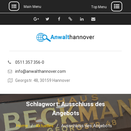
Main Menu
Top Menu
Skip
to
Google+
Twitter
Facebook
Xing
Linkedin
E-
content
Mail
0511.357 356-0
info@anwalthannover.com
Georgstr. 48, 30159 Hannover
Schlagwort:
Ausschluss des
Angebots
Home
Aktuelles
Ausschluss des Angebots