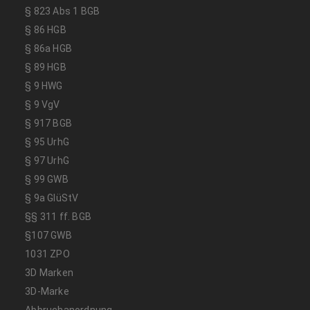
§ 823 Abs 1 BGB
§ 86 HGB
§ 86a HGB
§ 89 HGB
§ 9 HWG
§ 9 VgV
§ 917 BGB
§ 95 UrhG
§ 97 UrhG
§ 99 GWB
§ 9a GlüStV
§§ 311 ff. BGB
§107 GWB
1031 ZPO
3D Marken
3D-Marke
Abbruchanordnung