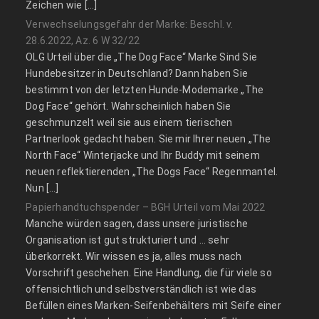
Zeichen wie […]
Verwechselungsgefahr der Marke: Beschl. v.
28.6.2022, Az. 6 W 32/22
OLG Urteil über die „The Dog Face“ Marke Sind Sie
Hundebesitzer in Deutschland? Dann haben Sie
bestimmt von der letzten Hunde-Modemarke „The
Dog Face“ gehört. Wahrscheinlich haben Sie
geschmunzelt weil sie aus einem tierischen
Partnerlook gedacht haben. Sie mir Ihrer neuen „The
North Face“ Winterjacke und Ihr Buddy mit seinem
neuen reflektierenden „The Dogs Face“ Regenmantel.
Nun […]
Papierhandtuchspender – BGH Urteil vom Mai 2022
Manche würden sagen, dass unsere juristische
Organisation ist gut strukturiert und … sehr
überkorrekt. Wir wissen es ja, alles muss nach
Vorschrift geschehen. Eine Handlung, die für viele so
offensichtlich und selbstverständlich ist wie das
Befüllen eines Marken-Seifenbehälters mit Seife einer