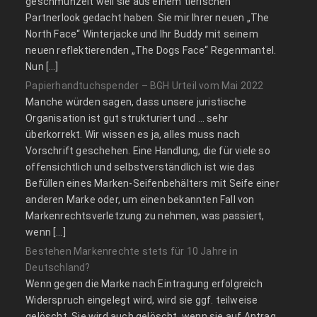
geschmunzelt weil sie aus einem tierischen
Partnerlook gedacht haben. Sie mir Ihrer neuen „The
North Face“ Winterjacke und Ihr Buddy mit seinem
neuen reflektierenden „The Dogs Face“ Regenmantel.
Nun […]
Papierhandtuchspender – BGH Urteil vom Mai 2022
Manche würden sagen, dass unsere juristische
Organisation ist gut strukturiert und … sehr
überkorrekt. Wir wissen es ja, alles muss nach
Vorschrift geschehen. Eine Handlung, die für viele so
offensichtlich und selbstverständlich ist wie das
Befüllen eines Marken-Seifenbehälters mit Seife einer
anderen Marke oder, um einen bekannten Fall von
Markenrechtsverletzung zu nehmen, was passiert,
wenn […]
Bestehen Markenrechte stets für 10 Jahre in
Deutschland?
Wenn gegen die Marke nach Eintragung erfolgreich
Widerspruch eingelegt wird, wird sie ggf. teilweise
gelöscht. Sie wird auch gelöscht, wenn sie auf Antrag