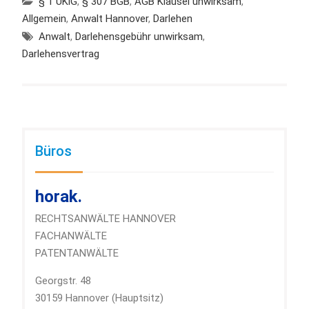
§ 1 UKlG
,
§ 307 BGB
,
AGB Klausel unwirksam
,
Allgemein
,
Anwalt Hannover
,
Darlehen
Anwalt
,
Darlehensgebühr unwirksam
,
Darlehensvertrag
Büros
horak.
RECHTSANWÄLTE HANNOVER
FACHANWÄLTE
PATENTANWÄLTE
Georgstr. 48
30159 Hannover (Hauptsitz)