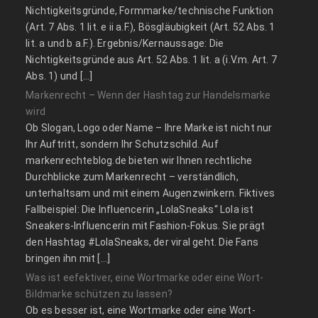
Nichtigkeitsgründe, Formmarke/technische Funktion
(Art. 7 Abs. 1 lit. e ii a.F.), Bösgläubigkeit (Art. 52 Abs. 1
lit. a und b a.F.). Ergebnis/Kernaussage: Die
Nichtigkeitsgründe aus Art. 52 Abs. 1 lit. a (i.V.m. Art. 7
Abs. 1) und […]
Markenrecht – Wenn der Hashtag zur Handelsmarke
wird
Ob Slogan, Logo oder Name – Ihre Marke ist nicht nur
Ihr Auftritt, sondern Ihr Schutzschild. Auf
markenrechteblog.de bieten wir Ihnen rechtliche
Durchblicke zum Markenrecht – verständlich,
unterhaltsam und mit einem Augenzwinkern. Fiktives
Fallbeispiel: Die Influencerin „LolaSneaks“ Lola ist
Sneakers-Influencerin mit Fashion-Fokus. Sie prägt
den Hashtag #LolaSneaks, der viral geht. Die Fans
bringen ihn mit […]
Was ist eefektiver, eine Wortmarke oder eine Wort-
Bildmarke schützen zu lassen?
Ob es besser ist, eine Wortmarke oder eine Wort-