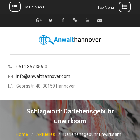
Main Menu
Top Menu
Skip
to
Google+
Twitter
Facebook
Xing
Linkedin
E-
content
Mail
0511.357 356-0
info@anwalthannover.com
Georgstr. 48, 30159 Hannover
Schlagwort:
Darlehensgebühr
unwirksam
Home
Aktuelles
Darlehensgebühr unwirksam