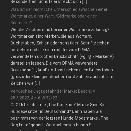
Besonderheit: Schutz erstreckt sich […]
Was ist der rechtliche Unterschied zwischen einer
Wortmarke, einer Wort-/Bildmarke oder einer
Bildmarke?
Welche Zeichen sind bei einer Wortmarke zulässig?
Wortmarken sind Marken, die aus Wörtern,
Buchstaben, Zahlen oder sonstigen Schriftzeichen
bestehen und die sich mit der vom DPMA
verwendeten üblichen Druckschrift (vgl. § 7 MarkenV)
darstellen lassen. Die vom DPMA verwendete
Druckschrift „Arial“ umfasst neben allen Buchstaben
(groß oder klein geschrieben) und Zahlen auch übliche
Zeichen wie […]
Verwechselungsgefahr der Marke: Beschl. v.
28.6.2022, Az. 6 W 32/22
OLG Urteil über die „The Dog Face“ Marke Sind Sie
Hundebesitzer in Deutschland? Dann haben Sie
bestimmt von der letzten Hunde-Modemarke „The
Dog Face“ gehört. Wahrscheinlich haben Sie