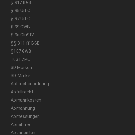
§ 917 BGB
§ 95 UrhG
§ 97 UrhG
§ 99 GWB
§ 9a GlüStV
§§ 311 ff. BGB
§107 GWB
1031 ZPO
3D Marken
3D-Marke
Abbruchanordnung
Abfallrecht
Abmahnkosten
Abmahnung
Abmessungen
Abnahme
Abonnenten