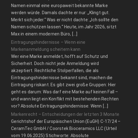
Namen einmal eine europaweit bekannte Marke
werden würde. Damals dachte er nur: „Klingt gut.
Merkt sich jeder.“ Was er nicht dachte: „Ich sollte den
Namen schützen lassen.“ Heute, im Jahr 2026, sitzt
Max in einem modernen Büro, […]
Eintragungshindernisse – Wenn eine
Markenanmeldung scheitern kann
Wer eine Marke anmeldet, hofft auf Schutz und
Sicherheit. Doch nicht jede Anmeldung wird
akzeptiert. Rechtliche Stolperfallen, die als
Eintragungshindernisse bekannt sind, machen die
Eintragung riskant. Es gibt zwei große Gruppen: Hier
geht es darum: Was darf eine Marke auf keinen Fall –
und wann liegt ein Konflikt mit bestehenden Rechten
vor? Absolute Eintragungshindernisse: Wenn […]
Markenrecht – Entscheidungen der letzten 3 Monate
Gerichtshof der Europäischen Union (EuGH) C‑17/24 –
CeramTec GmbH / Coorstek Bioceramics LLC (Urteil
vom 19.06.2025) Stichworte: Absolute