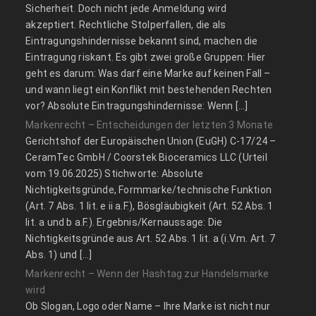
Sicherheit. Doch nicht jede Anmeldung wird
akzeptiert. Rechtliche Stolperfallen, die als
Eintragungshindernisse bekannt sind, machen die
Eintragung riskant. Es gibt zwei große Gruppen: Hier
geht es darum: Was darf eine Marke auf keinen Fall –
und wann liegt ein Konflikt mit bestehenden Rechten
vor? Absolute Eintragungshindernisse: Wenn […]
Markenrecht – Entscheidungen der letzten 3 Monate
Gerichtshof der Europäischen Union (EuGH) C‑17/24 –
CeramTec GmbH / Coorstek Bioceramics LLC (Urteil
vom 19.06.2025) Stichworte: Absolute
Nichtigkeitsgründe, Formmarke/technische Funktion
(Art. 7 Abs. 1 lit. e ii a.F.), Bösgläubigkeit (Art. 52 Abs. 1
lit. a und b a.F.). Ergebnis/Kernaussage: Die
Nichtigkeitsgründe aus Art. 52 Abs. 1 lit. a (i.V.m. Art. 7
Abs. 1) und […]
Markenrecht – Wenn der Hashtag zur Handelsmarke
wird
Ob Slogan, Logo oder Name – Ihre Marke ist nicht nur