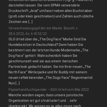
darstellen lassen. Die vom DPMA verwendete
Druckschrift „Arial“ umfasst neben allen Buchstaben
(groß oder klein geschrieben) und Zahlen auch übliche
Zeichen wie […]
Verwechselungsgefahr der Marke: Beschl. v.
28.6.2022, Az. 6 W 32/22
OLG Urteil über die „The Dog Face“ Marke Sind Sie
Hundebesitzer in Deutschland? Dann haben Sie
bestimmt von der letzten Hunde-Modemarke „The
Dog Face“ gehört. Wahrscheinlich haben Sie
geschmunzelt weil sie aus einem tierischen
Partnerlook gedacht haben. Sie mir Ihrer neuen „The
North Face“ Winterjacke und Ihr Buddy mit seinem
neuen reflektierenden „The Dogs Face“ Regenmantel.
Nun […]
Papierhandtuchspender – BGH Urteil vom Mai 2022
Manche würden sagen, dass unsere juristische
Organisation ist gut strukturiert und … sehr
überkorrekt. Wir wissen es ja, alles muss nach