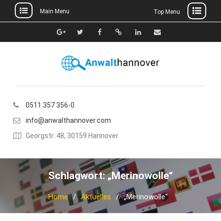
Main Menu
Top Menu
Skip
to
Google+
Twitter
Facebook
Xing
Linkedin
E-
content
Mail
0511.357 356-0
info@anwalthannover.com
Georgstr. 48, 30159 Hannover
Schlagwort:
„Merinowolle“
Home
Aktuelles
„Merinowolle“