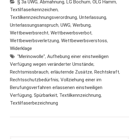
§ 3a UWG
,
Abmahnung
,
LG Bochum
,
OLG Hamm
,
Textilfaserkennzeichen
,
Textilkennzeichnungsverordnung
,
Unterlassung
,
Unterlassungsanspruch
,
UWG
,
Werbung
,
Wettbewerbsrecht
,
Wettbewerbsverbot
,
Wettbewerbsverletzung
,
Wettbewerbsverstoss
,
Widerklage
"Merinowolle"
,
Aufhebung einer einstweiligen
Verfügung wegen veränderter Umstände;
Rechtsmissbrauch
,
erläuternde Zusätze
,
Rechtskraft
,
Rechtsschutzbedürfnis; Vollziehung einer im
Berufungsverfahren erlassenen einstweiligen
Verfügung
,
Spürbarkeit; Textilkennzeichnung
,
Textilfaserbezeichnung