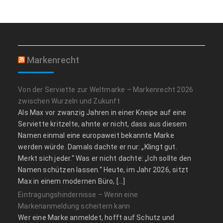
Markenrecht
Von der Serviette zur Weltmarke – Markenrecht 2026
zwischen Wurzeln und Zukunft
Als Max vor zwanzig Jahren in einer Kneipe auf eine
Serviette kritzelte, ahnte er nicht, dass aus diesem
Namen einmal eine europaweit bekannte Marke
werden würde. Damals dachte er nur: „Klingt gut.
Merkt sich jeder.“ Was er nicht dachte: „Ich sollte den
Namen schützen lassen.“ Heute, im Jahr 2026, sitzt
Max in einem modernen Büro, […]
Eintragungshindernisse – Wenn eine
Markenanmeldung scheitern kann
Wer eine Marke anmeldet, hofft auf Schutz und