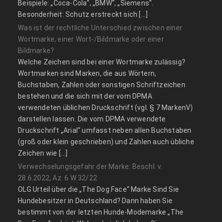
Beispiele: „Coca-Cola“, „BMW“, „Siemens“.
Besonderheit: Schutz erstreckt sich […]
Was ist der rechtliche Unterschied zwischen einer
Wortmarke, einer Wort-/Bildmarke oder einer
Bildmarke?
Welche Zeichen sind bei einer Wortmarke zulässig?
Wortmarken sind Marken, die aus Wörtern,
Buchstaben, Zahlen oder sonstigen Schriftzeichen
bestehen und die sich mit der vom DPMA
verwendeten üblichen Druckschrift (vgl. § 7 MarkenV)
darstellen lassen. Die vom DPMA verwendete
Druckschrift „Arial“ umfasst neben allen Buchstaben
(groß oder klein geschrieben) und Zahlen auch übliche
Zeichen wie […]
Verwechselungsgefahr der Marke: Beschl. v.
28.6.2022, Az. 6 W 32/22
OLG Urteil über die „The Dog Face“ Marke Sind Sie
Hundebesitzer in Deutschland? Dann haben Sie
bestimmt von der letzten Hunde-Modemarke „The