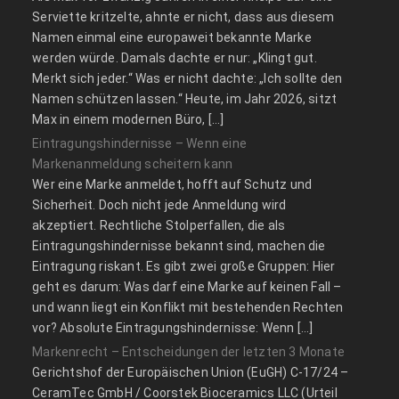
Serviette kritzelte, ahnte er nicht, dass aus diesem
Namen einmal eine europaweit bekannte Marke
werden würde. Damals dachte er nur: „Klingt gut.
Merkt sich jeder.“ Was er nicht dachte: „Ich sollte den
Namen schützen lassen.“ Heute, im Jahr 2026, sitzt
Max in einem modernen Büro, […]
Eintragungshindernisse – Wenn eine
Markenanmeldung scheitern kann
Wer eine Marke anmeldet, hofft auf Schutz und
Sicherheit. Doch nicht jede Anmeldung wird
akzeptiert. Rechtliche Stolperfallen, die als
Eintragungshindernisse bekannt sind, machen die
Eintragung riskant. Es gibt zwei große Gruppen: Hier
geht es darum: Was darf eine Marke auf keinen Fall –
und wann liegt ein Konflikt mit bestehenden Rechten
vor? Absolute Eintragungshindernisse: Wenn […]
Markenrecht – Entscheidungen der letzten 3 Monate
Gerichtshof der Europäischen Union (EuGH) C‑17/24 –
CeramTec GmbH / Coorstek Bioceramics LLC (Urteil