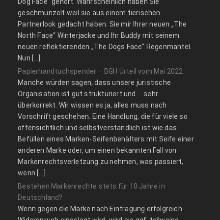
Dog Face“ gehört. Wahrscheinlich haben Sie
geschmunzelt weil sie aus einem tierischen
Partnerlook gedacht haben. Sie mir Ihrer neuen „The
North Face“ Winterjacke und Ihr Buddy mit seinem
neuen reflektierenden „The Dogs Face“ Regenmantel.
Nun […]
Papierhandtuchspender – BGH Urteil vom Mai 2022
Manche würden sagen, dass unsere juristische
Organisation ist gut strukturiert und … sehr
überkorrekt. Wir wissen es ja, alles muss nach
Vorschrift geschehen. Eine Handlung, die für viele so
offensichtlich und selbstverständlich ist wie das
Befüllen eines Marken-Seifenbehälters mit Seife einer
anderen Marke oder, um einen bekannten Fall von
Markenrechtsverletzung zu nehmen, was passiert,
wenn […]
Bestehen Markenrechte stets für 10 Jahre in
Deutschland?
Wenn gegen die Marke nach Eintragung erfolgreich
Widerspruch eingelegt wird, wird sie ggf. teilweise