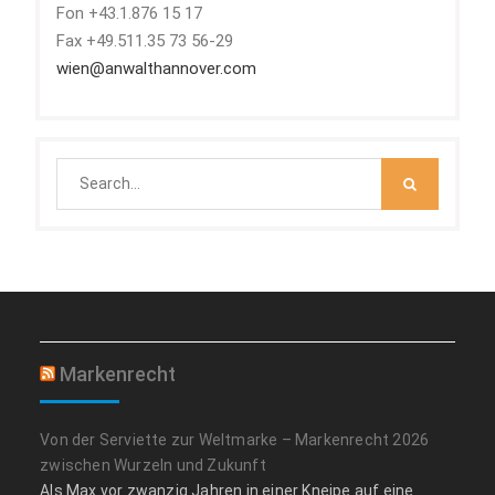
Fon +43.1.876 15 17
Fax +49.511.35 73 56-29
wien@anwalthannover.com
Search
for:
Markenrecht
Von der Serviette zur Weltmarke – Markenrecht 2026
zwischen Wurzeln und Zukunft
Als Max vor zwanzig Jahren in einer Kneipe auf eine