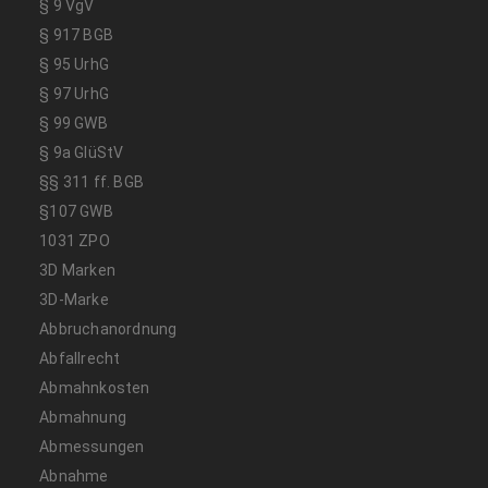
§ 9 VgV
§ 917 BGB
§ 95 UrhG
§ 97 UrhG
§ 99 GWB
§ 9a GlüStV
§§ 311 ff. BGB
§107 GWB
1031 ZPO
3D Marken
3D-Marke
Abbruchanordnung
Abfallrecht
Abmahnkosten
Abmahnung
Abmessungen
Abnahme