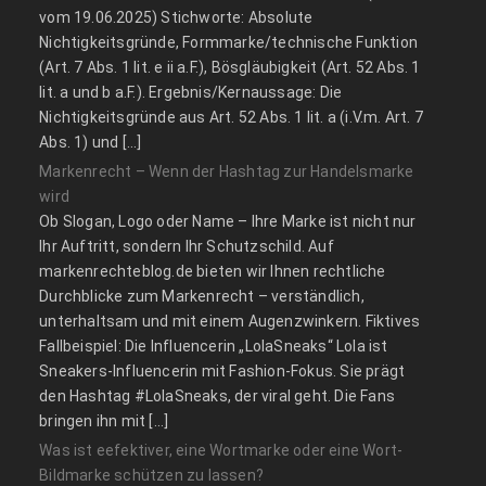
vom 19.06.2025) Stichworte: Absolute
Nichtigkeitsgründe, Formmarke/technische Funktion
(Art. 7 Abs. 1 lit. e ii a.F.), Bösgläubigkeit (Art. 52 Abs. 1
lit. a und b a.F.). Ergebnis/Kernaussage: Die
Nichtigkeitsgründe aus Art. 52 Abs. 1 lit. a (i.V.m. Art. 7
Abs. 1) und […]
Markenrecht – Wenn der Hashtag zur Handelsmarke
wird
Ob Slogan, Logo oder Name – Ihre Marke ist nicht nur
Ihr Auftritt, sondern Ihr Schutzschild. Auf
markenrechteblog.de bieten wir Ihnen rechtliche
Durchblicke zum Markenrecht – verständlich,
unterhaltsam und mit einem Augenzwinkern. Fiktives
Fallbeispiel: Die Influencerin „LolaSneaks“ Lola ist
Sneakers-Influencerin mit Fashion-Fokus. Sie prägt
den Hashtag #LolaSneaks, der viral geht. Die Fans
bringen ihn mit […]
Was ist eefektiver, eine Wortmarke oder eine Wort-
Bildmarke schützen zu lassen?