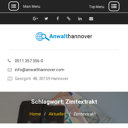
Main Menu
Top Menu
Skip
to
Google+
Twitter
Facebook
Xing
Linkedin
E-
content
Mail
0511.357 356-0
info@anwalthannover.com
Georgstr. 48, 30159 Hannover
Schlagwort:
Zimtextrakt
Home
Aktuelles
Zimtextrakt