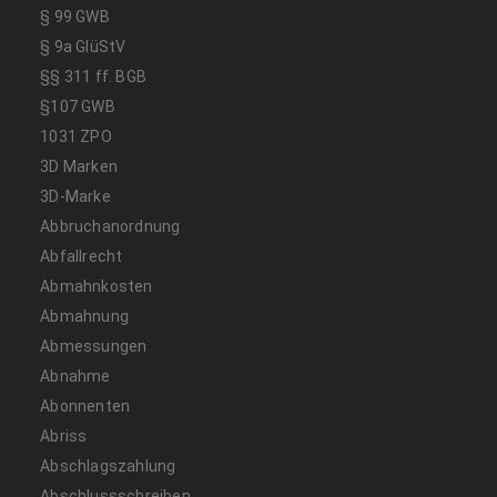
§ 99 GWB
§ 9a GlüStV
§§ 311 ff. BGB
§107 GWB
1031 ZPO
3D Marken
3D-Marke
Abbruchanordnung
Abfallrecht
Abmahnkosten
Abmahnung
Abmessungen
Abnahme
Abonnenten
Abriss
Abschlagszahlung
Abschlussschreiben