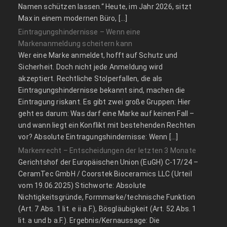
Namen schützen lassen.“ Heute, im Jahr 2026, sitzt
Max in einem modernen Büro, […]
Eintragungshindernisse – Wenn eine
Markenanmeldung scheitern kann
Wer eine Marke anmeldet, hofft auf Schutz und
Sicherheit. Doch nicht jede Anmeldung wird
akzeptiert. Rechtliche Stolperfallen, die als
Eintragungshindernisse bekannt sind, machen die
Eintragung riskant. Es gibt zwei große Gruppen: Hier
geht es darum: Was darf eine Marke auf keinen Fall –
und wann liegt ein Konflikt mit bestehenden Rechten
vor? Absolute Eintragungshindernisse: Wenn […]
Markenrecht – Entscheidungen der letzten 3 Monate
Gerichtshof der Europäischen Union (EuGH) C‑17/24 –
CeramTec GmbH / Coorstek Bioceramics LLC (Urteil
vom 19.06.2025) Stichworte: Absolute
Nichtigkeitsgründe, Formmarke/technische Funktion
(Art. 7 Abs. 1 lit. e ii a.F.), Bösgläubigkeit (Art. 52 Abs. 1
lit. a und b a.F.). Ergebnis/Kernaussage: Die