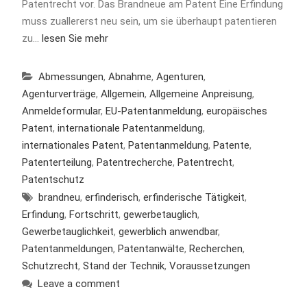
Patentrecht vor. Das Brandneue am Patent Eine Erfindung
muss zuallererst neu sein, um sie überhaupt patentieren
zu…
lesen Sie mehr
Abmessungen
,
Abnahme
,
Agenturen
,
Agenturverträge
,
Allgemein
,
Allgemeine Anpreisung
,
Anmeldeformular
,
EU-Patentanmeldung
,
europäisches
Patent
,
internationale Patentanmeldung
,
internationales Patent
,
Patentanmeldung
,
Patente
,
Patenterteilung
,
Patentrecherche
,
Patentrecht
,
Patentschutz
brandneu
,
erfinderisch
,
erfinderische Tätigkeit
,
Erfindung
,
Fortschritt
,
gewerbetauglich
,
Gewerbetauglichkeit
,
gewerblich anwendbar
,
Patentanmeldungen
,
Patentanwälte
,
Recherchen
,
Schutzrecht
,
Stand der Technik
,
Voraussetzungen
Leave a comment