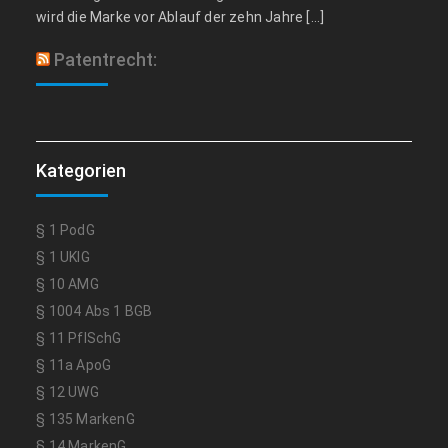
wird die Marke vor Ablauf der zehn Jahre […]
Patentrecht:
Kategorien
§ 1 PodG
§ 1 UKlG
§ 10 AMG
§ 1004 Abs 1 BGB
§ 11 PflSchG
§ 11a ApoG
§ 12 UWG
§ 135 MarkenG
§ 14 MarkenG