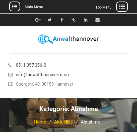
Main Menu
Top Menu
Skip
to
Google+
Twitter
Facebook
Xing
Linkedin
E-
content
Mail
0511.357 356-0
info@anwalthannover.com
Georgstr. 48, 30159 Hannover
Kategorie:
Abnahme
Home
Aktuelles
Abnahme