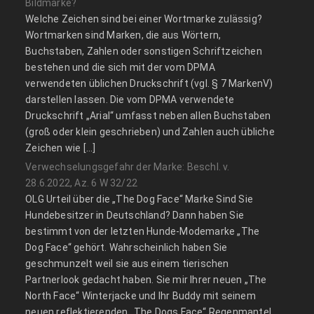
Bildmarke?
Welche Zeichen sind bei einer Wortmarke zulässig?
Wortmarken sind Marken, die aus Wörtern,
Buchstaben, Zahlen oder sonstigen Schriftzeichen
bestehen und die sich mit der vom DPMA
verwendeten üblichen Druckschrift (vgl. § 7 MarkenV)
darstellen lassen. Die vom DPMA verwendete
Druckschrift „Arial“ umfasst neben allen Buchstaben
(groß oder klein geschrieben) und Zahlen auch übliche
Zeichen wie […]
Verwechselungsgefahr der Marke: Beschl. v.
28.6.2022, Az. 6 W 32/22
OLG Urteil über die „The Dog Face“ Marke Sind Sie
Hundebesitzer in Deutschland? Dann haben Sie
bestimmt von der letzten Hunde-Modemarke „The
Dog Face“ gehört. Wahrscheinlich haben Sie
geschmunzelt weil sie aus einem tierischen
Partnerlook gedacht haben. Sie mir Ihrer neuen „The
North Face“ Winterjacke und Ihr Buddy mit seinem
neuen reflektierenden „The Dogs Face“ Regenmantel.